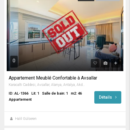
0
Appartement Meublé Confortable à Avsallar
Karacalti Caddesi, Avsallar, Alanya, Antalya, Akdeniz Bölgesi, 07407, Türkiye
ID: AL-1366
Lit: 1
Salle de bain: 1
m2: 46
Détails
Appartement
Halil Gülseren