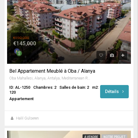
€190,000
€145,000
Bel Appartement Meublé à Oba / Alanya
Oba Mahallesi, Alanya, Antalya, Mediterranean Region, 07469, Turkey
ID: AL-1250
Chambres: 2
Salles de bain: 2
m2:
Détails
120
Appartement
Halil Gülseren
A VENDRE
NOTRE PROJET