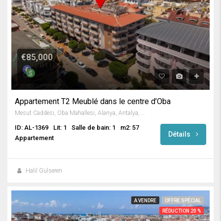
€85,000
Appartement T2 Meublé dans le centre d’Oba
Mesut Caddesi, Oba Mahallesi, Alanya, Antalya, Akdeniz Bölgesi, 07469, Türkiye
ID: AL-1369
Lit: 1
Salle de bain: 1
m2: 57
Détails
Appartement
Halil Gülseren
A VENDRE
OFFRE SPÉCIAL
RÉDUCTION 20 %