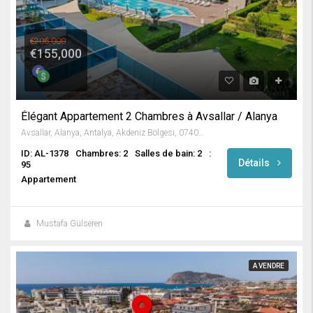
€206,000
€155,000
Élégant Appartement 2 Chambres à Avsallar / Alanya
Avsallar, Alanya, Antalya, Akdeniz Bölgesi, 07407, Türkiye
ID: AL-1378
Chambres: 2
Salles de bain: 2
:
Détails
95
Appartement
Mustafa Gülseren
A VENDRE