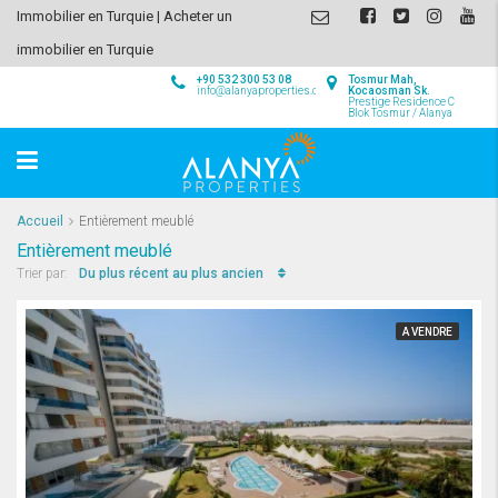
Immobilier en Turquie | Acheter un
immobilier en Turquie
+90 532 300 53 08
Tosmur Mah,
info@alanyaproperties.com
Kocaosman Sk.
Prestige Residence C
Blok Tosmur / Alanya
Accueil
Entièrement meublé
Entièrement meublé
Du plus récent au plus ancien
Trier par:
A VENDRE