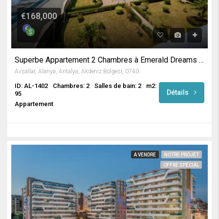
€168,000
Superbe Appartement 2 Chambres à Emerald Dreams / Avsallar
Avsallar, Alanya, Antalya, Akdeniz Bölgesi, 07407, Türkiye
ID: AL-1402
Chambres: 2
Salles de bain: 2
m2:
Détails
95
Appartement
A VENDRE
NOTRE PROJET
OFFRE SPÉCIAL