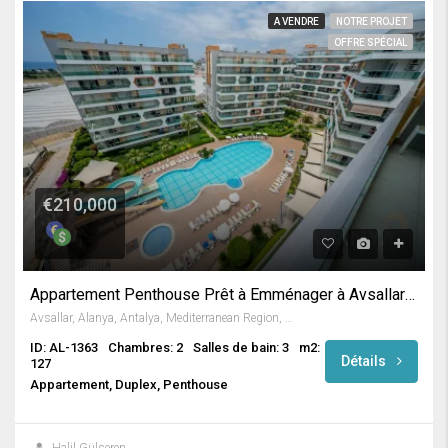
A VENDRE
NOTRE PROJET
OFFRE SPÉCIAL
€210,000
Appartement Penthouse Prêt à Emménager à Avsallar / Alanya
Avsallar, Alanya, Antalya, Mediterranean Region, Turkey
ID: AL-1363
Chambres: 2
Salles de bain: 3
m2:
Détails
127
Appartement, Duplex, Penthouse
Halil Gülseren