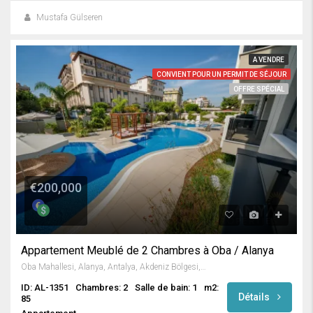
Mustafa Gülseren
A VENDRE
CONVIENT POUR UN PERMIT DE SÉJOUR
OFFRE SPÉCIAL
€200,000
Appartement Meublé de 2 Chambres à Oba / Alanya
Oba Mahallesi, Alanya, Antalya, Akdeniz Bölgesi, Türkiye
ID: AL-1351
Chambres: 2
Salle de bain: 1
m2:
Détails
85