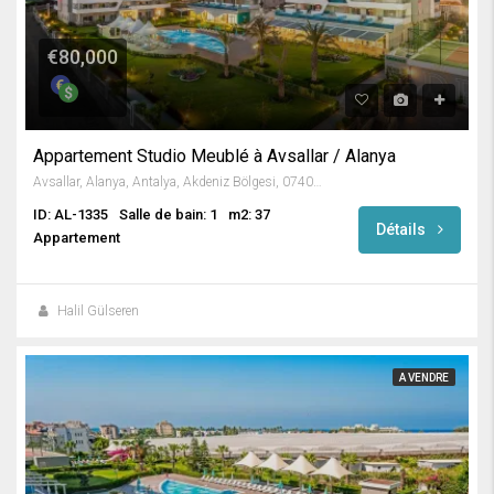
€80,000
Appartement Studio Meublé à Avsallar / Alanya
Avsallar, Alanya, Antalya, Akdeniz Bölgesi, 07407, Türkiye
ID: AL-1335
Salle de bain: 1
m2: 37
Détails
Appartement
Halil Gülseren
A VENDRE