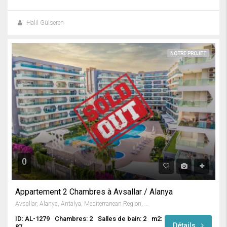
Halil Gülseren
NOTRE PROJET
0
Appartement 2 Chambres à Avsallar / Alanya
Avsallar, Alanya, Antalya, Mediterranean Region, Turkey
ID: AL-1279
Chambres: 2
Salles de bain: 2
m2:
Détails
87