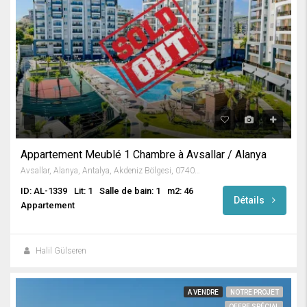
Appartement Meublé 1 Chambre à Avsallar / Alanya
Avsallar, Alanya, Antalya, Akdeniz Bölgesi, 07407, Türkiye
ID: AL-1339
Lit: 1
Salle de bain: 1
m2: 46
Détails
Appartement
Halil Gülseren
A VENDRE
NOTRE PROJET
OFFRE SPÉCIAL