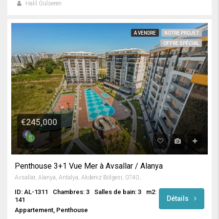
Halil Gülseren
A VENDRE
NOTRE PROJET
OFFRE SPÉCIAL
€245,000
Penthouse 3+1 Vue Mer à Avsallar / Alanya
Avsallar, Alanya, Antalya, Akdeniz Bölgesi, 07407, Türkiye
ID: AL-1311
Chambres: 3
Salles de bain: 3
m2:
Détails
141
Appartement, Penthouse