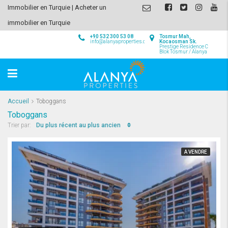
Immobilier en Turquie | Acheter un
immobilier en Turquie
+90 532 300 53 08
Tosmur Mah,
info@alanyaproperties.com
Kocaosman Sk.
Prestige Residence C
Blok Tosmur / Alanya
Accueil
Toboggans
Toboggans
Du plus récent au plus ancien
Trier par:
A VENDRE