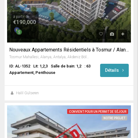
à partir de
€190,000
Nouveaux Appartements Résidentiels à Tosmur / Alanya
Tosmur Mahallesi, Alanya, Antalya, Akdeniz Bölgesi, Türkiye
ID: AL-1352
Lit: 1,2,3
Salle de bain: 1,2
: 63
Détails
Appartement, Penthouse
Halil Gülseren
CONVIENT POUR UN PERMIT DE SÉJOUR
NOTRE PROJET