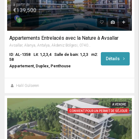
à partir de
€139,500
Appartements Entrelacés avec la Nature à Avsallar
Avsallar, Alanya, Antalya, Akdeniz Bölgesi, 07407, Türkiye
ID: AL-1358
Lit: 1,2,3,4
Salle de bain: 1,2,3
m2:
Détails
58
Appartement, Duplex, Penthouse
Halil Gülseren
A VENDRE
CONVIENT POUR UN PERMIT DE SÉJOUR