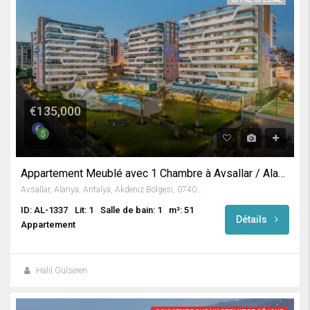
€135,000
Appartement Meublé avec 1 Chambre à Avsallar / Alanya
Avsallar, Alanya, Antalya, Akdeniz Bölgesi, 07407, Türkiye
ID: AL-1337
Lit: 1
Salle de bain: 1
m²: 51
Détails
Appartement
Halil Gülseren