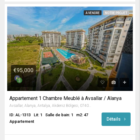
A VENDRE
NOTRE PROJET
€95,000
Appartement 1 Chambre Meublé à Avsallar / Alanya
Avsallar, Alanya, Antalya, Akdeniz Bölgesi, 07407, Türkiye
ID: AL-1313
Lit: 1
Salle de bain: 1
m2: 47
Détails
Appartement