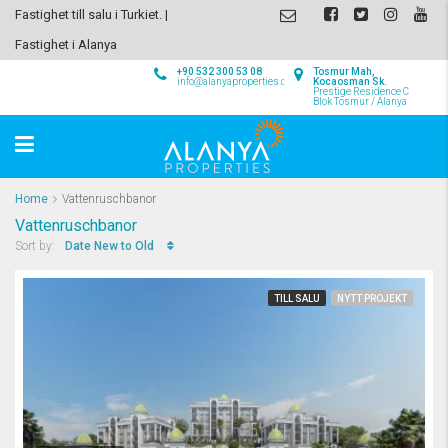
Fastighet till salu i Turkiet. |
Fastighet i Alanya
+90 532 300 53 08
Tosmur Mah,
info@alanyaproperties.com
Kocaosman Sk.
Prestige Residence C
Blok Tosmur / Alanya
Home
Vattenruschbanor
Vattenruschbanor
Date New to Old
Sort by:
TILL SALU
NYTT PROJEKT