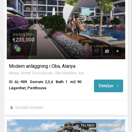
Starting from
€235,000
Modern anläggning i Oba, Alanya
alanya, Ahmet Tovuş Bulvarı, Oba Mahallesi, Karakocalı, Alanya, Antalya, Mediterranean Region, 07460, Turkey
ID: AL-909
Sovrum: 2,3,4
Bath: 1
m2: 90
Detaljer
Lägenhet, Penthouse
Mustafa Gülseren
TILL SALU
NYTT PROJEKT