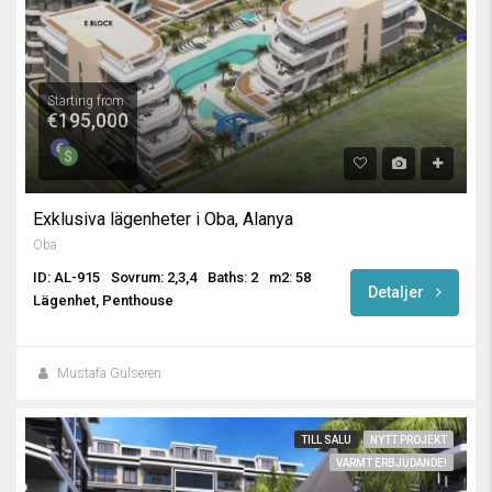
Starting from
€195,000
Exklusiva lägenheter i Oba, Alanya
Oba
ID: AL-915
Sovrum: 2,3,4
Baths: 2
m2: 58
Detaljer
Lägenhet, Penthouse
Mustafa Gülseren
TILL SALU
NYTT PROJEKT
VARMT ERBJUDANDE!