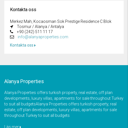
Kontakta oss
Merkez Mah, Kocaosman Sok Prestige Residence C Blok
Tosmur / Alanya / Antalya
+90 (242) 511 11 17
info@alanyaproperties.com
Kontakta oss
Alanya Properties
Alanya Properties offers turkish property, real estate, off plan
developments, luxury villas, apartments for sale throughout Turkey
to suit all budgetsAlanya Properties offers turkish property, real
estate, off plan developments, luxury villas, apartments for sale
throughout Turkey to suit all budgets
Läs mer