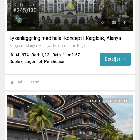
Starting from
€245,000
Lyxanläggning med halal-koncept i Kargicak, Alanya
Kargıcak, Alanya, Antalya, Mediterranean Region, 07440, Turkey
ID: AL-974
Bed: 1,2,3
Bath: 1
m2: 57
Detaljer
Duplex, Lägenhet, Penthouse
Halil Gülseren
TILL SALU
NYTT PROJEKT