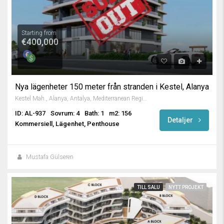
Starting from
€400,000
Nya lägenheter 150 meter från stranden i Kestel, Alanya
Kestel Mah., Alanya, Antalya, Mediterranean Region, 07460, Turkey
ID: AL-937
Sovrum: 4
Bath: 1
m2: 156
Detaljer
Kommersiell, Lägenhet, Penthouse
Mustafa Gülseren
TILL SALU
NYTT PROJEKT