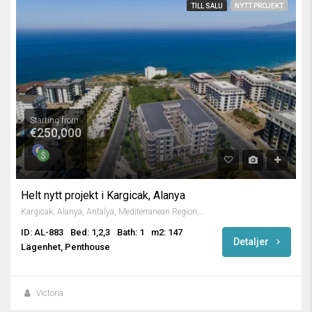
TILL SALU
NYTT PROJEKT
Starting from
€250,000
Helt nytt projekt i Kargicak, Alanya
Kargıcak, Alanya, Antalya, Mediterranean Region, 07435, Turkey
ID: AL-883
Bed: 1,2,3
Bath: 1
m2: 147
Detaljer
Lägenhet, Penthouse
Victoria