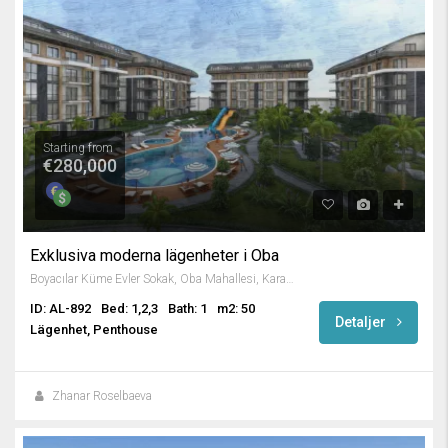
Starting from
€280,000
Exklusiva moderna lägenheter i Oba
Boyacılar Küme Evler Sokak, Oba Mahallesi, Karakocalı, Alanya, Antalya, Mediterranean Region, 07460, Turkey
ID: AL-892
Bed: 1,2,3
Bath: 1
m2: 50
Detaljer
Lägenhet, Penthouse
Zhanar Roselbaeva