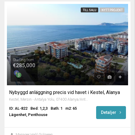
TILL SALU
NYTT PROJEKT
Starting from
€285,000
Nybyggd anläggning precis vid havet i Kestel, Alanya
Kestel, Mersin - Antalya Yolu, 07400 Alanya/Antalya, Turkey
ID: AL-822
Bed: 1,2,3
Bath: 1
m2: 65
Detaljer
Lägenhet, Penthouse
Manager Halil Gülseren