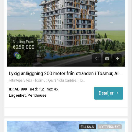
Starting From
€259,000
Lyxig anläggning 200 meter från stranden i Tosmur, Alanya
Altıntepe Sitesi - Tosmur, Çevre Yolu Caddesi, Tosmur Mah., Karakocalı, Alanya, Antalya, Akdeniz Bölgesi, 07460, Türkiye
ID: AL-899
Bed: 1,2
m2: 45
Detaljer
Lägenhet, Penthouse
TILL SALU
NYTT PROJEKT