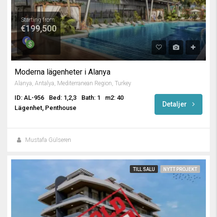
Starting from
€199,500
Moderna lägenheter i Alanya
Alanya, Antalya, Mediterranean Region, Turkey
ID: AL-956
Bed: 1,2,3
Bath: 1
m2: 40
Detaljer
Lägenhet, Penthouse
Mustafa Gülseren
TILL SALU
NYTT PROJEKT