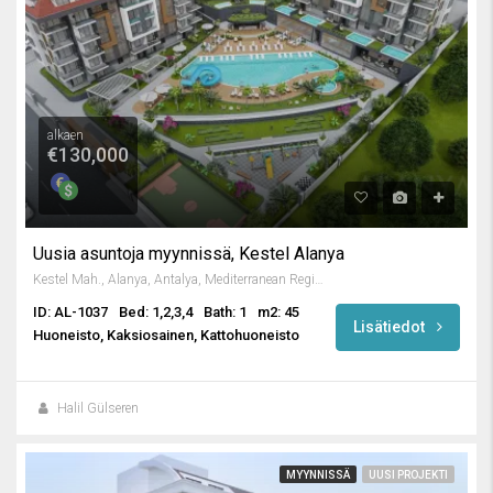
alkaen
€130,000
Uusia asuntoja myynnissä, Kestel Alanya
Kestel Mah., Alanya, Antalya, Mediterranean Region, 07425, Turkey
ID: AL-1037
Bed: 1,2,3,4
Bath: 1
m2: 45
Lisätiedot
Huoneisto, Kaksiosainen, Kattohuoneisto
Halil Gülseren
MYYNNISSÄ
UUSI PROJEKTI