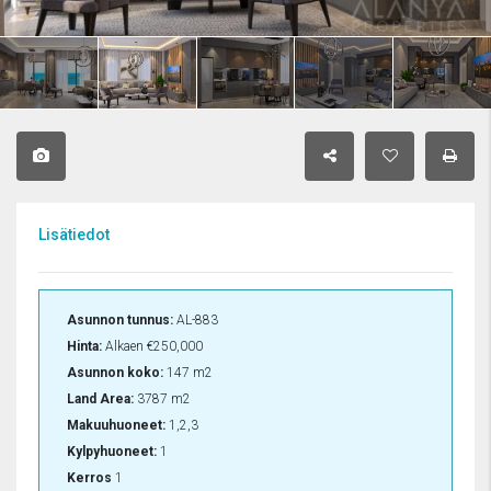
Lisätiedot
Asunnon tunnus:
AL-883
Hinta:
Alkaen
€250,000
Asunnon koko:
147 m2
Land Area:
3787 m2
Makuuhuoneet:
1,2,3
Kylpyhuoneet:
1
Kerros
1