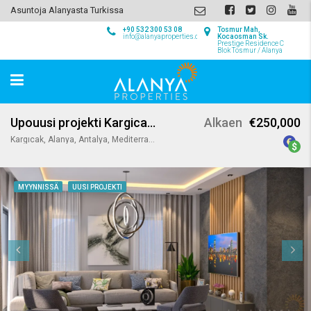
Asuntoja Alanyasta Turkissa
+90 532 300 53 08
Tosmur Mah,
info@alanyaproperties.com
Kocaosman Sk.
Prestige Residence C
Blok Tosmur / Alanya
Upouusi projekti Kargicak Alanyassa
Alkaen
€250,000
Kargıcak, Alanya, Antalya, Mediterranean Region, 07435, Turkey
MYYNNISSÄ
UUSI PROJEKTI