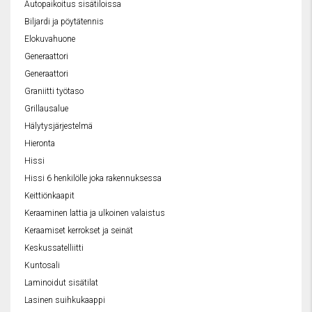
Autopaikoitus sisätiloissa
Biljardi ja pöytätennis
Elokuvahuone
Generaattori
Generaattori
Graniitti työtaso
Grillausalue
Hälytysjärjestelmä
Hieronta
Hissi
Hissi 6 henkilölle joka rakennuksessa
Keittiönkaapit
Keraaminen lattia ja ulkoinen valaistus
Keraamiset kerrokset ja seinät
Keskussatelliitti
Kuntosali
Laminoidut sisätilat
Lasinen suihkukaappi