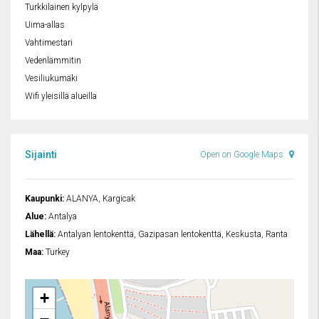
Turkkilainen kylpylä
Uima-allas
Vahtimestari
Vedenlämmitin
Vesiliukumäki
Wifi yleisillä alueilla
Sijainti
Open on Google Maps
Kaupunki:
ALANYA, Kargicak
Alue:
Antalya
Lähellä:
Antalyan lentokenttä, Gazipasan lentokenttä, Keskusta, Ranta
Maa:
Turkey
+