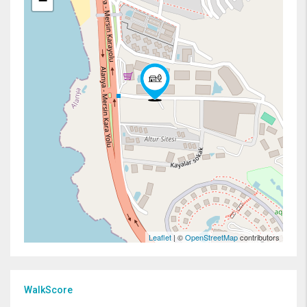
−
Leaflet
| ©
OpenStreetMap
contributors
WalkScore