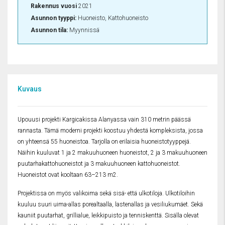
Rakennus vuosi
2021
Asunnon tyyppi:
Huoneisto, Kattohuoneisto
Asunnon tila:
Myynnissä
Kuvaus
Upouusi projekti Kargicakissa Alanyassa vain 310 metrin päässä
rannasta. Tämä moderni projekti koostuu yhdestä kompleksista, jossa
on yhteensä 55 huoneistoa. Tarjolla on erilaisia ​​huoneistotyyppejä.
Näihin kuuluvat 1 ja 2 makuuhuoneen huoneistot, 2 ja 3 makuuhuoneen
puutarhakattohuoneistot ja 3 makuuhuoneen kattohuoneistot.
Huoneistot ovat kooltaan 63–213 m2.
Projektissa on myös valikoima sekä sisä- että ulkotiloja. Ulkotiloihin
kuuluu suuri uima-allas porealtaalla, lastenallas ja vesiliukumäet. Sekä
kauniit puutarhat, grillialue, leikkipuisto ja tenniskenttä. Sisälla olevat