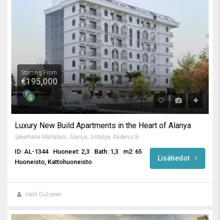
Starting From
€195,000
Luxury New Build Apartments in the Heart of Alanya
Şekerhane Mahallesi, Alanya, Antalya, Akdeniz Bölgesi, Türkiye
ID: AL-1344
Huoneet: 2,3
Bath: 1,3
m2: 65
Lisätiedot
Huoneisto, Kattohuoneisto
Halil Gülseren