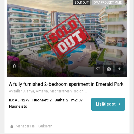
SOLD OUT
OMA PROJEKTIMME
0
A fully furnished 2-bedroom apartment in Emerald Park
Avsallar, Alanya, Antalya, Mediterranean Region, Turkey
ID: AL-1279
Huoneet: 2
Baths: 2
m2: 87
Lisätiedot
Huoneisto
Manager Halil Gülseren