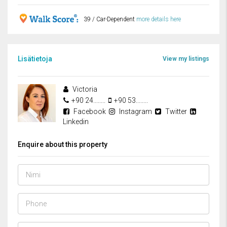
39 / Car-Dependent
more details here
Lisätietoja
View my listings
Victoria
+90 24........
+90 53........
Facebook
Instagram
Twitter
Linkedin
Enquire about this property