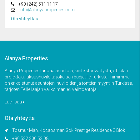
+90 (242) 511 11 17
info@alanyaproperties.com
Ota yhteyttä
Alanya Properties
Alanya Properties tarjoaa asuntoja, kiinteistönvälitystä, off plan
projekteja, luksushuviloita jokaisen budjetille Turkista. Tiimimme
on erikoistunut asuntojen, huviloiden ja tonttien myyntiin Turkissa,
tarjoten Teille laajan valikoiman eri vaihtoehtoja.
Lue lisää
Ota yhteyttä
Tosmur Mah, Kocaosman Sok Prestige Residence C Blok
+90 532 300 53 08