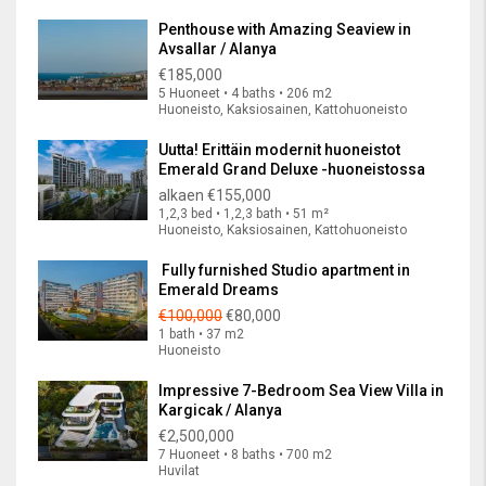
Penthouse with Amazing Seaview in
Avsallar / Alanya
€185,000
5 Huoneet • 4 baths • 206 m2
Huoneisto, Kaksiosainen, Kattohuoneisto
Uutta! Erittäin modernit huoneistot
Emerald Grand Deluxe -huoneistossa
alkaen
€155,000
1,2,3 bed • 1,2,3 bath • 51 m²
Huoneisto, Kaksiosainen, Kattohuoneisto
Fully furnished Studio apartment in
Emerald Dreams
€100,000
€80,000
1 bath • 37 m2
Huoneisto
Impressive 7-Bedroom Sea View Villa in
Kargicak / Alanya
€2,500,000
7 Huoneet • 8 baths • 700 m2
Huvilat