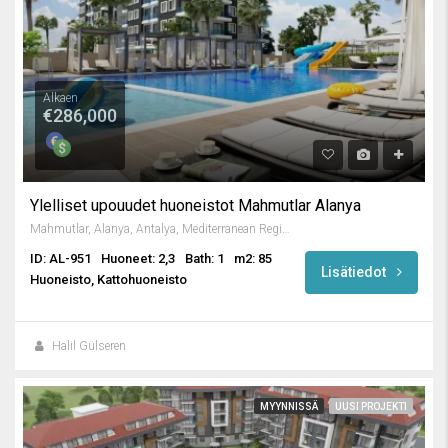
Alkaen
€286,000
Ylelliset upouudet huoneistot Mahmutlar Alanya
Mahmutlar, Alanya, Antalya, Mediterranean Region, 3263, Turkey
ID: AL-951
Huoneet: 2,3
Bath: 1
m2: 85
Lisätiedot
Huoneisto, Kattohuoneisto
Halil Gülseren
MYYNNISSÄ
UUSI PROJEKTI