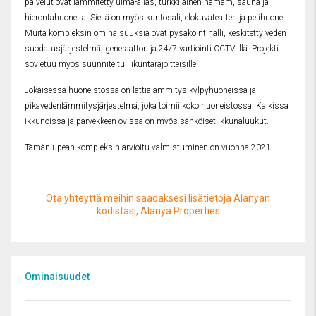
palvelut ovat lämmitetty uima-allas, turkkilainen hamam, sauna ja
hierontahuoneita. Siellä on myös kuntosali, elokuvateatteri ja pelihuone.
Muita kompleksin ominaisuuksia ovat pysäköintihalli, keskitetty veden
suodatusjärjestelmä, generaattori ja 24/7 vartiointi CCTV: llä. Projekti
sovletuu myös suunniteltu liikuntarajoitteisille.
Jokaisessa huoneistossa on lattialämmitys kylpyhuoneissa ja
pikavedenlämmitysjärjestelmä, joka toimii koko huoneistossa. Kaikissa
ikkunoissa ja parvekkeen ovissa on myös sähköiset ikkunaluukut.
Tämän upean kompleksin arvioitu valmistuminen on vuonna 2021.
Ota yhteyttä meihin saadaksesi lisätietoja Alanyan
kodistasi, Alanya Properties
Ominaisuudet