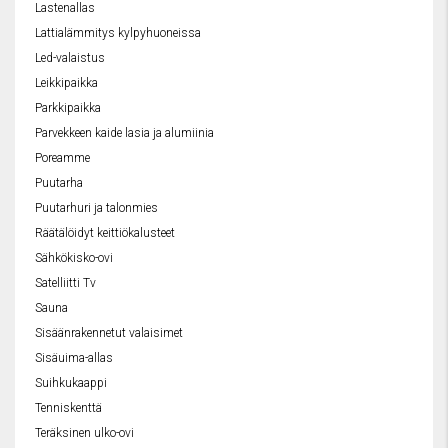
Lastenallas
Lattialämmitys kylpyhuoneissa
Led-valaistus
Leikkipaikka
Parkkipaikka
Parvekkeen kaide lasia ja alumiinia
Poreamme
Puutarha
Puutarhuri ja talonmies
Räätälöidyt keittiökalusteet
Sähkökisko-ovi
Satelliitti Tv
Sauna
Sisäänrakennetut valaisimet
Sisäuima-allas
Suihkukaappi
Tenniskenttä
Teräksinen ulko-ovi