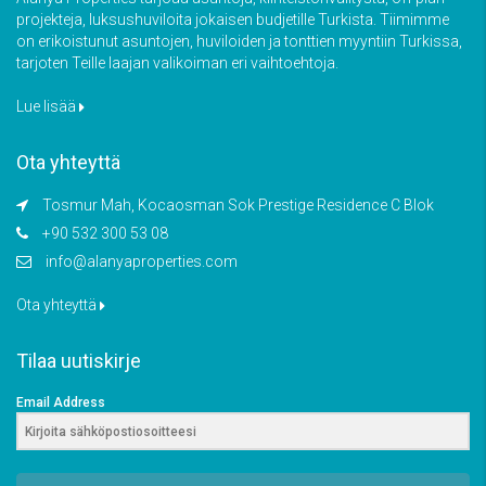
projekteja, luksushuviloita jokaisen budjetille Turkista. Tiimimme
on erikoistunut asuntojen, huviloiden ja tonttien myyntiin Turkissa,
tarjoten Teille laajan valikoiman eri vaihtoehtoja.
Lue lisää
Ota yhteyttä
Tosmur Mah, Kocaosman Sok Prestige Residence C Blok
+90 532 300 53 08
info@alanyaproperties.com
Ota yhteyttä
Tilaa uutiskirje
Email Address