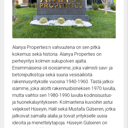
Alanya Properties:n vahvuutena on sen pitkä
kokemus sekä historia. Alanya Properties on
perheyritys kolmen sukupolven ajalta.
Ensimmäisenä oli isoisämme, joka valmisti savi- ja
betoniputkistoja sekä suuria vesisäiliöitä
rakennusyrityksille vuosina 1940-1960. Tästä jatkoi
isämme, joka aloitti rakennusbisneksen 1970 luvulla,
mutta vaihtoi sen 1980-1990 luvulla kodinsisustus-
ja huonekaluyritykseen. Kolmantena kuvioihin astui
veljekset Hüseyin, Halil sekä Mustafa Gülseren, jotka
jatkoivat samalla alalla ja toivat yritykselle uusia
ideoita ja menettelytapoja. Hüseyin Gülseren on