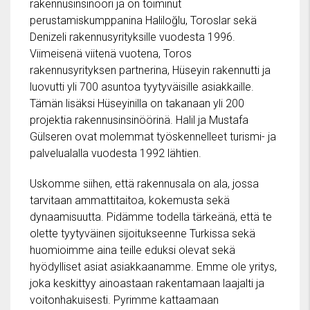
rakennusinsinööri ja on toiminut
perustamiskumppanina Haliloğlu, Toroslar sekä
Denizeli rakennusyrityksille vuodesta 1996.
Viimeisenä viitenä vuotena, Toros
rakennusyrityksen partnerina, Hüseyin rakennutti ja
luovutti yli 700 asuntoa tyytyväisille asiakkaille.
Tämän lisäksi Hüseyinilla on takanaan yli 200
projektia rakennusinsinöörinä. Halil ja Mustafa
Gülseren ovat molemmat työskennelleet turismi- ja
palvelualalla vuodesta 1992 lähtien.
Uskomme siihen, että rakennusala on ala, jossa
tarvitaan ammattitaitoa, kokemusta sekä
dynaamisuutta. Pidämme todella tärkeänä, että te
olette tyytyväinen sijoitukseenne Turkissa sekä
huomioimme aina teille eduksi olevat sekä
hyödylliset asiat asiakkaanamme. Emme ole yritys,
joka keskittyy ainoastaan rakentamaan laajalti ja
voitonhakuisesti. Pyrimme kattaamaan