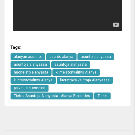
Tags:
alanyan asunnot
asunto alanya
asunto alanyassa
asuntoja alanyassa
asuntoja alanyasta
huoneisto alanyasta
kiinteistönvälitys Alanya
kiinteistövälitys Alanya
luotettava välittäjä Alanyassa
palvelua suomeksi
Tietoa Asuntoja Alanyasta - Alanya Properties
Turkki