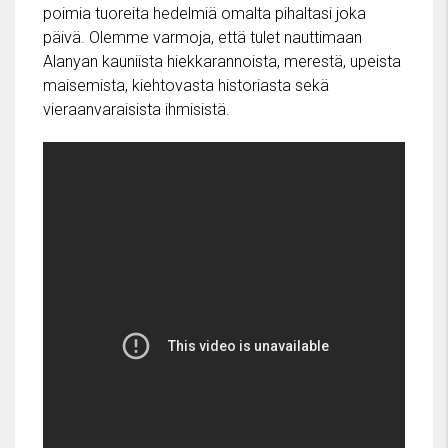
poimia tuoreita hedelmiä omalta pihaltasi joka
päivä. Olemme varmoja, että tulet nauttimaan
Alanyan kauniista hiekkarannoista, merestä, upeista
maisemista, kiehtovasta historiasta sekä
vieraanvaraisista ihmisistä.