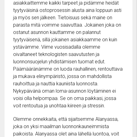
asiakkaittemme kaikki tarpeet ja pidämme heidät
tyytyväisinä ostoprosessin alusta aina loppuun asti
ja myös sen jälkeen. Tietoisuus sekä maine on
parasta mitä voimme saavuttaa. Jokainen joka on
ostanut asunnon kauttamme on palannut
tyytyväisenä, sillä jokainen asiakkaamme on kuin
ystävämme. Viime vuosisadalla olemme
oivaltaneet teknologisten saavutusten ja
luonnonsuojelun yhdistämisen tuomat edut.
Päämääränämme on luoda rauhallinen, rentouttava
ja mukava elinympäristö, jossa on mahdollista
rauhoittua ja nauttia kauniista luonnosta.
Nykypäivänä oman loma-asunnon löytäminen ei
voisi olla helpompaa. Se on oma paikkasi, jossa
voit rentoutua ja unohtaa kiireen ja stressin.
Olemme onnekkaita, että sijaitsemme Alanyassa,
joka on yksi maailman luonnonkauneimmista
paikoista. Alanyassa olet aina lähellä luontoa, voit