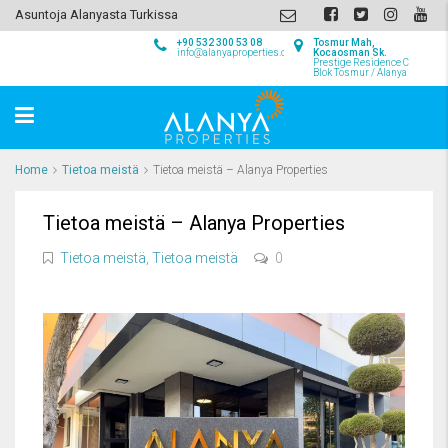
Asuntoja Alanyasta Turkissa
+90 532 300 53 08
Tosmur Mah,
info@alanyaproperties.com
Kocaosman Sk.
Prestige Residence C
Blok Tosmur / Alanya
Home
Tietoa meistä
Tietoa meistä – Alanya Properties
Tietoa meistä – Alanya Properties
Tietoa meistä
,
Tietoa meistä
0