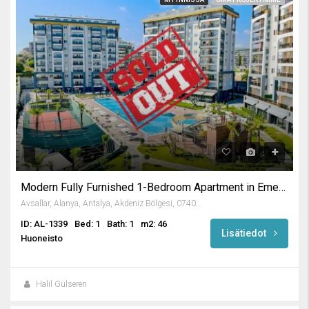
Modern Fully Furnished 1-Bedroom Apartment in Emerald Paradise
Avsallar, Alanya, Antalya, Akdeniz Bölgesi, 07407, Türkiye
ID: AL-1339
Bed: 1
Bath: 1
m2: 46
Lisätiedot
Huoneisto
Halil Gülseren