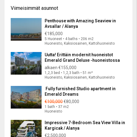
Viimeisimmät asunnot
Penthouse with Amazing Seaview in
Avsallar / Alanya
€185,000
5 Huoneet • 4 baths • 206 m2
Huoneisto, Kaksiosainen, Kattohuoneisto
Uutta! Erittäin modernit huoneistot
Emerald Grand Deluxe -huoneistossa
alkaen
€155,000
1,2,3 bed • 1,2,3 bath • 51 m²
Huoneisto, Kaksiosainen, Kattohuoneisto
Fully furnished Studio apartment in
Emerald Dreams
€100,000
€80,000
1 bath • 37 m2
Huoneisto
Impressive 7-Bedroom Sea View Villa in
Kargicak / Alanya
€2,500,000