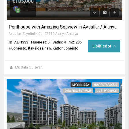
€185,000
Penthouse with Amazing Seaview in Avsallar / Alanya
Avsallar, Zeyntinlik Cd, 07410 Alanya Antalya
ID: AL-1333
Huoneet: 5
Baths: 4
m2: 206
Lisätiedot
Huoneisto, Kaksiosainen, Kattohuoneisto
Mustafa Gülseren
MYYNNISSÄ
HUIPPUTARJOUS
OMA PROJEKTIMME
UUSI PROJEKTI