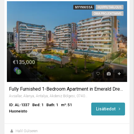
MYYNNISSÄ
HUIPPUTARJOUS
OMA PROJEKTIMME
€135,000
Fully Furnished 1-Bedroom Apartment in Emerald Dreams
Avsallar, Alanya, Antalya, Akdeniz Bölgesi, 07407, Türkiye
ID: AL-1337
Bed: 1
Bath: 1
m²: 51
Lisätiedot
Huoneisto
Halil Gülseren