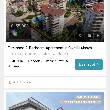
€155,000
Furnished 2-Bedroom Apartment in Cikcilli Alanya
Tahtakale Spot, Eğriköprü Caddesi, Cumhuriyet Mahallesi, Alanya, Antalya, Akdeniz Bölgesi, 07469, Türkiye
ID: AL-1349
Huoneet: 2
Baths: 2
m2: 95
Lisätiedot
Huoneisto
Halil Gülseren
OMA PROJEKTIMME
SUITABLE FOR RESIDENCE PERMIT