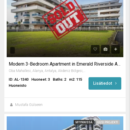
Modern 3-Bedroom Apartment in Emerald Riverside Alanya
Oba Mahallesi, Alanya, Antalya, Akdeniz Bölgesi, Türkiye
ID: AL-1340
Huoneet: 3
Baths: 2
m2: 115
Lisätiedot
Huoneisto
Mustafa Gülseren
MYYNNISSÄ
UUSI PROJEKTI