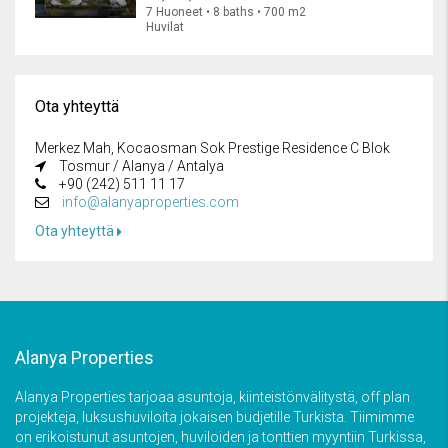
7 Huoneet • 8 baths • 700 m2
Huvilat
Ota yhteyttä
Merkez Mah, Kocaosman Sok Prestige Residence C Blok
Tosmur / Alanya / Antalya
+90 (242) 511 11 17
info@alanyaproperties.com
Ota yhteyttä
Alanya Properties
Alanya Properties tarjoaa asuntoja, kiinteistönvälitystä, off plan
projekteja, luksushuviloita jokaisen budjetille Turkista. Tiimimme
on erikoistunut asuntojen, huviloiden ja tonttien myyntiin Turkissa,