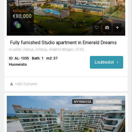
€100,000
€80,000
Fully furnished Studio apartment in Emerald Dreams
Avsallar, Alanya, Antalya, Akdeniz Bölgesi, 07407, Türkiye
ID: AL-1335
Bath: 1
m2: 37
Lisätiedot
Huoneisto
Halil Gülseren
MYYNNISSÄ
HUIPPUTARJOUS
OMA PROJEKTIMME