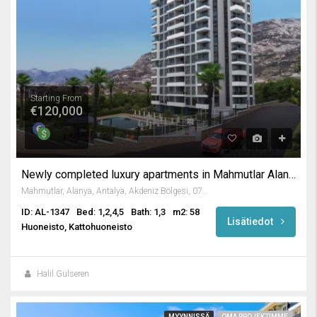
Starting From
€120,000
Newly completed luxury apartments in Mahmutlar Alanya
Mahmutlar, Alanya, Antalya, Akdeniz Bölgesi, 07450, Türkiye
ID: AL-1347
Bed: 1,2,4,5
Bath: 1,3
m2: 58
Lisätiedot
Huoneisto, Kattohuoneisto
Halil Gülseren
MYYNNISSÄ
OMA PROJEKTIMME