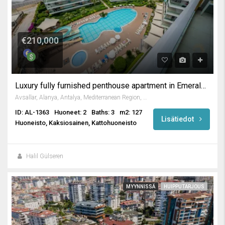
€210,000
Luxury fully furnished penthouse apartment in Emerald Park
Avsallar, Alanya, Antalya, Mediterranean Region, Turkey
ID: AL-1363
Huoneet: 2
Baths: 3
m2: 127
Lisätiedot
Huoneisto, Kaksiosainen, Kattohuoneisto
Halil Gülseren
MYYNNISSÄ
HUIPPUTARJOUS