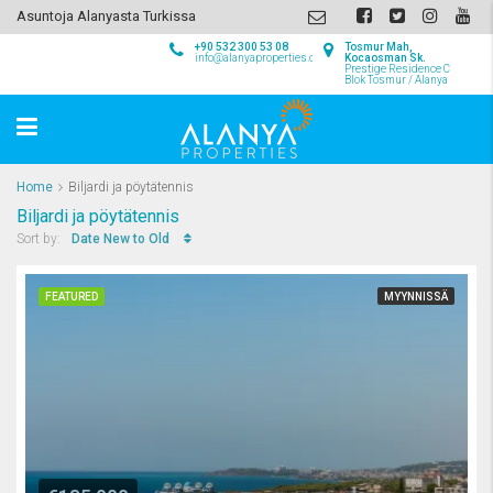
Asuntoja Alanyasta Turkissa
+90 532 300 53 08
Tosmur Mah,
info@alanyaproperties.com
Kocaosman Sk.
Prestige Residence C
Blok Tosmur / Alanya
Home
Biljardi ja pöytätennis
Biljardi ja pöytätennis
Date New to Old
Sort by:
FEATURED
MYYNNISSÄ