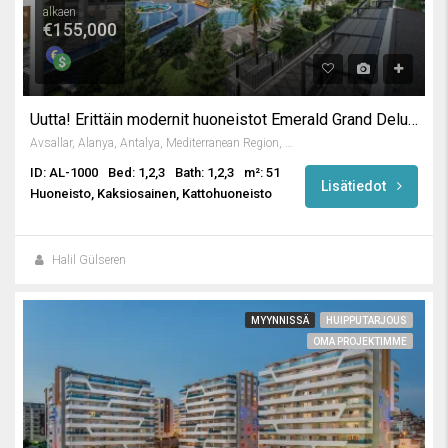
alkaen
€155,000
Uutta! Erittäin modernit huoneistot Emerald Grand Deluxe -huoneistossa
Avsallar, Alanya, Antalya, Mediterranean Region, Turkey
ID: AL-1000
Bed: 1,2,3
Bath: 1,2,3
m²: 51
Lisätiedot
Huoneisto, Kaksiosainen, Kattohuoneisto
Halil Gülseren
MYYNNISSÄ
HUIPPUTARJOUS
OMA PROJEKTIMME