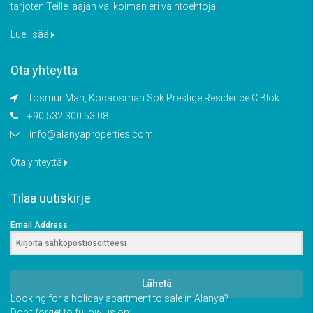
tarjoten Teille laajan valikoiman eri vaihtoehtoja.
Lue lisää
Ota yhteyttä
Tosmur Mah, Kocaosman Sok Prestige Residence C Blok
+90 532 300 53 08
info@alanyaproperties.com
Ota yhteyttä
Tilaa uutiskirje
Email Address
Lähetä
Looking for a holiday apartment to sale in Alanya?
Don’t forget to fullow us on: