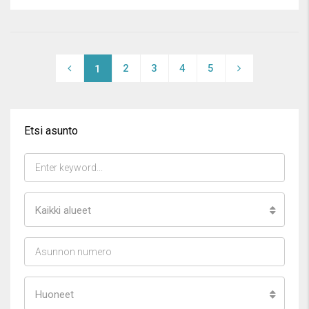
2
3
4
5
1
Etsi asunto
Kaikki alueet
Huoneet