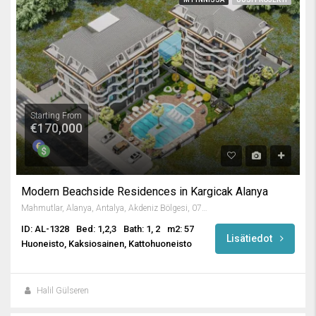
Starting From
€170,000
Modern Beachside Residences in Kargicak Alanya
Mahmutlar, Alanya, Antalya, Akdeniz Bölgesi, 07450, Türkiye
ID: AL-1328
Bed: 1,2,3
Bath: 1, 2
m2: 57
Lisätiedot
Huoneisto, Kaksiosainen, Kattohuoneisto
Halil Gülseren