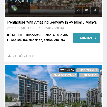
€185,000
Penthouse with Amazing Seaview in Avsallar / Alanya
Avsallar, Zeyntinlik Cd, 07410 Alanya Antalya
ID: AL-1333
Huoneet: 5
Baths: 4
m2: 206
Lisätiedot
Huoneisto, Kaksiosainen, Kattohuoneisto
Mustafa Gülseren
MYYNNISSÄ
HUIPPUTARJOUS
OMA PROJEKTIMME
UUSI PROJEKTI