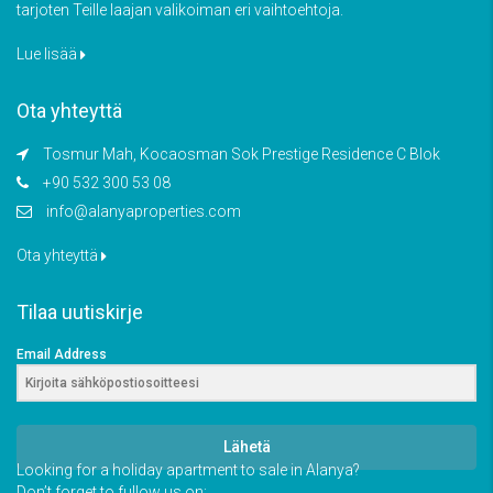
tarjoten Teille laajan valikoiman eri vaihtoehtoja.
Lue lisää
Ota yhteyttä
Tosmur Mah, Kocaosman Sok Prestige Residence C Blok
+90 532 300 53 08
info@alanyaproperties.com
Ota yhteyttä
Tilaa uutiskirje
Email Address
Lähetä
Looking for a holiday apartment to sale in Alanya?
Don’t forget to fullow us on: