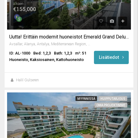
alkaen
€155,000
Uutta! Erittäin modernit huoneistot Emerald Grand Deluxe -huoneistossa
Avsallar, Alanya, Antalya, Mediterranean Region, Turkey
ID: AL-1000
Bed: 1,2,3
Bath: 1,2,3
m²: 51
Lisätiedot
Huoneisto, Kaksiosainen, Kattohuoneisto
Halil Gülseren
MYYNNISSÄ
HUIPPUTARJOUS
OMA PROJEKTIMME