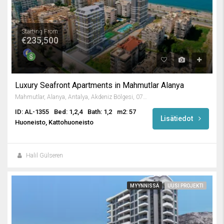
Starting From
€235,500
Luxury Seafront Apartments in Mahmutlar Alanya
Mahmutlar, Alanya, Antalya, Akdeniz Bölgesi, 07450, Türkiye
ID: AL-1355
Bed: 1,2,4
Bath: 1,2
m2: 57
Lisätiedot
Huoneisto, Kattohuoneisto
Halil Gülseren
MYYNNISSÄ
UUSI PROJEKTI