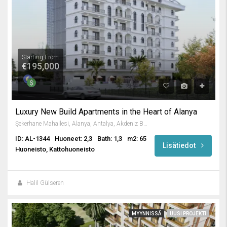
Starting From
€195,000
Luxury New Build Apartments in the Heart of Alanya
Şekerhane Mahallesi, Alanya, Antalya, Akdeniz Bölgesi, Türkiye
ID: AL-1344
Huoneet: 2,3
Bath: 1,3
m2: 65
Lisätiedot
Huoneisto, Kattohuoneisto
Halil Gülseren
MYYNNISSÄ
UUSI PROJEKTI