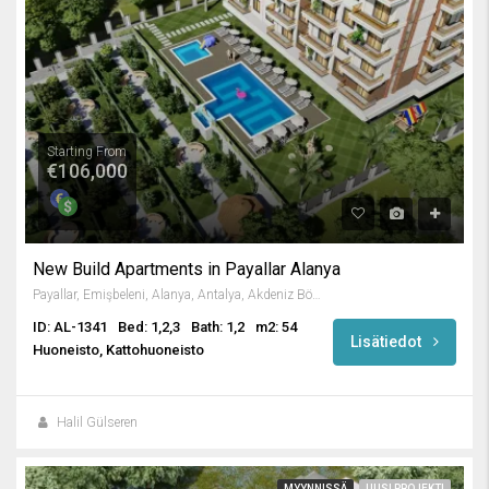
Starting From
€106,000
New Build Apartments in Payallar Alanya
Payallar, Emişbeleni, Alanya, Antalya, Akdeniz Bölgesi, 07475, Türkiye
ID: AL-1341
Bed: 1,2,3
Bath: 1,2
m2: 54
Lisätiedot
Huoneisto, Kattohuoneisto
Halil Gülseren
MYYNNISSÄ
UUSI PROJEKTI