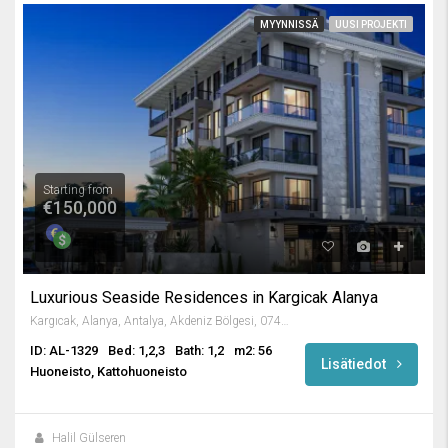
MYYNNISSÄ
UUSI PROJEKTI
Starting from
€150,000
Luxurious Seaside Residences in Kargicak Alanya
Kargıcak, Alanya, Antalya, Akdeniz Bölgesi, 07435, Türkiye
ID: AL-1329
Bed: 1,2,3
Bath: 1,2
m2: 56
Lisätiedot
Huoneisto, Kattohuoneisto
Halil Gülseren