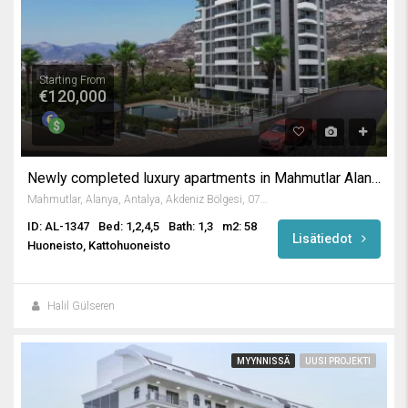
Starting From
€120,000
Newly completed luxury apartments in Mahmutlar Alanya
Mahmutlar, Alanya, Antalya, Akdeniz Bölgesi, 07450, Türkiye
ID: AL-1347
Bed: 1,2,4,5
Bath: 1,3
m2: 58
Lisätiedot
Huoneisto, Kattohuoneisto
Halil Gülseren
MYYNNISSÄ
UUSI PROJEKTI