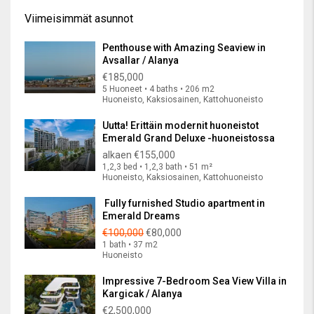
Viimeisimmät asunnot
Penthouse with Amazing Seaview in
Avsallar / Alanya
€185,000
5 Huoneet • 4 baths • 206 m2
Huoneisto, Kaksiosainen, Kattohuoneisto
Uutta! Erittäin modernit huoneistot
Emerald Grand Deluxe -huoneistossa
alkaen
€155,000
1,2,3 bed • 1,2,3 bath • 51 m²
Huoneisto, Kaksiosainen, Kattohuoneisto
Fully furnished Studio apartment in
Emerald Dreams
€100,000
€80,000
1 bath • 37 m2
Huoneisto
Impressive 7-Bedroom Sea View Villa in
Kargicak / Alanya
€2,500,000