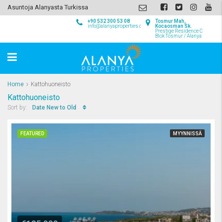
Asuntoja Alanyasta Turkissa
+90 532 300 53 08
Tosmur Mah,
info@alanyaproperties.com
Kocaosman Sk.
Prestige Residence C
Blok Tosmur / Alanya
Home
Kattohuoneisto
Kattohuoneisto
Date New to Old
Sort by:
FEATURED
MYYNNISSÄ