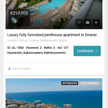
€210,000
Luxury fully furnished penthouse apartment in Emerald Park
Avsallar, Alanya, Antalya, Mediterranean Region, Turkey
ID: AL-1363
Huoneet: 2
Baths: 3
m2: 127
Lisätiedot
Huoneisto, Kaksiosainen, Kattohuoneisto
Halil Gülseren
MYYNNISSÄ
UUSI PROJEKTI