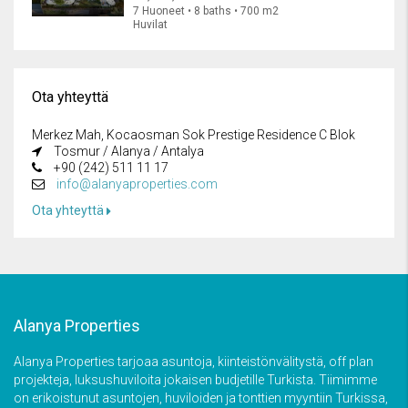
7 Huoneet • 8 baths • 700 m2
Huvilat
Ota yhteyttä
Merkez Mah, Kocaosman Sok Prestige Residence C Blok
Tosmur / Alanya / Antalya
+90 (242) 511 11 17
info@alanyaproperties.com
Ota yhteyttä
Alanya Properties
Alanya Properties tarjoaa asuntoja, kiinteistönvälitystä, off plan
projekteja, luksushuviloita jokaisen budjetille Turkista. Tiimimme
on erikoistunut asuntojen, huviloiden ja tonttien myyntiin Turkissa,