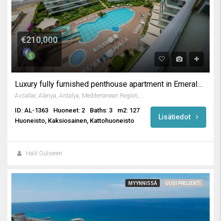
€210,000
Luxury fully furnished penthouse apartment in Emerald Park
Avsallar, Alanya, Antalya, Mediterranean Region, Turkey
ID: AL-1363
Huoneet: 2
Baths: 3
m2: 127
Lisätiedot
Huoneisto, Kaksiosainen, Kattohuoneisto
Halil Gülseren
MYYNNISSÄ
UUSI PROJEKTI