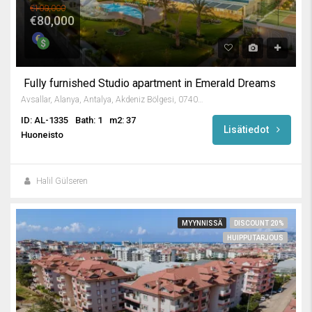
€100,000
€80,000
Fully furnished Studio apartment in Emerald Dreams
Avsallar, Alanya, Antalya, Akdeniz Bölgesi, 07407, Türkiye
ID: AL-1335
Bath: 1
m2: 37
Lisätiedot
Huoneisto
Halil Gülseren
MYYNNISSÄ
DISCOUNT 20%
HUIPPUTARJOUS