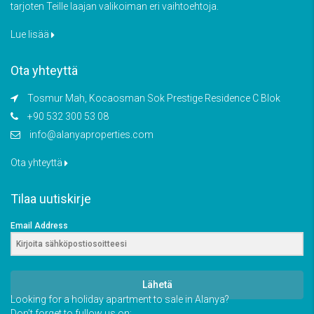
tarjoten Teille laajan valikoiman eri vaihtoehtoja.
Lue lisää
Ota yhteyttä
Tosmur Mah, Kocaosman Sok Prestige Residence C Blok
+90 532 300 53 08
info@alanyaproperties.com
Ota yhteyttä
Tilaa uutiskirje
Email Address
Lähetä
Looking for a holiday apartment to sale in Alanya?
Don’t forget to fullow us on: