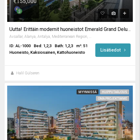
€155,000
Uutta! Erittäin modernit huoneistot Emerald Grand Deluxe -huoneistossa
Avsallar, Alanya, Antalya, Mediterranean Region, Turkey
ID: AL-1000
Bed: 1,2,3
Bath: 1,2,3
m²: 51
Lisätiedot
Huoneisto, Kaksiosainen, Kattohuoneisto
Halil Gülseren
MYYNNISSÄ
HUIPPUTARJOUS
OMA PROJEKTIMME