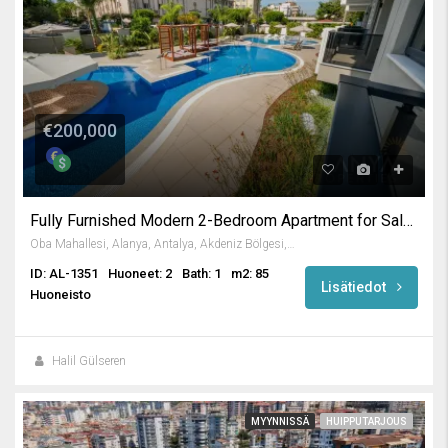
€200,000
Fully Furnished Modern 2-Bedroom Apartment for Sale in Oba Alanya
Oba Mahallesi, Alanya, Antalya, Akdeniz Bölgesi, Türkiye
ID: AL-1351
Huoneet: 2
Bath: 1
m2: 85
Lisätiedot
Huoneisto
Halil Gülseren
MYYNNISSÄ
HUIPPUTARJOUS