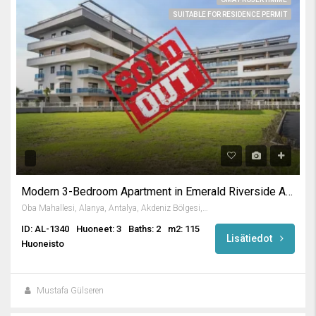
SUITABLE FOR RESIDENCE PERMIT
Modern 3-Bedroom Apartment in Emerald Riverside Alanya
Oba Mahallesi, Alanya, Antalya, Akdeniz Bölgesi, Türkiye
ID: AL-1340
Huoneet: 3
Baths: 2
m2: 115
Lisätiedot
Huoneisto
Mustafa Gülseren