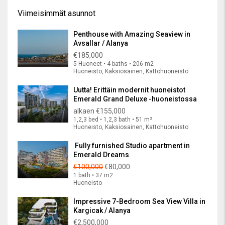
Viimeisimmät asunnot
Penthouse with Amazing Seaview in
Avsallar / Alanya
€185,000
5 Huoneet • 4 baths • 206 m2
Huoneisto, Kaksiosainen, Kattohuoneisto
Uutta! Erittäin modernit huoneistot
Emerald Grand Deluxe -huoneistossa
alkaen
€155,000
1,2,3 bed • 1,2,3 bath • 51 m²
Huoneisto, Kaksiosainen, Kattohuoneisto
Fully furnished Studio apartment in
Emerald Dreams
€100,000
€80,000
1 bath • 37 m2
Huoneisto
Impressive 7-Bedroom Sea View Villa in
Kargicak / Alanya
€2,500,000