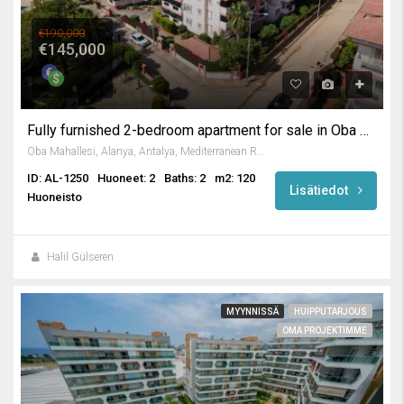
€190,000
€145,000
Fully furnished 2-bedroom apartment for sale in Oba Alanya
Oba Mahallesi, Alanya, Antalya, Mediterranean Region, 07469, Turkey
ID: AL-1250
Huoneet: 2
Baths: 2
m2: 120
Lisätiedot
Huoneisto
Halil Gülseren
MYYNNISSÄ
HUIPPUTARJOUS
OMA PROJEKTIMME