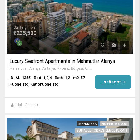
Starting From
€235,500
Luxury Seafront Apartments in Mahmutlar Alanya
Mahmutlar, Alanya, Antalya, Akdeniz Bölgesi, 07450, Türkiye
ID: AL-1355
Bed: 1,2,4
Bath: 1,2
m2: 57
Lisätiedot
Huoneisto, Kattohuoneisto
Halil Gülseren
MYYNNISSÄ
HUIPPUTARJOUS
SUITABLE FOR RESIDENCE PERMIT