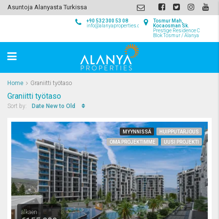
Asuntoja Alanyasta Turkissa
+90 532 300 53 08
Tosmur Mah,
info@alanyaproperties.com
Kocaosman Sk.
Prestige Residence C
Blok Tosmur / Alanya
Home
Graniitti työtaso
Graniitti työtaso
Date New to Old
Sort by:
MYYNNISSÄ
HUIPPUTARJOUS
OMA PROJEKTIMME
UUSI PROJEKTI
alkaen