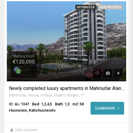
MYYNNISSÄ
UUSI PROJEKTI
Starting From
€120,000
Newly completed luxury apartments in Mahmutlar Alanya
Mahmutlar, Alanya, Antalya, Akdeniz Bölgesi, 07450, Türkiye
ID: AL-1347
Bed: 1,2,4,5
Bath: 1,3
m2: 58
Lisätiedot
Huoneisto, Kattohuoneisto
Halil Gülseren