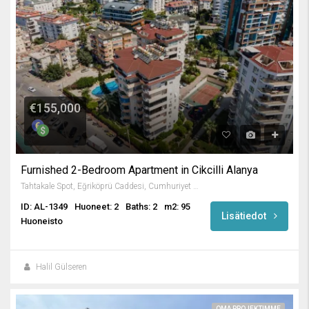
€155,000
Furnished 2-Bedroom Apartment in Cikcilli Alanya
Tahtakale Spot, Eğriköprü Caddesi, Cumhuriyet Mahallesi, Alanya, Antalya, Akdeniz Bölgesi, 07469, Türkiye
ID: AL-1349
Huoneet: 2
Baths: 2
m2: 95
Lisätiedot
Huoneisto
Halil Gülseren
OMA PROJEKTIMME