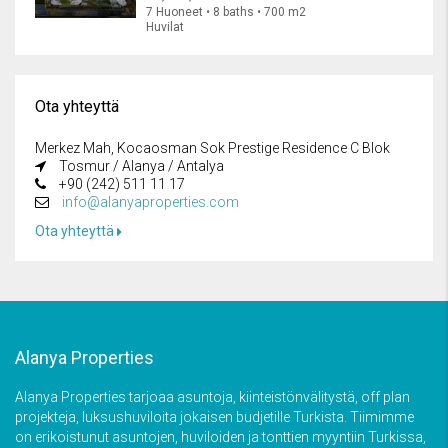
7 Huoneet • 8 baths • 700 m2
Huvilat
Ota yhteyttä
Merkez Mah, Kocaosman Sok Prestige Residence C Blok
Tosmur / Alanya / Antalya
+90 (242) 511 11 17
info@alanyaproperties.com
Ota yhteyttä
Alanya Properties
Alanya Properties tarjoaa asuntoja, kiinteistönvälitystä, off plan
projekteja, luksushuviloita jokaisen budjetille Turkista. Tiimimme
on erikoistunut asuntojen, huviloiden ja tonttien myyntiin Turkissa,