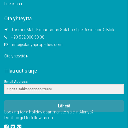
Lue lisää
Ota yhteyttä
Tosmur Mah, Kocaosman Sok Prestige Residence C Blok
+90 532 300 53 08
info@alanyaproperties.com
Ota yhteyttä
Tilaa uutiskirje
Email Address
Lähetä
Looking for a holiday apartment to sale in Alanya?
Don’t forget to fullow us on: