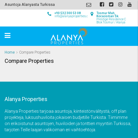
Asuntoja Alanyasta Turkissa
+90 532 300 53 08
Tosmur Mah,
info@alanyaproperties.com
Kocaosman Sk.
Prestige Residence C
Blok Tosmur / Alanya
Home
Compare Properties
Compare Properties
Alanya Properties
Alanya Properties tarjoaa asuntoja, kiinteistönvälitystä, off plan
projekteja, luksushuviloita jokaisen budjetille Turkista. Tiimimme
on erikoistunut asuntojen, huviloiden ja tonttien myyntiin Turkissa,
tarjoten Teille laajan valikoiman eri vaihtoehtoja.