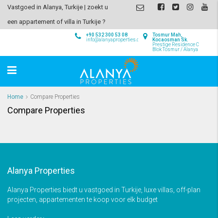
Vastgoed in Alanya, Turkije | zoekt u
een appartement of villa in Turkije ?
+90 532 300 53 08
Tosmur Mah,
info@alanyaproperties.com
Kocaosman Sk.
Prestige Residence C
Blok Tosmur / Alanya
Home
Compare Properties
Compare Properties
Alanya Properties
Alanya Properties biedt u vastgoed in Turkije, luxe villas, off-plan
projecten, appartementen te koop voor elk budget