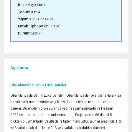
Bulunduğu Kat:
1
Toplam Kat:
4
Yapım Yılı:
2022-06-30
Emlak Tipi:
Çatı katı, Daire
Durum:
Satılık
Açıklama
Oba Alanya’da Satılık Lüks Daireler
Oba Alanya’da Satılık Lüks Daireler , Oba Alanya’da, yerel olanaklara kısa
bir yürüyüş mesafesinde ve çok çeşitli ortak tesislere sahip seçkin
daireler. Bu modern proje şu anda yapım aşamasındadır ve Haziran
2022’de tamamlanması planlanmaktadır. Proje sadece 66 daireli 5
bloktan oluşmaktadır. Çeşitli daire tipleri mevcuttur. Bunlar arasında 1, 2
ve 3 yatak odalı daireler ile 2, 3 ve 4 yatak odalı dublex daireleri