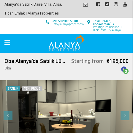
Alanya'da Satılık Daire, Villa, Arsa,
Ticari Emlak | Alanya Properrties
+90 532 300 53 08
Tosmur Mah,
info@alanyaproperties.com
Kocaosman Sk.
Prestige Residence C
Blok Tosmur / Alanya
Oba Alanya’da Satılık Lüks Daireler
Starting from
€195,000
Oba
SATILIK
YENI PROJE