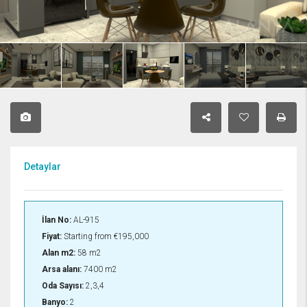
Detaylar
İlan No:
AL-915
Fiyat:
Starting from
€195,000
Alan m2:
58 m2
Arsa alanı:
7400 m2
Oda Sayısı:
2,3,4
Banyo:
2