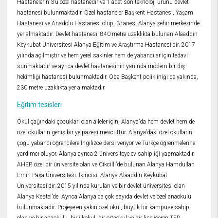
Hastanelerin 3’ü özel hastanedir ve 1 adet son teknoloji ürünü devlet
hastanesi bulunmaktadır. Özel hastaneler Başkent Hastanesi, Yaşam
Hastanesi ve Anadolu Hastanesi olup, 3 tanesi Alanya şehir merkezinde
yer almaktadır. Devlet hastanesi, 840 metre uzaklıkta bulunan Alaaddin
Keykubat Üniversitesi Alanya Eğitim ve Araştırma Hastanesi’dir. 2017
yılında açılmıştır ve hem yerel sakinler hem de yabancılar için tedavi
sunmaktadır ve ayrıca devlet hastanesinin yanında modern bir diş
hekimliği hastanesi bulunmaktadır. Oba Başkent polikliniği de yakında,
230 metre uzaklıkta yer almaktadır.
Eğitim tesisleri
Okul çağındaki çocukları olan aileler için, Alanya’da hem devlet hem de
özel okulların geniş bir yelpazesi mevcuttur. Alanya’daki özel okulların
çoğu yabancı öğrencilere İngilizce dersi veriyor ve Türkçe öğrenmelerine
yardımcı oluyor. Alanya ayrıca 2 üniversiteye ev sahipliği yapmaktadır.
AHEP, özel bir üniversite olan ve Cikcilli’de bulunan Alanya Hamdullah
Emin Paşa Üniversitesi. İkincisi, Alanya Alaaddin Keykubat
Üniversitesi’dir. 2015 yılında kurulan ve bir devlet üniversitesi olan
Alanya Kestel’de. Ayrıca Alanya’da çok sayıda devlet ve özel anaokulu
bulunmaktadır. Projeye en yakın özel okul, büyük bir kampüse sahip