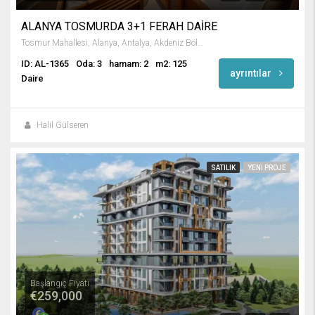
ALANYA TOSMURDA 3+1 FERAH DAİRE
Tosmur Mahallesi, Alanya, Antalya, Akdeniz Bölgesi, Türkiye
ID: AL-1365
Oda: 3
hamam: 2
m2: 125
ayrıntılar
Daire
Halil Gülseren
SATILIK
YENI PROJE
Başlangıç Fiyatı
€259,000