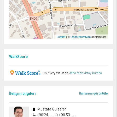
Leaflet
| ©
OpenStreetMap
contributors
WalkScore
75 / Very Walkable
daha fazla detay burada
İletişim bilgileri
İlanlarımı görüntüle
Mustafa Gülseren
+90 24........
+90 53........