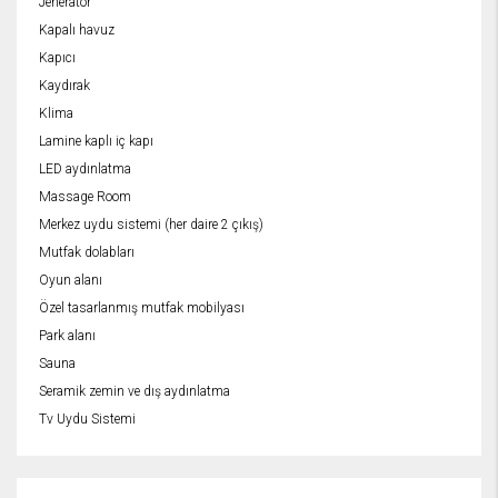
Jeneratör
Kapalı havuz
Kapıcı
Kaydırak
Klima
Lamine kaplı iç kapı
LED aydınlatma
Massage Room
Merkez uydu sistemi (her daire 2 çıkış)
Mutfak dolabları
Oyun alanı
Özel tasarlanmış mutfak mobilyası
Park alanı
Sauna
Seramik zemin ve dış aydınlatma
Tv Uydu Sistemi