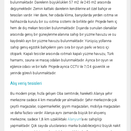
bulunmaktadır. Dairelerin büyüklükleri 57 m2 ile 245 m2 arasında
değişmektedir. Zemin kattaki dairelerin kendilerine ait özel bahçe ve
terasları vardır. Her daire, her odada klima, banyolarda yerden ısıtma ve
halihazırda kurulu bir su ısıtma sistemi ile birlikte gelir. Projede hem iç
hem de dış mekan tesisleri bulunmaktadır. Dışarıda sunulan olanaklar
arasında geniş bir güneşlenme alanına sahip bir yüzme havuzu ve su
kaydıraklı ayrı bir yüzme havuzu bulunmaktadır. Yürüyüş yollarına
sahip geniş egzotik bahçelerin yanı sıra bir oyun parkı ve tesis içi
otopark. Kapalı tesisler arasında ısıtmalı kapalı yüzme havuzu, Türk
hamamı, sauna ve masaj odaları bulunmaktadır. Ayrıca bir oyun ve
eğlence odası ve bir kafe. Projede ayrıca CCTV ile 7/24 güvenlik ve
yerinde görevli bulunmaktadır.
Alış veriş tesisleri
Bu modern proje, hızla gelişen Oba semtinde, hareketli Alanya şehir
merkezine sadece 4 km mesafede yer almaktadır. Şehir merkezinde çok
çeşitli mağazalar, süpermarketler, giyim mağazaları, mobilya mağazaları
ve daha fazlası vardır. Alanya aynı zamanda büyük bir alışveriş
merkezine, sadece 1,8 km uzaklıktaki
Alanyum
‘a ev sahipliği
yapmaktadır. Çok sayıda uluslararası marka bulabileceğiniz büyük nakit