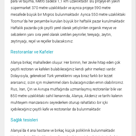
para ve taşıma, Metro sadece 1,1 km uzaklıktadır. Bu projeye en yakın
süpermarket 370 metre uzaklıktadır ve ayrıca projeye 590 metre
mesafede büyük bir Migros bulunmaktadır. Ayrıca 550 metre uzaklıktaki
Tosmur’da her perşembe kurulan büyük bir haftalık pazar kurulmaktadır.
Haftalık pazarda çok çeşitli yerel olarak yetiştirilen organik meyve ve
sebzelerin yanı sıra yerel olarak üretilen peynirler, tereyağı, zeytin,
zeytinyağı, reçel ve reçeller bulacaksınız.
Restoranlar ve Kafeler
Alanya birkaç mahalleden oluşur. Her birinin, her zevke hitap eden çok
çeşitli restoran ve kafeleri bulabileceğiniz kendi şehir merkezi vardır.
Dolayısıyla, geleneksel Türk yemeklerini veya biraz farklı bir lezzet
ararsanız, sizin için mükemmel olanı bulacağınızdan emin olabilirsiniz.
Rus, İran, Çin ve Avrupa mutfağında uzmanlaşmış restoranlar bile var.
850 metre uzaklıktaki sahil kenarında, Alanya, Akdeniz ve tarihi kalenin
muhteşem manzarasını seyrederken oturup rahatlatıcı bir içki
içebileceğiniz çeşitli kafe ve restoranlar da bulunmaktadır.
Sağlık tesisleri
Alanya’da 4 ana hastane ve birkaç küçük poliklinik bulunmaktadır.