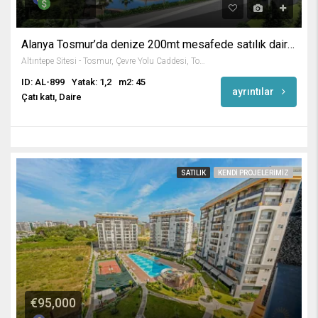
Alanya Tosmur’da denize 200mt mesafede satılık daireler
Altıntepe Sitesi - Tosmur, Çevre Yolu Caddesi, Tosmur Mah., Karakocalı, Alanya, Antalya, Akdeniz Bölgesi, 07460, Türkiye
ID: AL-899
Yatak: 1,2
m2: 45
ayrıntılar
Çatı katı, Daire
SATILIK
KENDI PROJELERIMIZ
€95,000