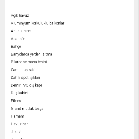
Açık havuz
Alüminyum korkuluklu balkonlar
Ani su ısıtıcı
Asansör
Bahçe
Banyolarda yerden ısıtma
Bilardo ve masa tenisi
Camlı duş kabini
Dahili spot ışıkları
Demir-PVC dış kapı
Duş kabini
Fitnes
Granit mutfak tezgahı
Hamam
Havuz bar
Jakuzi