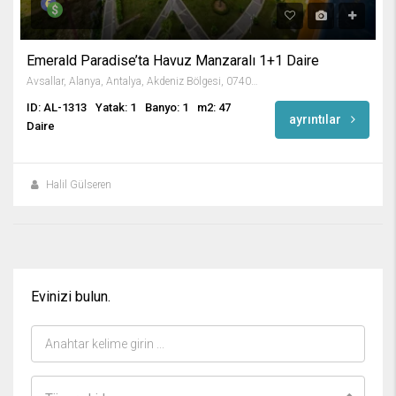
Emerald Paradise’ta Havuz Manzaralı 1+1 Daire
Avsallar, Alanya, Antalya, Akdeniz Bölgesi, 07407, Türkiye
ID: AL-1313
Yatak: 1
Banyo: 1
m2: 47
ayrıntılar
Daire
Halil Gülseren
Evinizi bulun.