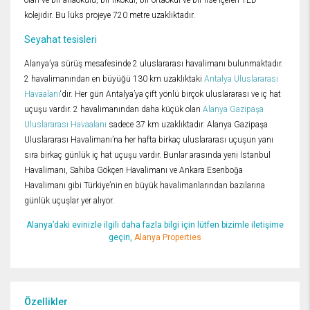
olan ve bir anaokulu, bir ilkokul, bir ortaokul ve bir lise içeren TED
kolejidir. Bu lüks projeye 720 metre uzaklıktadır.
Seyahat tesisleri
Alanya’ya sürüş mesafesinde 2 uluslararası havalimanı bulunmaktadır.
2 havalimanından en büyüğü 130 km uzaklıktaki
Antalya Uluslararası
Havaalanı
‘dır. Her gün Antalya’ya çift yönlü birçok uluslararası ve iç hat
uçuşu vardır. 2 havalimanından daha küçük olan
Alanya Gazipaşa
Uluslararası Havaalanı
sadece 37 km uzaklıktadır. Alanya Gazipaşa
Uluslararası Havalimanı’na her hafta birkaç uluslararası uçuşun yanı
sıra birkaç günlük iç hat uçuşu vardır. Bunlar arasında yeni İstanbul
Havalimanı, Sahiba Gökçen Havalimanı ve Ankara Esenboğa
Havalimanı gibi Türkiye’nin en büyük havalimanlarından bazılarına
günlük uçuşlar yer alıyor.
Alanya’daki evinizle ilgili daha fazla bilgi için lütfen bizimle iletişime
geçin,
Alanya Properties
Özellikler