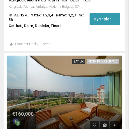
Kargıcak, Alanya, Antalya, Akdeniz Bölgesi, 07435, Türkiye
ID: AL-1276
Yatak: 1,2,3,4
Banyo: 1,2,3
m²:
ayrıntılar
58
Çatı katı, Daire, Dubleks, Ticari
Manager Halil Gülseren
SATILIK
KENDI PROJELERIMIZ
€160,000