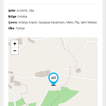
Şehir:
ALANYA, Oba
Bölge:
Antalya
Çevre:
Antalya Airport, Gazipasa havalimanı, Metro, Plaj, Şehir Merkezi
Ülke:
Türkiye
+
−