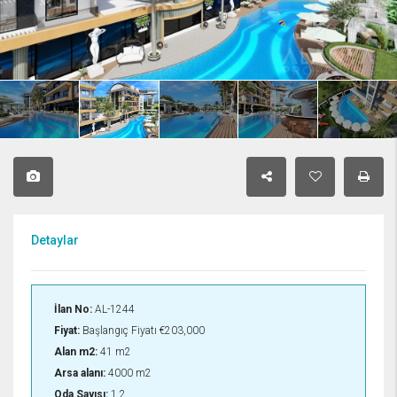
Detaylar
İlan No:
AL-1244
Fiyat:
Başlangıç Fiyatı
€203,000
Alan m2:
41 m2
Arsa alanı:
4000 m2
Oda Sayısı:
1,2