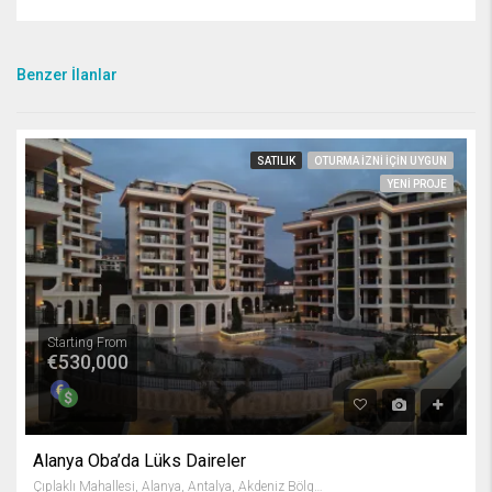
Benzer İlanlar
SATILIK
OTURMA IZNI IÇIN UYGUN
YENI PROJE
Starting From
€530,000
Alanya Oba’da Lüks Daireler
Çıplaklı Mahallesi, Alanya, Antalya, Akdeniz Bölgesi, Türkiye