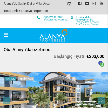
Alanya'da Satılık Daire, Villa, Arsa,
Ticari Emlak | Alanya Properrties
+90 532 300 53 08
Tosmur Mah,
info@alanyaproperties.com
Kocaosman Sk.
Prestige Residence C
Blok Tosmur / Alanya
Oba Alanya’da özel modern daireler
Başlangıç Fiyatı
€203,000
SATILIK
YENI PROJE