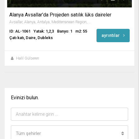
Alanya Avsallar’da Projeden satılık lüks daireler
Avsallar, Alanya, Antalya, Mediterranean Region, Turkey
ID: AL-1061
Yatak: 1,2,3
Banyo: 1
m2: 55
ayrıntılar
Çatı katı, Daire, Dubleks
Halil Gülseren
Evinizi bulun.
Tüm şehirler