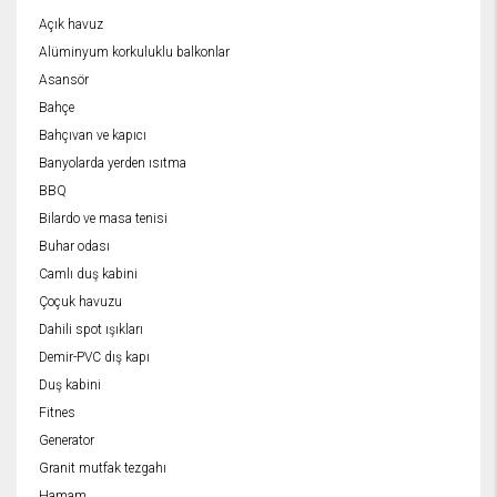
Açık havuz
Alüminyum korkuluklu balkonlar
Asansör
Bahçe
Bahçıvan ve kapıcı
Banyolarda yerden ısıtma
BBQ
Bilardo ve masa tenisi
Buhar odası
Camlı duş kabini
Çoçuk havuzu
Dahili spot ışıkları
Demir-PVC dış kapı
Duş kabini
Fitnes
Generator
Granit mutfak tezgahı
Hamam