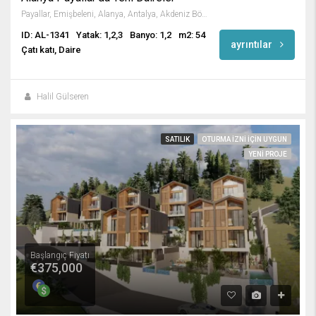
Payallar, Emişbeleni, Alanya, Antalya, Akdeniz Bölgesi, 07475, Türkiye
ID: AL-1341
Yatak: 1,2,3
Banyo: 1,2
m2: 54
ayrıntılar
Çatı katı, Daire
Halil Gülseren
SATILIK
OTURMA IZNI IÇIN UYGUN
YENI PROJE
Başlangıç Fiyatı
€375,000