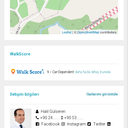
Leaflet
| ©
OpenStreetMap
contributors
WalkScore
9 / Car-Dependent
daha fazla detay burada
İletişim bilgileri
İlanlarımı görüntüle
Halil Gülseren
+90 24........
+90 53........
Facebook
Instagram
Twitter