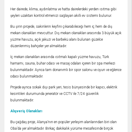
Her dairede, klima, aydınlatma ve hatta dairelerdeki yerden ısıtma gibi
şeyleri uzaktan kontrol etmenizi sağlayan akıllı ev sistemi bulunur.
Bu şirin projede, sakinlerin keyfini çıkarabileceği hem iç hem de dış
mekan olanakları mevcuttur. Dış mekan olanakları arasında 3 büyük açık
yüzme havuzu, açık jakuzi ve barbekü alanı bulunan güzelce
düzenlenmiş bahçeler yer almaktadır.
İç mekan olanakları arasında ısıtmalı kapalı yüzme havuzu, Türk
hamamı, sauna, buhar odası ve masaj odaları içeren bir spa merkezi
bulunmaktadır. Ayrıca tam donanımlı bir spor salonu ve oyun ve eğlence
odası bulunmaktadır.
Projede ayrıca sokak dışı park yeri, tesis bünyesinde bir kapıcı, elektrik
kesintileri durumunda jeneratör ve CCTV ile 7/24 güvenlik
bulunmaktadır.
Alışveriş Olanakları
Bu çağdaş proje, Alanya’nın en popüler yerleşim alanlarından biri olan
Oba’da yer almaktadır. Birkaç dakikalık yürüme mesafesinde birçok