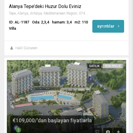
Alanya Tepe’deki Huzur Dolu Eviniz
Tepe, Alanya, Antalya, Mediterranean Region, 07400, Turkey
ID: AL-1187
Oda: 2,3,4
hamam: 3,4
m2: 110
ayrıntılar
Villa
Halil Gülseren
SATILIK
YENI PROJE
€109,000/'dan başlayan fiyatlarla