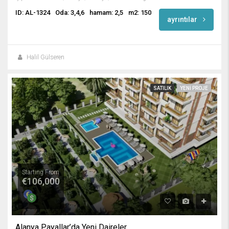
ID: AL-1324
Oda: 3,4,6
hamam: 2,5
m2: 150
ayrıntılar
Halil Gülseren
SATILIK
YENI PROJE
Starting From
€106,000
Alanya Payallar’da Yeni Daireler