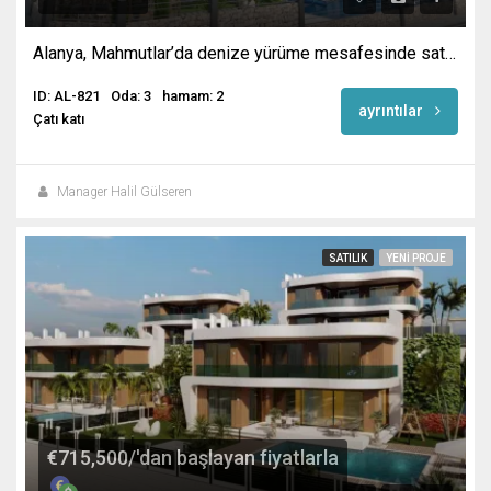
Alanya, Mahmutlar’da denize yürüme mesafesinde satılık sıfır daireler
ID: AL-821
Oda: 3
hamam: 2
ayrıntılar
Çatı katı
Manager Halil Gülseren
SATILIK
YENI PROJE
€715,500/'dan başlayan fiyatlarla