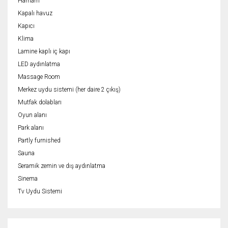
Hamam
Kapalı havuz
Kapıcı
Klima
Lamine kaplı iç kapı
LED aydınlatma
Massage Room
Merkez uydu sistemi (her daire 2 çıkış)
Mutfak dolabları
Oyun alanı
Park alanı
Partly furnished
Sauna
Seramik zemin ve dış aydınlatma
Sinema
Tv Uydu Sistemi