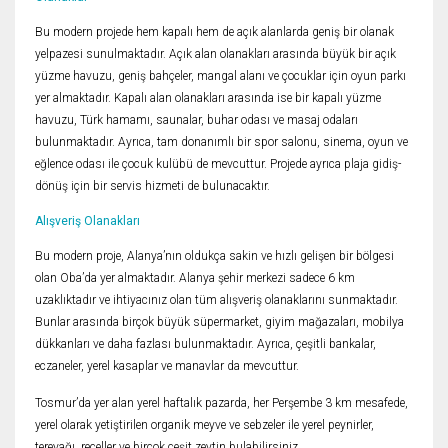
Bu modern projede hem kapalı hem de açık alanlarda geniş bir olanak
yelpazesi sunulmaktadır. Açık alan olanakları arasında büyük bir açık
yüzme havuzu, geniş bahçeler, mangal alanı ve çocuklar için oyun parkı
yer almaktadır. Kapalı alan olanakları arasında ise bir kapalı yüzme
havuzu, Türk hamamı, saunalar, buhar odası ve masaj odaları
bulunmaktadır. Ayrıca, tam donanımlı bir spor salonu, sinema, oyun ve
eğlence odası ile çocuk kulübü de mevcuttur. Projede ayrıca plaja gidiş-
dönüş için bir servis hizmeti de bulunacaktır.
Alışveriş Olanakları
Bu modern proje, Alanya’nın oldukça sakin ve hızlı gelişen bir bölgesi
olan Oba’da yer almaktadır. Alanya şehir merkezi sadece 6 km
uzaklıktadır ve ihtiyacınız olan tüm alışveriş olanaklarını sunmaktadır.
Bunlar arasında birçok büyük süpermarket, giyim mağazaları, mobilya
dükkanları ve daha fazlası bulunmaktadır. Ayrıca, çeşitli bankalar,
eczaneler, yerel kasaplar ve manavlar da mevcuttur.
Tosmur’da yer alan yerel haftalık pazarda, her Perşembe 3 km mesafede,
yerel olarak yetiştirilen organik meyve ve sebzeler ile yerel peynirler,
tereyağı, reçeller ve birçok çeşit zeytin bulabilirsiniz.