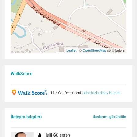
Leaflet
| ©
OpenStreetMap
contributors
WalkScore
11 / Car-Dependent
daha fazla detay burada
İletişim bilgileri
İlanlarımı görüntüle
Halil Gülseren