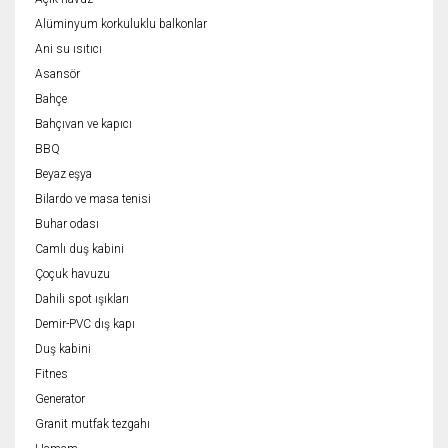
Alüminyum korkuluklu balkonlar
Ani su ısıtıcı
Asansör
Bahçe
Bahçıvan ve kapıcı
BBQ
Beyaz eşya
Bilardo ve masa tenisi
Buhar odası
Camlı duş kabini
Çoçuk havuzu
Dahili spot ışıkları
Demir-PVC dış kapı
Duş kabini
Fitnes
Generator
Granit mutfak tezgahı