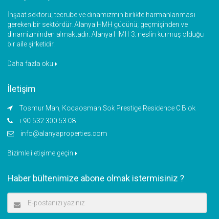
İnşaat sektörü; tecrübe ve dinamizmin birlikte harmanlanması
gereken bir sektördür. Alanya HMH gücünü; geçmişinden ve
dinamizminden almaktadır. Alanya HMH 3. neslin kurmuş olduğu
bir aile şirketidir.
Daha fazla oku
İletişim
Tosmur Mah, Kocaosman Sok Prestige Residence C Blok
+90 532 300 53 08
info@alanyaproperties.com
Bizimle iletişime geçin
Haber bültenimize abone olmak istermisiniz ?