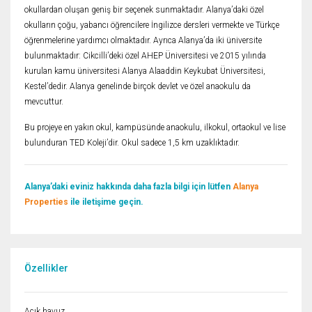
okullardan oluşan geniş bir seçenek sunmaktadır. Alanya’daki özel
okulların çoğu, yabancı öğrencilere İngilizce dersleri vermekte ve Türkçe
öğrenmelerine yardımcı olmaktadır. Ayrıca Alanya’da iki üniversite
bulunmaktadır: Cikcilli’deki özel AHEP Üniversitesi ve 2015 yılında
kurulan kamu üniversitesi Alanya Alaaddin Keykubat Üniversitesi,
Kestel’dedir. Alanya genelinde birçok devlet ve özel anaokulu da
mevcuttur.
Bu projeye en yakın okul, kampüsünde anaokulu, ilkokul, ortaokul ve lise
bulunduran TED Koleji’dir. Okul sadece 1,5 km uzaklıktadır.
Alanya’daki eviniz hakkında daha fazla bilgi için lütfen
Alanya
Properties
ile iletişime geçin.
Özellikler
Açık havuz