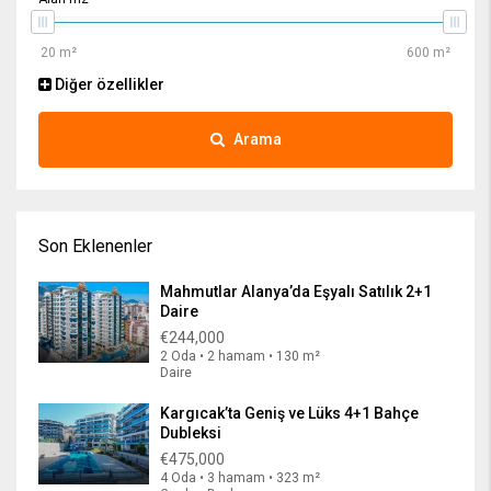
Diğer özellikler
Arama
Son Eklenenler
Mahmutlar Alanya’da Eşyalı Satılık 2+1
Daire
€244,000
2 Oda • 2 hamam • 130 m²
Daire
Kargıcak’ta Geniş ve Lüks 4+1 Bahçe
Dubleksi
€475,000
4 Oda • 3 hamam • 323 m²