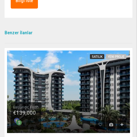
Bilgi iste
Benzer İlanlar
SATILIK
YENI PROJE
Başlangıç Fiyatı
€139,000