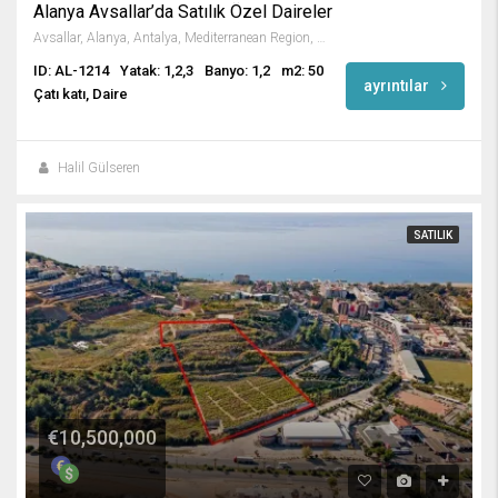
Alanya Avsallar’da Satılık Özel Daireler
Avsallar, Alanya, Antalya, Mediterranean Region, Turkey
ID: AL-1214
Yatak: 1,2,3
Banyo: 1,2
m2: 50
ayrıntılar
Çatı katı, Daire
Halil Gülseren
SATILIK
€10,500,000