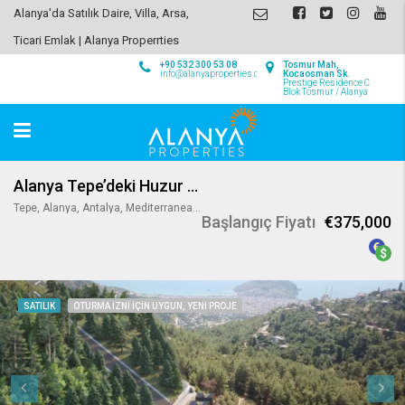
Alanya'da Satılık Daire, Villa, Arsa,
Ticari Emlak | Alanya Properrties
+90 532 300 53 08
Tosmur Mah,
info@alanyaproperties.com
Kocaosman Sk.
Prestige Residence C
Blok Tosmur / Alanya
Alanya Tepe’deki Huzur Dolu Eviniz
Tepe, Alanya, Antalya, Mediterranean Region, 07400, Turkey
Başlangıç Fiyatı
€375,000
SATILIK
OTURMA IZNI IÇIN UYGUN, YENI PROJE