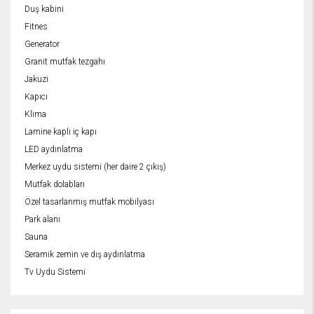
Duş kabini
Fitnes
Generator
Granit mutfak tezgahı
Jakuzi
Kapıcı
Klima
Lamine kaplı iç kapı
LED aydınlatma
Merkez uydu sistemi (her daire 2 çıkış)
Mutfak dolabları
Özel tasarlanmış mutfak mobilyası
Park alanı
Sauna
Seramik zemin ve dış aydınlatma
Tv Uydu Sistemi