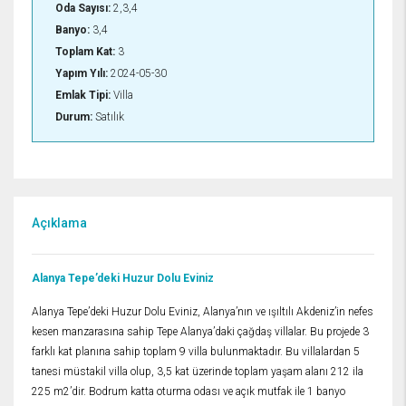
Oda Sayısı:
2,3,4
Banyo:
3,4
Toplam Kat:
3
Yapım Yılı:
2024-05-30
Emlak Tipi:
Villa
Durum:
Satılık
Açıklama
Alanya Tepe’deki Huzur Dolu Eviniz
Alanya Tepe’deki Huzur Dolu Eviniz, Alanya’nın ve ışıltılı Akdeniz’in nefes
kesen manzarasına sahip Tepe Alanya’daki çağdaş villalar. Bu projede 3
farklı kat planına sahip toplam 9 villa bulunmaktadır. Bu villalardan 5
tanesi müstakil villa olup, 3,5 kat üzerinde toplam yaşam alanı 212 ila
225 m2’dir. Bodrum katta oturma odası ve açık mutfak ile 1 banyo