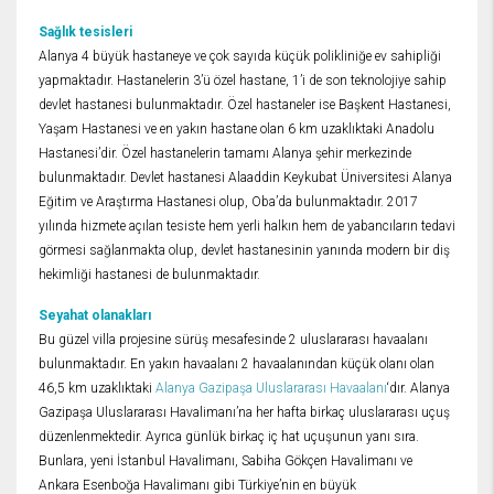
Sağlık tesisleri
Alanya 4 büyük hastaneye ve çok sayıda küçük polikliniğe ev sahipliği
yapmaktadır. Hastanelerin 3’ü özel hastane, 1’i de son teknolojiye sahip
devlet hastanesi bulunmaktadır. Özel hastaneler ise Başkent Hastanesi,
Yaşam Hastanesi ve en yakın hastane olan 6 km uzaklıktaki Anadolu
Hastanesi’dir. Özel hastanelerin tamamı Alanya şehir merkezinde
bulunmaktadır. Devlet hastanesi Alaaddin Keykubat Üniversitesi Alanya
Eğitim ve Araştırma Hastanesi olup, Oba’da bulunmaktadır. 2017
yılında hizmete açılan tesiste hem yerli halkın hem de yabancıların tedavi
görmesi sağlanmakta olup, devlet hastanesinin yanında modern bir diş
hekimliği hastanesi de bulunmaktadır.
Seyahat olanakları
Bu güzel villa projesine sürüş mesafesinde 2 uluslararası havaalanı
bulunmaktadır. En yakın havaalanı 2 havaalanından küçük olanı olan
46,5 km uzaklıktaki
Alanya Gazipaşa Uluslararası Havaalanı
‘dır. Alanya
Gazipaşa Uluslararası Havalimanı’na her hafta birkaç uluslararası uçuş
düzenlenmektedir. Ayrıca günlük birkaç iç hat uçuşunun yanı sıra.
Bunlara, yeni İstanbul Havalimanı, Sabiha Gökçen Havalimanı ve
Ankara Esenboğa Havalimanı gibi Türkiye’nin en büyük