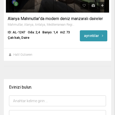
Alanya Mahmutlar’da modern deniz manzaralı daireler
Mahmutlar, Alanya, Antalya, Mediterranean Region, 07450, Turkey
ID: AL-1247
Oda: 2,4
Banyo: 1,4
m2: 73
ayrıntılar
Çatı katı, Daire
Halil Gülseren
Evinizi bulun.