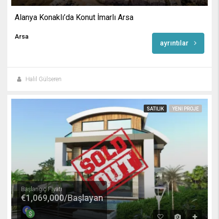
Alanya Konaklı’da Konut İmarlı Arsa
Arsa
ayrıntılar
Halil Gülseren
SATILIK
YENI PROJE
Başlangıç Fiyatı
€1,069,000/Başlayan