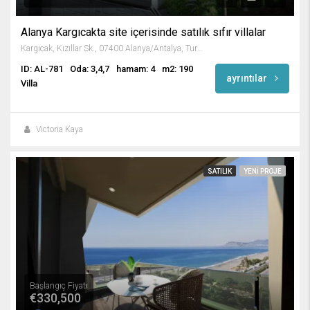
Alanya Kargıcakta site içerisinde satılık sıfır villalar
Kargıcak, Kızıllar Sk., 07400 Alanya/Antalya, Turkey
ID: AL-781
Oda: 3,4,7
hamam: 4
m2: 190
ayrıntılar
Villa
Victoria Kaya
SATILIK
YENI PROJE
Başlangıç Fiyatı
€330,500