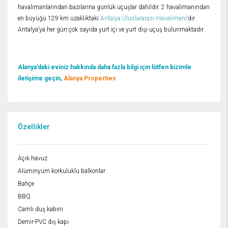
havalimanlarından bazılarına günlük uçuşlar dahildir. 2 havalimanından
en büyüğü 129 km uzaklıktaki
Antalya Uluslararası Havalimanı
‘dır.
Antalya’ya her gün çok sayıda yurt içi ve yurt dışı uçuş bulunmaktadır.
Alanya’daki eviniz hakkında daha fazla bilgi için lütfen bizimle
iletişime geçin,
Alanya Properties
Özellikler
Açık havuz
Alüminyum korkuluklu balkonlar
Bahçe
BBQ
Camlı duş kabini
Demir-PVC dış kapı