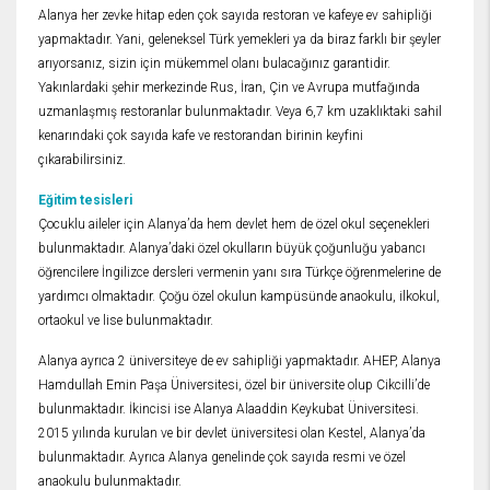
Alanya her zevke hitap eden çok sayıda restoran ve kafeye ev sahipliği
yapmaktadır. Yani, geleneksel Türk yemekleri ya da biraz farklı bir şeyler
arıyorsanız, sizin için mükemmel olanı bulacağınız garantidir.
Yakınlardaki şehir merkezinde Rus, İran, Çin ve Avrupa mutfağında
uzmanlaşmış restoranlar bulunmaktadır. Veya 6,7 km uzaklıktaki sahil
kenarındaki çok sayıda kafe ve restorandan birinin keyfini
çıkarabilirsiniz.
Eğitim tesisleri
Çocuklu aileler için Alanya’da hem devlet hem de özel okul seçenekleri
bulunmaktadır. Alanya’daki özel okulların büyük çoğunluğu yabancı
öğrencilere İngilizce dersleri vermenin yanı sıra Türkçe öğrenmelerine de
yardımcı olmaktadır. Çoğu özel okulun kampüsünde anaokulu, ilkokul,
ortaokul ve lise bulunmaktadır.
Alanya ayrıca 2 üniversiteye de ev sahipliği yapmaktadır. AHEP, Alanya
Hamdullah Emin Paşa Üniversitesi, özel bir üniversite olup Cikcilli’de
bulunmaktadır. İkincisi ise Alanya Alaaddin Keykubat Üniversitesi.
2015 yılında kurulan ve bir devlet üniversitesi olan Kestel, Alanya’da
bulunmaktadır. Ayrıca Alanya genelinde çok sayıda resmi ve özel
anaokulu bulunmaktadır.