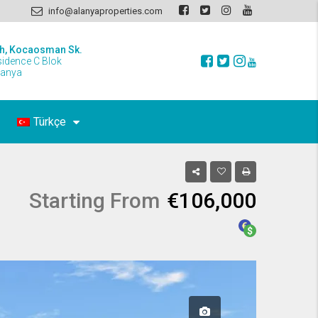
info@alanyaproperties.com
h, Kocaosman Sk.
sidence C Blok
lanya
Türkçe
Starting From
€106,000