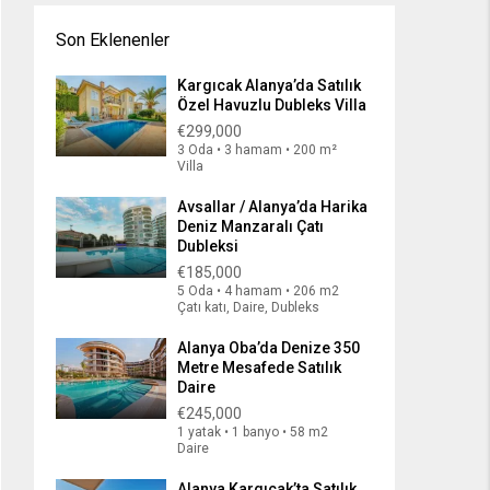
Son Eklenenler
Kargıcak Alanya’da Satılık
Özel Havuzlu Dubleks Villa
€299,000
3 Oda • 3 hamam • 200 m²
Villa
Avsallar / Alanya’da Harika
Deniz Manzaralı Çatı
Dubleksi
€185,000
5 Oda • 4 hamam • 206 m2
Çatı katı, Daire, Dubleks
Alanya Oba’da Denize 350
Metre Mesafede Satılık
Daire
€245,000
1 yatak • 1 banyo • 58 m2
Daire
Alanya Kargıcak’ta Satılık