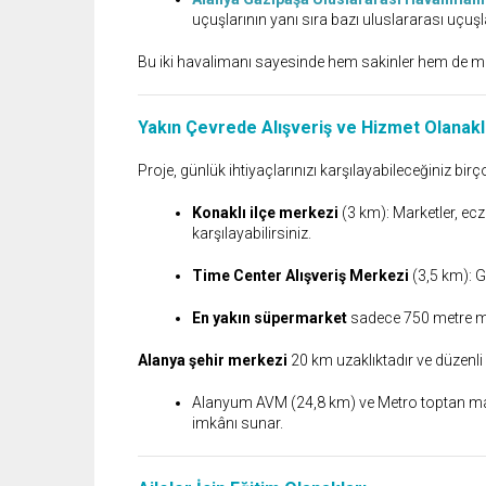
uçuşlarının yanı sıra bazı uluslararası uçuşl
Bu iki havalimanı sayesinde hem sakinler hem de mis
Yakın Çevrede Alışveriş ve Hizmet Olanakl
Proje, günlük ihtiyaçlarınızı karşılayabileceğiniz bi
Konaklı ilçe merkezi
(3 km): Marketler, ecza
karşılayabilirsiniz.
Time Center Alışveriş Merkezi
(3,5 km): Ge
En yakın süpermarket
sadece 750 metre m
Alanya şehir merkezi
20 km uzaklıktadır ve düzenli
Alanyum AVM (24,8 km) ve Metro toptan marke
imkânı sunar.