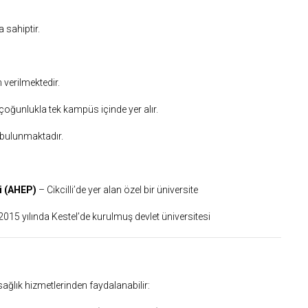
a sahiptir.
 verilmektedir.
i çoğunlukla tek kampüs içinde yer alır.
 bulunmaktadır.
i (AHEP)
– Cikcilli’de yer alan özel bir üniversite
2015 yılında Kestel’de kurulmuş devlet üniversitesi
ağlık hizmetlerinden faydalanabilir: