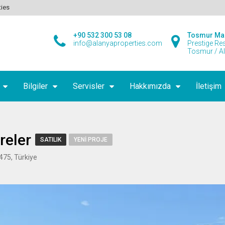
ties
+90 532 300 53 08
Tosmur Ma
info@alanyaproperties.com
Prestige Re
Tosmur / A
Bilgiler
Servisler
Hakkımızda
İletişim
reler
SATILIK
YENI PROJE
475, Türkiye