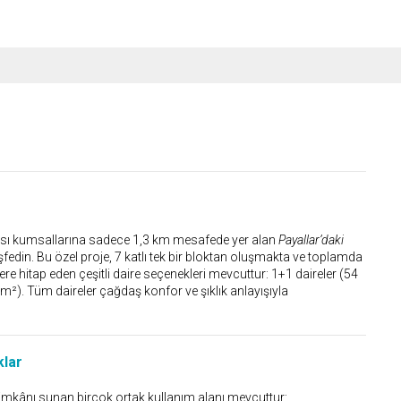
sarısı kumsallarına sadece 1,3 km mesafede yer alan
Payallar’daki
fedin. Bu özel proje, 7 katlı tek bir bloktan oluşmakta ve toplamda
re hitap eden çeşitli daire seçenekleri mevcuttur: 1+1 daireler (54
25 m²). Tüm daireler çağdaş konfor ve şıklık anlayışıyla
klar
mkânı sunan birçok ortak kullanım alanı mevcuttur: