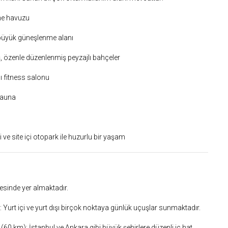
me havuzu
 büyük güneşlenme alanı
ş, özenle düzenlenmiş peyzajlı bahçeler
lı fitness salonu
 sauna
e site içi otopark ile huzurlu bir yaşam
esinde yer almaktadır.
 Yurt içi ve yurt dışı birçok noktaya günlük uçuşlar sunmaktadır.
(60 km): İstanbul ve Ankara gibi büyük şehirlere düzenli iç hat