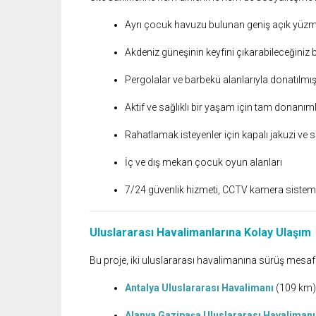
Ayrı çocuk havuzu bulunan geniş açık yüz
Akdeniz güneşinin keyfini çıkarabileceğiniz
Pergolalar ve barbekü alanlarıyla donatılmı
Aktif ve sağlıklı bir yaşam için tam donanım
Rahatlamak isteyenler için kapalı jakuzi ve
İç ve dış mekan çocuk oyun alanları
7/24 güvenlik hizmeti, CCTV kamera sistemi v
Uluslararası Havalimanlarına Kolay Ulaşım
Bu proje, iki uluslararası havalimanına sürüş mesaf
Antalya Uluslararası Havalimanı
(109 km):
Alanya Gazipaşa Uluslararası Havalimanı