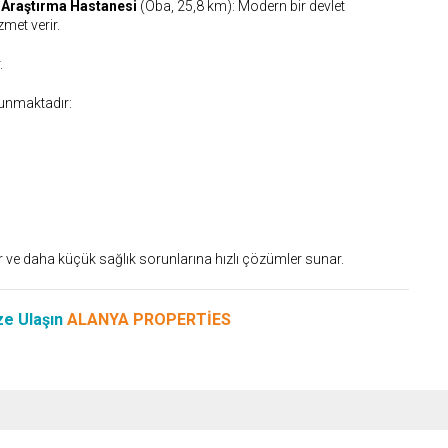
e Araştırma Hastanesi
(Oba, 25,8 km): Modern bir devlet
met verir.
.
lunmaktadır:
r ve daha küçük sağlık sorunlarına hızlı çözümler sunar.
ize Ulaşın
ALANYA PROPERTİES