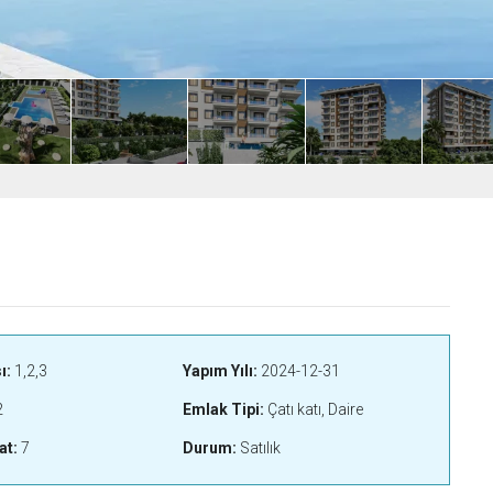
ı:
1,2,3
Yapım Yılı:
2024-12-31
2
Emlak Tipi:
Çatı katı, Daire
at:
7
Durum:
Satılık