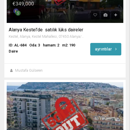
€349,000
Alanya Kestel’de satılık lüks daireler
Kestel, Alanya, Kestel Mahallesi, 07450 Alanya/Antalya, Turkey
ID: AL-684
Oda: 3
hamam: 2
m2: 190
ayrıntılar
Daire
Mustafa Gülseren