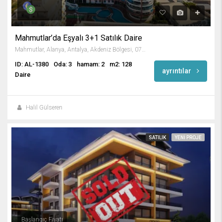
Mahmutlar’da Eşyalı 3+1 Satılık Daire
Mahmutlar, Alanya, Antalya, Akdeniz Bölgesi, 07450, Türkiye
ID: AL-1380
Oda: 3
hamam: 2
m2: 128
ayrıntılar
Daire
Halil Gülseren
SATILIK
YENI PROJE
Başlangıç Fiyatı