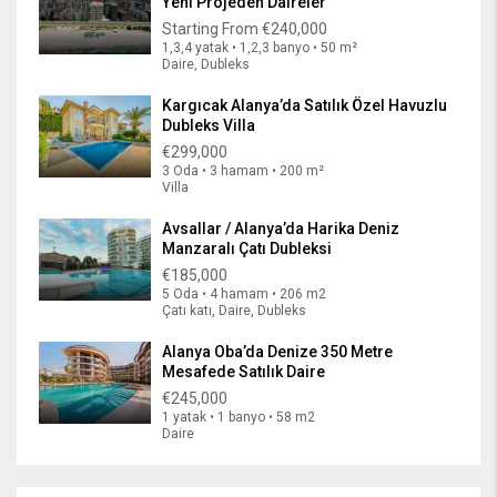
Yeni Projeden Daireler
Starting From
€240,000
1,3,4 yatak • 1,2,3 banyo • 50 m²
Daire, Dubleks
Kargıcak Alanya’da Satılık Özel Havuzlu
Dubleks Villa
€299,000
3 Oda • 3 hamam • 200 m²
Villa
Avsallar / Alanya’da Harika Deniz
Manzaralı Çatı Dubleksi
€185,000
5 Oda • 4 hamam • 206 m2
Çatı katı, Daire, Dubleks
Alanya Oba’da Denize 350 Metre
Mesafede Satılık Daire
€245,000
1 yatak • 1 banyo • 58 m2
Daire