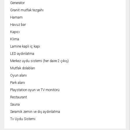
Generator
Granit mutfak tezgahı
Hamam
Havuz bar
Kapıcı
Klima
Lamine kaplı iç kapı
LED aydınlatma
Merkez uydu sistemi (her daire 2 çıkış)
Mutfak dolabları
Oyun alanı
Park alanı
Playstation oyun ve TV monitörü
Restaurant
Sauna
Seramik zemin ve dış aydınlatma
Tv Uydu Sistemi