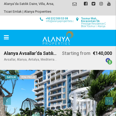
Alanya'da Satılık Daire, Villa, Arsa,
Ticari Emlak | Alanya Properrties
+90 532 300 53 08
Tosmur Mah,
info@alanyaproperties.com
Kocaosman Sk.
Prestige Residence C
Blok Tosmur / Alanya
Alanya Avsallar’da Satılık Lüks Konutlar
Starting from
€140,000
Avsallar, Alanya, Antalya, Mediterranean Region, Turkey
SATILIK
YENI PROJE