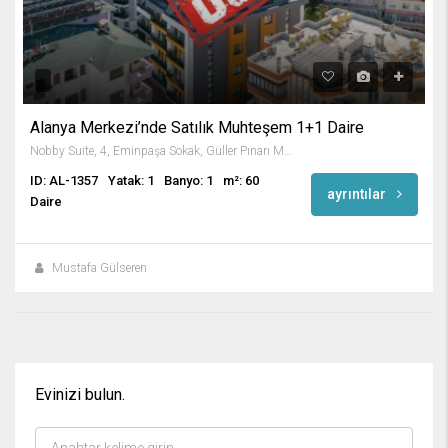
Alanya Merkezi’nde Satılık Muhteşem 1+1 Daire
Nobby Suite, 4, Eminpaşa Sokak, Güller Pınarı Mahallesi, Alanya, Antalya, Akdeniz Bölgesi, 07400, Türkiye
ID: AL-1357
Yatak: 1
Banyo: 1
m²: 60
ayrıntılar
Daire
Mustafa Gülseren
Evinizi bulun.