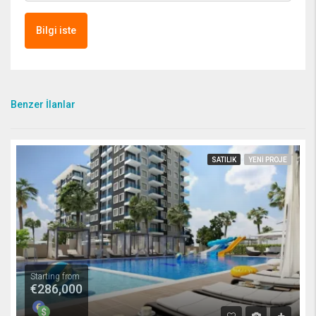
Bilgi iste
Benzer İlanlar
SATILIK
YENI PROJE
Starting from
€286,000