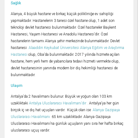
Sağlık
Alanya, 4 büyük hastane ve birkaç küçük polikliniğe ev sahipliği
yapmaktadır. Hastanelerin 3 tanesi özel hastane olup, 1 adet son
teknoloji devlet hastanesi bulunmaktadır. Özel hastaneler Başkent
Hastanesi, Yaşam Hastanesi ve Anadolu Hastanesi’dir. Özel
hastanelerin tamamı Alanya şehir merkezinde bulunmaktadır. Devlet
hastanesi
Alaaddin Keykubat Üniversitesi Alanya Eğitim ve Araştırma
Hastanesi
olup, Oba’da bulunmaktadır. 2017 yılında hizmete açılan
hastane, hem yerli hem de yabancılara tedavi hizmeti vermekte olup,
devlet hastanesinin yanında modern bir diş hekimliği hastanesi de
bulunmaktadır.
Ulaşım
Antalya’da 2 havalimanı bulunur. Büyük ve yoğun olan 103 km
uzaklıktaki
Antalya Uluslararası Havalimanı’dır .
Antalya’ya her gün
birçok iç ve dış hat uçuşları vardır. Küçük olan ise
Alanya Gazipaşa
Uluslararası Havalimanı
65 km uzaklıktadır. Alanya Gazipaşa
Uluslararası Havalimanı’na günlük uçuşların yanı sıra her hafta birkaç
uluslararası uçuş vardır.