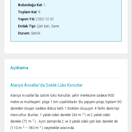
Bulunduğu Kat:
1
Toplam Kat:
9
Yapım Yılı:
2022-12-31
Emlak Tipi:
Çatı katı, Daire
Durum:
Satılık
Açıklama
Alanya Avsallar’da Satılık Lüks Konutlar
Alanya Avsallar’da satılık lüks konutlar, şehir merkezine sadece 900
metre ve muhteşem plaja 1 km uzaklıktadır. Bu yepyeni proje, toplam 90
daireden oluşan sadece dokuz katlı 1 bloktan oluşuyor. 4 farklı daire tipi
2
mevcuttur. Bunlar; 1 yatak odalı daireler (44 m
) ve 2 yatak odalı
2
daireler (72 m
) . Aynı zamanda 2 ve 3 yatak odalı çatı katı daireler de
2
2
(110 m
– 180 m
) seçenekler arasında.