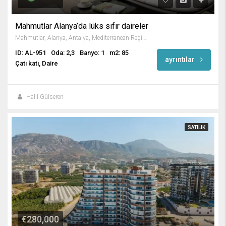
Mahmutlar Alanya’da lüks sıfır daireler
Mahmutlar, Alanya, Antalya, Mediterranean Region, 3263, Turkey
ID: AL-951
Oda: 2,3
Banyo: 1
m2: 85
ayrıntılar
Çatı katı, Daire
Halil Gülseren
SATILIK
€280,000