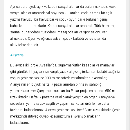
Ayrıca bu projede açık ve kapalı sosyal alanlar da bulunmaktadır. Açık
sosyal alanlar arasında yıl boyunca kullanılabilecek ısıtmalı bir açık
yüzme havuzu, bir havuz bar ve çocuk oyun parkı bulunan geniş
bahçeler bulunmaktadır. Kapalı sosyal alanlar arasında Türk hamamı,
sauna, buhar odası, tuz odası, masaj odaları ve spor salonu yer
almaktadır. Oyun ve eğlence odası, çocuk kulübü ve restoran da
aktivitelere dahildir.
Alışveriş
Bu ayrıcalıklı proje, Avsallar’da, süpermarketler, kasaplar ve manavlar
gibi günlük ihtiyaçlarınızı karşılayacak alışveriş imkanları bulabileceğiniz
yoğun şehir merkezine 900 m mesafede yer almaktadır. Avsallar,
Alanya’nın en büyük haftalık pazarlarından birine ev sahipliği
yapmaktadır. Her Çarşamba kurulan bu Pazar projeden sadece 650 m
uzaklıktadır. Haftalık pazarda yerel olarak yetiştirilen organik meyve ve
sebzelerin yanı sıra çok çeşitli ev yapımı şarküteri ürünleri ve daha
fazlasını bulacaksınız. Alanya şehir merkezi ise 23 km uzaklıktadır. Şehir
merkezinde ihtiyaç duyabileceğiniz tüm alışveriş olanaklarını
bulacaksınız.