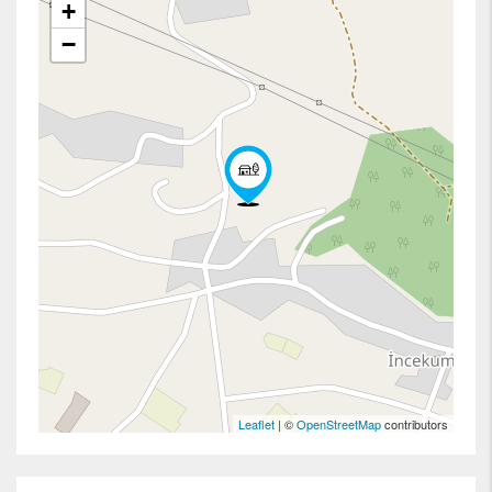
+
−
Leaflet
| ©
OpenStreetMap
contributors