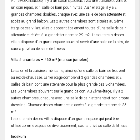
Au rez-de-chaussée, il y a un salon spacieux avec une cuisine ouverte et
un coin repas, et 1 salle de bain pour invités. Au 1er étage, il y a 2
grandes chambres doubles, chaque avec une salle de bain attenante et
accès au grand balcon. Les 2 autres chambres sont situées au 2ème
étage de ces villas, elles disposent également toutes d’une salle de bain
attenante et réliées à la grande terrasse de 29 m2. Le souterrain de ces
villas dispose d’un grand espace pouvant servir d’une salle de loisirs, de
sauna privé ou de salle de fitness.
Villa 5 chambres – 460 m² (maison jumelée)
Le salon et la cuisine américaine, ainsi qu’une salle de bain se trouvent
au rez-de-chaussée. Le 1er étage comprend 3 grandes chambres et 2
salles de bain dont une attenante pour la plus grande des 3 chambres.
Les 3 chambres s’ouvrent sur le grand balcon. Au 2ème étage, il y a 2
autres chambres, chacune avec une salle de bain attenante et son propre
dressing. Chacune de ces chambres a accès à la grande terrasse de 35
m².
Le souterrain de ces villas dispose d’un grand espace qui peut être
utilisé comme espace de divertissement, sauna privé ou salle de fitness.
Incekum