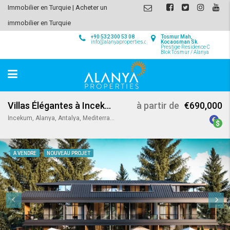
Immobilier en Turquie | Acheter un
immobilier en Turquie
+90 532 300 53 08
Tosmur Mah,
info@alanyaproperties.com
Kocaosman Sk.
Prestige Residence C
Blok Tosmur / Alanya
Villas Élégantes à Incekum / Alanya
à partir de
€690,000
İncekum, Alanya, Antalya, Mediterranean Region, Turkey
A VENDRE
NOUVEAU PROJET