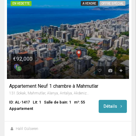
EN VEDETTE
A VENDRE
OFFRE SPÉCIAL
€92,000
Appartement Neuf 1 chambre à Mahmutlar
131.Sokak, Mahmutlar, Alanya, Antalya, Akdeniz Bölgesi, 07450, Türkiye
ID: AL-1417
Lit: 1
Salle de bain: 1
m²: 55
Détails
Appartement
Halil Gülseren