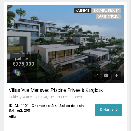
A VENDRE
NOUVEAU PROJET
OFFRE SPÉCIAL
à partir de
€775,000
Villas Vue Mer avec Piscine Privée à Kargicak
Goldcity, Alanya, Antalya, Mediterranean Region, Turkey
ID: AL-1121
Chambres: 3,4
Salles de bain:
Détails
3,4
m2: 200
Villa