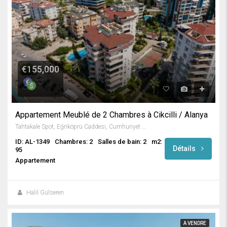
€155,000
Appartement Meublé de 2 Chambres à Cikcilli / Alanya
Tahtakale Spot, Eğriköprü Caddesi, Cumhuriyet Mahallesi, Alanya, Antalya, Akdeniz Bölgesi, 07469, Türkiye
ID: AL-1349
Chambres: 2
Salles de bain: 2
m2:
Détails
95
Appartement
Halil Gülseren
A VENDRE