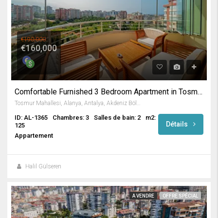
€190,000
€160,000
Comfortable Furnished 3 Bedroom Apartment in Tosmur / Alanya
Tosmur Mahallesi, Alanya, Antalya, Akdeniz Bölgesi, Türkiye
ID: AL-1365
Chambres: 3
Salles de bain: 2
m2:
Détails
125
Appartement
Halil Gülseren
A VENDRE
OFFRE SPÉCIAL