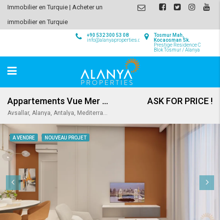
Immobilier en Turquie | Acheter un
immobilier en Turquie
+90 532 300 53 08
Tosmur Mah,
info@alanyaproperties.com
Kocaosman Sk.
Prestige Residence C
Blok Tosmur / Alanya
Appartements Vue Mer et Montagnes à Avsallar
ASK FOR PRICE !
Avsallar, Alanya, Antalya, Mediterranean Region, Turkey
A VENDRE
NOUVEAU PROJET