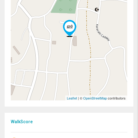
Leaflet
| ©
OpenStreetMap
contributors
WalkScore