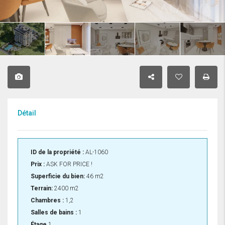
Détail
ID de la propriété :
AL-1060
Prix :
ASK FOR PRICE !
Superficie du bien:
46 m2
Terrain:
2400 m2
Chambres :
1,2
Salles de bains :
1
Étage
1