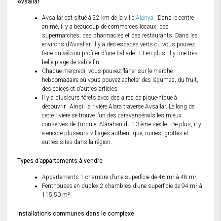
Avsallar
Avsallar est situé à 22 km de la ville
Alanya
. Dans le centre
animé, il y a beaucoup de commerces locaux, des
supermarchés, des pharmacies et des restaurants. Dans les
environs d’Avsallar, il y a des espaces verts où vous pouvez
faire du vélo ou profiter d’une ballade. Et en plus, il y une très
belle plage de sable fin.
Chaque mercredi, vous pouvez flâner sur le marché
hebdomadaire où vous pouvez acheter des légumes, du fruit,
des épices et d’autres articles.
Il y a plusieurs fôrets avec des aires de pique-nique à
découvrir. Ainsi, la rivière Alara traverse Avsallar. Le long de
cette rivière se trouve l’un des caravansérails les mieux
conservés de Turquie, Alarahan du 13 ème siècle. De plus, il y
a encore plusieurs villages authentique, ruines, grottes et
autres sites dans la région.
Types d’appartements à vendre
Appartements 1 chambre d’une superficie de 46 m² à 48 m²
Penthouses en duplex 2 chambres d’une superficie de 94 m² à
115,50 m²
Installations communes dans le complexe