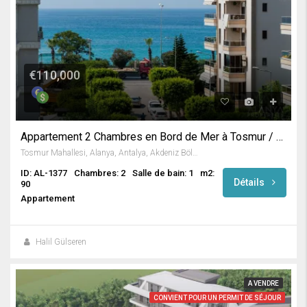
€110,000
Appartement 2 Chambres en Bord de Mer à Tosmur / Alanya
Tosmur Mahallesi, Alanya, Antalya, Akdeniz Bölgesi, Türkiye
ID: AL-1377
Chambres: 2
Salle de bain: 1
m2:
Détails
90
Appartement
Halil Gülseren
A VENDRE
CONVIENT POUR UN PERMIT DE SÉJOUR