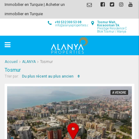
Immobilier en Turquie | Acheter un
immobilier en Turquie
+90 532 300 53 08
Tosmur Mah,
info@alanyaproperties.com
Kocaosman Sk.
Prestige Residence C
Blok Tosmur / Alanya
Accueil
ALANYA
Tosmur
Tosmur
Du plus récent au plus ancien
Trier par:
A VENDRE