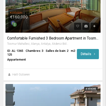
€190,000
€160,000
Comfortable Furnished 3 Bedroom Apartment in Tosmur / Alanya
Tosmur Mahallesi, Alanya, Antalya, Akdeniz Bölgesi, Türkiye
ID: AL-1365
Chambres: 3
Salles de bain: 2
m2:
Détails
125
Appartement
Halil Gülseren
A VENDRE