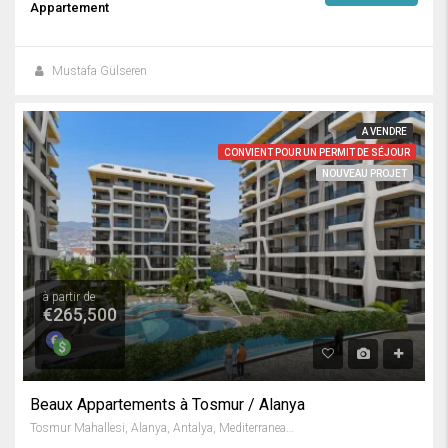
Appartement
Mustafa Gülseren
A VENDRE
CONVIENT POUR UN PERMIT DE SÉJOUR
NOUVEAU PROJET
à partir de
€265,500
Beaux Appartements à Tosmur / Alanya
Tosmur Mahallesi, Alanya, Antalya, Mediterranean Region, 07425, Turkey