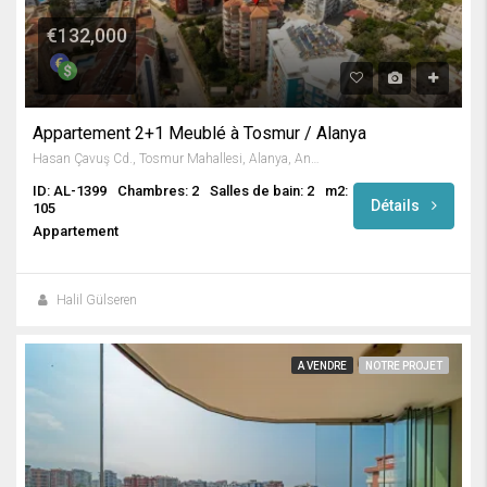
€132,000
Appartement 2+1 Meublé à Tosmur / Alanya
Hasan Çavuş Cd., Tosmur Mahallesi, Alanya, Antalya, Akdeniz Bölgesi, 07460, Türkiye
ID: AL-1399
Chambres: 2
Salles de bain: 2
m2:
Détails
105
Appartement
Halil Gülseren
A VENDRE
NOTRE PROJET