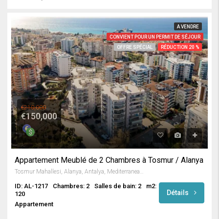
A VENDRE
CONVIENT POUR UN PERMIT DE SÉJOUR
OFFRE SPÉCIAL
RÉDUCTION 20 %
€210,000
€150,000
Appartement Meublé de 2 Chambres à Tosmur / Alanya
Tosmur Mahallesi, Alanya, Antalya, Mediterranean Region, 07425, Turkey
ID: AL-1217
Chambres: 2
Salles de bain: 2
m2:
Détails
120
Appartement