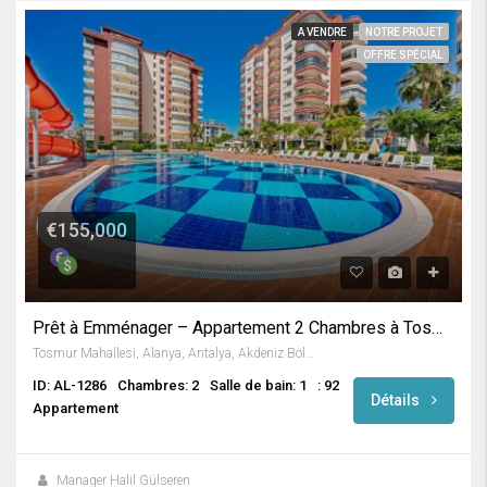
A VENDRE
NOTRE PROJET
OFFRE SPÉCIAL
€155,000
Prêt à Emménager – Appartement 2 Chambres à Tosmur / Alanya
Tosmur Mahallesi, Alanya, Antalya, Akdeniz Bölgesi, Türkiye
ID: AL-1286
Chambres: 2
Salle de bain: 1
: 92
Détails
Appartement
Manager Halil Gülseren