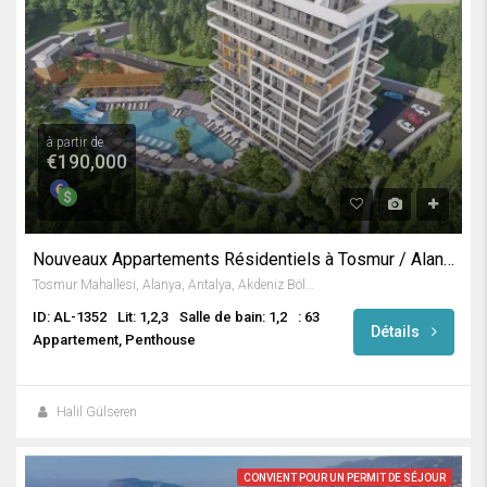
à partir de
€190,000
Nouveaux Appartements Résidentiels à Tosmur / Alanya
Tosmur Mahallesi, Alanya, Antalya, Akdeniz Bölgesi, Türkiye
ID: AL-1352
Lit: 1,2,3
Salle de bain: 1,2
: 63
Détails
Appartement, Penthouse
Halil Gülseren
CONVIENT POUR UN PERMIT DE SÉJOUR