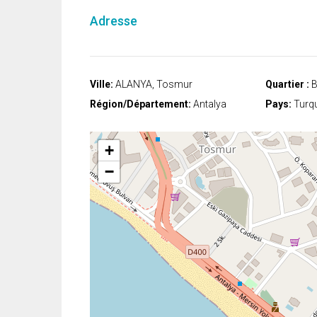
Adresse
Ville:
ALANYA, Tosmur
Quartier :
B
Région/Département:
Antalya
Pays:
Turqu
+
−