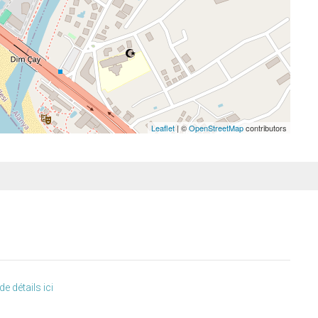
Leaflet
| ©
OpenStreetMap
contributors
de détails ici