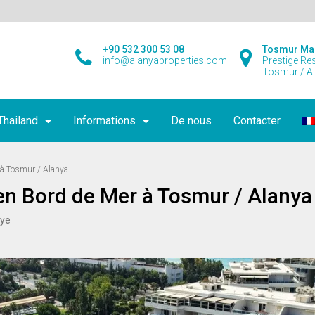
+90 532 300 53 08
Tosmur Ma
info@alanyaproperties.com
Prestige Re
Tosmur / A
Thailand
Informations
De nous
Contacter
à Tosmur / Alanya
n Bord de Mer à Tosmur / Alanya
iye