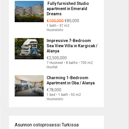
Fully furnished Studio
apartment in Emerald
Dreams
€100,000
€80,000
1 bath • 37 m2
Huoneisto
Impressive 7-Bedroom
Sea View Villa in Kargicak /
Alanya
€2,500,000
7 Huoneet • 8 baths • 700 m2
Huvilat
Charming 1-Bedroom
Apartment in Oba / Alanya
€78,000
1 bed • 1 bath • 55 m2
Huoneisto
Asunnon ostoprosessi Turkissa