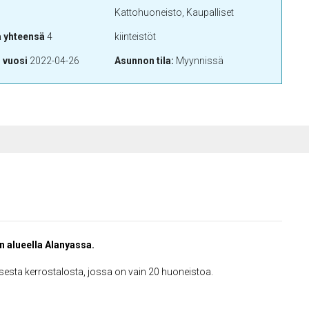
Kattohuoneisto, Kaupalliset
a yhteensä
4
kiinteistöt
 vuosi
2022-04-26
Asunnon tila:
Myynnissä
n alueella Alanyassa.
sesta kerrostalosta, jossa on vain 20 huoneistoa.