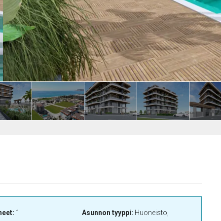
neet:
1
Asunnon tyyppi:
Huoneisto,