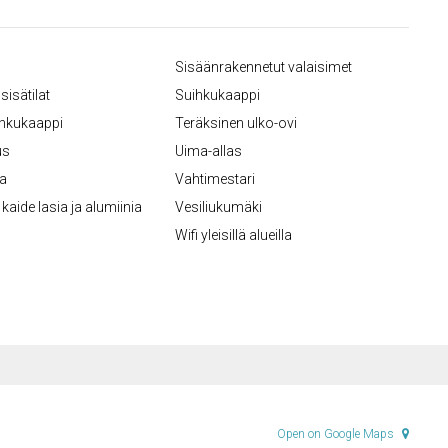
Sisäänrakennetut valaisimet
sisätilat
Suihkukaappi
ihkukaappi
Teräksinen ulko-ovi
us
Uima-allas
ka
Vahtimestari
kaide lasia ja alumiinia
Vesiliukumäki
Wifi yleisillä alueilla
Open on Google Maps