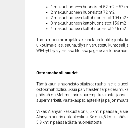
1 makuuhuoneen huoneistot 52 m2 – 57 
2 makuuhuoneen huoneistot 72 m2
2 makuuhuoneen kattohuoneistot 104 m2 
3 makuuhuoneen kattohuoneistot 156 m2
4 makuuhuoneen kattohuoneistot 246 m2
Tämä moderni projekti rakennetaan tontille, jonka k
ulkouima-allas, sauna, täysin varustettu kuntosali j
WIFI -yhteys yleisissä tiloissa ja generaattorivara
Ostosmahdollisuudet
Tämä kaunis huoneisto sijaitsee rauhallisella aluee
ostosmahdollisuuksia päivittäisten tarpeidesi muk
päässä on Mahmutlarin suurempi keskusta, jossa o
supermarketit, vaatekaupat, apteekit ja paljon muuta
Vilkas Alanyan keskusta on 6,5 km: n päässä, ja sie
Alanyan suurin ostoskeskus. Se on 4,5 km: n päässä
3,9 km: n päässä tästä huoneistosta.