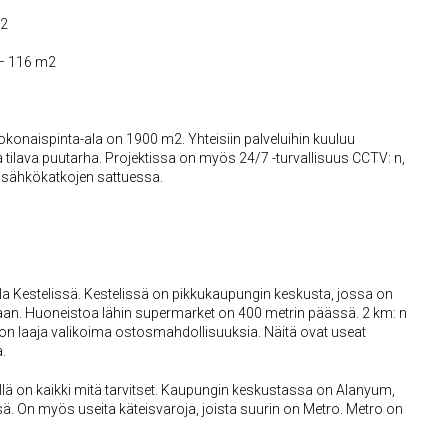
m2
– 116 m2
okonaispinta-ala on 1900 m2. Yhteisiin palveluihin kuuluu
a tilava puutarha. Projektissa on myös 24/7 -turvallisuus CCTV: n,
us sähkökatkojen sattuessa.
lla Kestelissä. Kestelissä on pikkukaupungin keskusta, jossa on
aan. Huoneistoa lähin supermarket on 400 metrin päässä. 2 km: n
n laaja valikoima ostosmahdollisuuksia. Näitä ovat useat
.
llä on kaikki mitä tarvitset. Kaupungin keskustassa on Alanyum,
. On myös useita käteisvaroja, joista suurin on Metro. Metro on