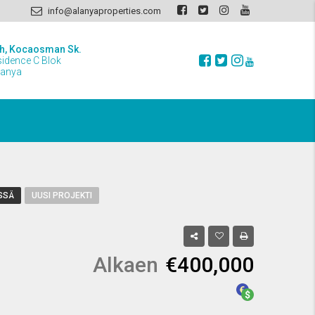
info@alanyaproperties.com
h, Kocaosman Sk.
sidence C Blok
lanya
SSÄ
UUSI PROJEKTI
Alkaen
€400,000