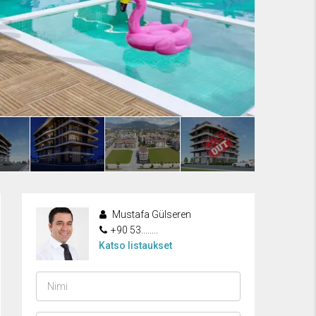
Mustafa Gülseren
+90 53........
Katso listaukset