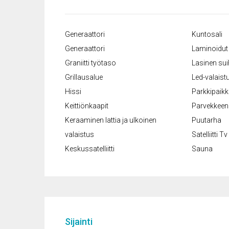
Generaattori
Kuntosali
Generaattori
Laminoidut 
Graniitti työtaso
Lasinen su
Grillausalue
Led-valaist
Hissi
Parkkipaik
Keittiönkaapit
Parvekkeen 
Keraaminen lattia ja ulkoinen
Puutarha
valaistus
Satelliitti Tv
Keskussatelliitti
Sauna
Sijainti