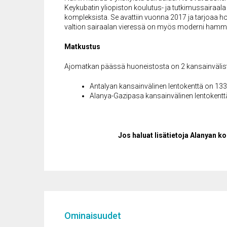
Keykubatin yliopiston koulutus- ja tutkimussairaa
kompleksista. Se avattiin vuonna 2017 ja tarjoaa hoit
valtion sairaalan vieressä on myös moderni hammas
Matkustus
Ajomatkan päässä huoneistosta on 2 kansainvälist
Antalyan kansainvälinen lentokenttä on 13
Alanya-Gazipasa kansainvälinen lentokentt
Jos haluat lisätietoja Alanyan ko
Ominaisuudet