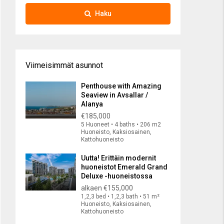
Haku
Viimeisimmät asunnot
Penthouse with Amazing
Seaview in Avsallar /
Alanya
€185,000
5 Huoneet • 4 baths • 206 m2
Huoneisto, Kaksiosainen,
Kattohuoneisto
Uutta! Erittäin modernit
huoneistot Emerald Grand
Deluxe -huoneistossa
alkaen
€155,000
1,2,3 bed • 1,2,3 bath • 51 m²
Huoneisto, Kaksiosainen,
Kattohuoneisto