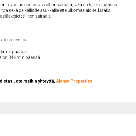
la on myös huipputason valtionsairaala, joka on 6,5 km päässä
oa sekä paikallisille asukkaille että ulkomaalaisille. Lisäksi
lääketieteellinen sairaala.
ä lentokenttää.
3 km: n päässä.
ä on 34 km: n päässä.
distasi, ota meihin yhteyttä,
Alanya Properties