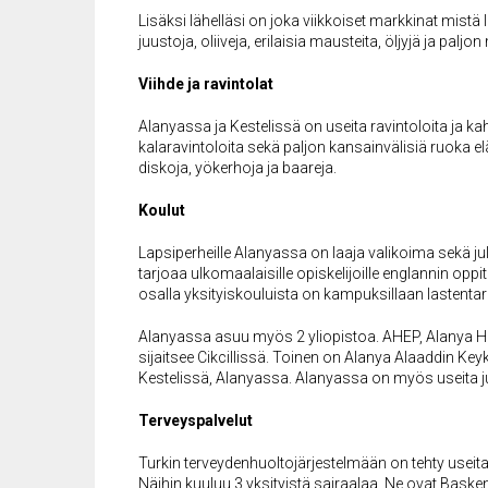
Lisäksi lähelläsi on joka viikkoiset markkinat mistä 
juustoja, oliiveja, erilaisia mausteita, öljyjä ja paljo
Viihde ja ravintolat
Alanyassa ja Kestelissä on useita ravintoloita ja kahvi
kalaravintoloita sekä paljon kansainvälisiä ruoka
diskoja, yökerhoja ja baareja.
Koulut
Lapsiperheille Alanyassa on laaja valikoima sekä jul
tarjoaa ulkomaalaisille opiskelijoille englannin opp
osalla yksityiskouluista on kampuksillaan lastentarha
Alanyassa asuu myös 2 yliopistoa. AHEP, Alanya Ham
sijaitsee Cikcillissä. Toinen on Alanya Alaaddin Key
Kestelissä, Alanyassa. Alanyassa on myös useita julk
Terveyspalvelut
Turkin terveydenhuoltojärjestelmään on tehty useit
Näihin kuuluu 3 yksityistä sairaalaa. Ne ovat Baske