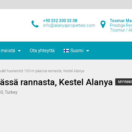
+90 532 300 53 08
Tosmur Ma
info@alanyaproperties.com
Prestige Re
Tosmur / A
 meistä
Ota yhteyttä
Suomi
udet huoneistot 150 m päässä rannasta, Kestel Alanya
ässä rannasta, Kestel Alanya
MYYNNI
60, Turkey