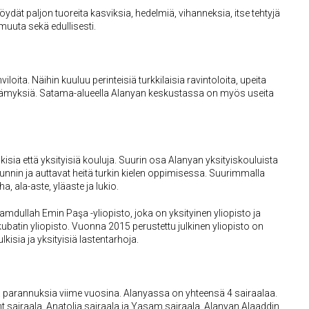
löydät paljon tuoreita kasviksia, hedelmiä, vihanneksia, itse tehtyjä
n muuta sekä edullisesti.
loita. Näihin kuuluu perinteisiä turkkilaisia ​​ravintoloita, upeita
 elämyksiä. Satama-alueella Alanyan keskustassa on myös useita
kisia että yksityisiä kouluja. Suurin osa Alanyan yksityiskouluista
itunnin ja auttavat heitä turkin kielen oppimisessa. Suurimmalla
, ala-aste, yläaste ja lukio.
dullah Emin Paşa -yliopisto, joka on yksityinen yliopisto ja
kubatin yliopisto. Vuonna 2015 perustettu julkinen yliopisto on
isia ja yksityisiä lastentarhoja.
a parannuksia viime vuosina. Alanyassa on yhteensä 4 sairaalaa.
nt sairaala, Anatolia sairaala ja Yasam sairaala. Alanyan Alaaddin