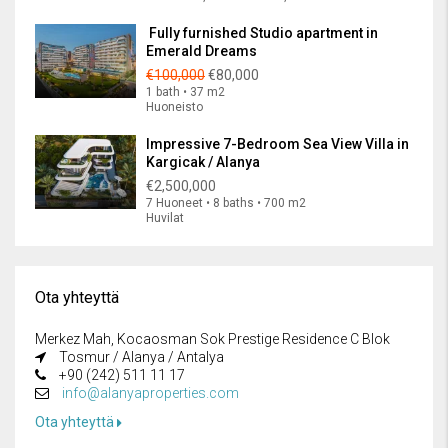
Fully furnished Studio apartment in
Emerald Dreams
€100,000
€80,000
1 bath • 37 m2
Huoneisto
Impressive 7-Bedroom Sea View Villa in
Kargicak / Alanya
€2,500,000
7 Huoneet • 8 baths • 700 m2
Huvilat
Ota yhteyttä
Merkez Mah, Kocaosman Sok Prestige Residence C Blok
Tosmur / Alanya / Antalya
+90 (242) 511 11 17
info@alanyaproperties.com
Ota yhteyttä