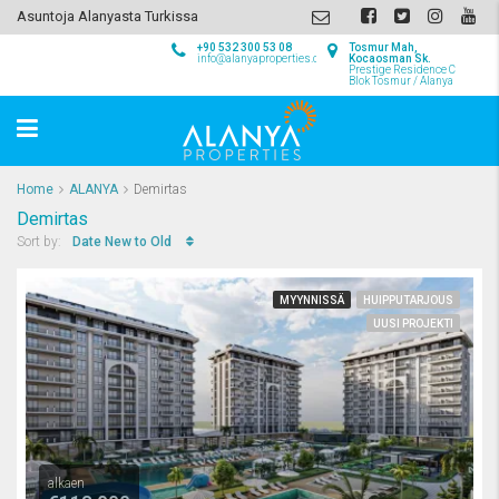
Asuntoja Alanyasta Turkissa
+90 532 300 53 08
Tosmur Mah,
info@alanyaproperties.com
Kocaosman Sk.
Prestige Residence C
Blok Tosmur / Alanya
Home
ALANYA
Demirtas
Demirtas
Date New to Old
Sort by:
MYYNNISSÄ
HUIPPUTARJOUS
UUSI PROJEKTI
alkaen