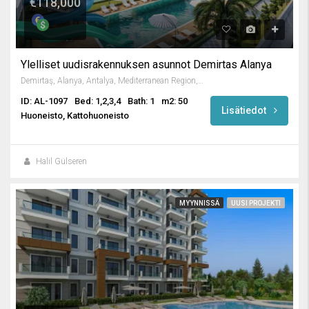
€118,000
Ylelliset uudisrakennuksen asunnot Demirtas Alanya
Demirtaş, Alanya, Antalya, Mediterranean Region, Turkey
ID: AL-1097
Bed: 1,2,3,4
Bath: 1
m2: 50
Lisätiedot
Huoneisto, Kattohuoneisto
Halil Gülseren
MYYNNISSÄ
UUSI PROJEKTI