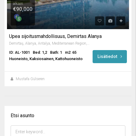
alkaen
€90,000
Upea sijoitusmahdollisuus, Demirtas Alanya
Demirtaş, Alanya, Antalya, Mediterranean Region, Turkey
ID: AL-1001
Bed: 1,2
Bath: 1
m2: 65
Lisätiedot
Huoneisto, Kaksiosainen, Kattohuoneisto
Mustafa Gülseren
Etsi asunto