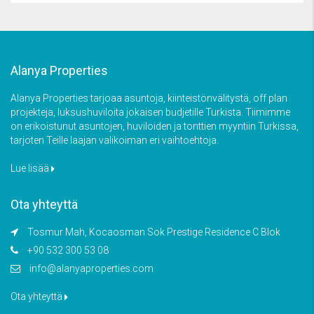
Alanya Properties
Alanya Properties tarjoaa asuntoja, kiinteistönvälitystä, off plan
projekteja, luksushuviloita jokaisen budjetille Turkista. Tiimimme
on erikoistunut asuntojen, huviloiden ja tonttien myyntiin Turkissa,
tarjoten Teille laajan valikoiman eri vaihtoehtoja.
Lue lisää
Ota yhteyttä
Tosmur Mah, Kocaosman Sok Prestige Residence C Blok
+90 532 300 53 08
info@alanyaproperties.com
Ota yhteyttä