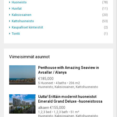
Huoneisto
(78)
Huvilat
(11)
Kaksiosainen
(20)
Kattohuoneisto
(53)
Kaupalliset kiinteistöt
(2)
Tontti
(1)
Viimeisimmät asunnot
Penthouse with Amazing Seaview in
Avsallar / Alanya
€185,000
5 Huoneet • 4 baths • 206 m2
Huoneisto, Kaksiosainen, Kattohuoneisto
Uutta! Erittäin modernit huoneistot
Emerald Grand Deluxe -huoneistossa
alkaen
€155,000
1,2,3 bed • 1,2,3 bath • 51 m²
Huoneisto, Kaksiosainen, Kattohuoneisto