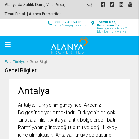
Alanya'da Satılık Daire, Villa, Arsa,
Ticari Emlak | Alanya Properrties
+90 532 300 53 08
Tosmur Mah,
info@alanyaproperties.com
Kocaosman Sk.
Prestige Residence C
Blok Tosmur / Alanya
Ev
Türkiye
Genel Bilgiler
Genel Bilgiler
Antalya
Antalya, Türkiye‘nin güneyinde, Akdeniz
Bölgesi’nde yer almaktadır. Türkiye’nin en çok
turist alan ilidir. Antalya, antik bölgelerden batı
Pamfilya’nın güneydoğu ucunu ve doğu Likya’yı
içine almaktadır. Antalya Türkiye’de bugüne