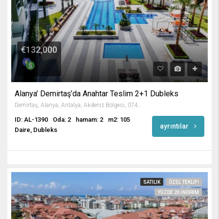
€132,000
Alanya’ Demirtaş’da Anahtar Teslim 2+1 Dubleks
Demirtaş, Alanya, Antalya, Akdeniz Bölgesi, 07430, Türkiye
ID: AL-1390
Oda: 2
hamam: 2
m2: 105
ayrıntılar
Daire, Dubleks
SATILIK
ÖZEL TEKLIF!
YÜZDE 20 INDIRIM