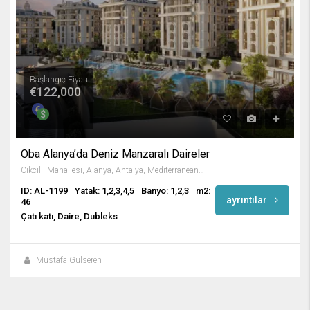
Başlangıç Fiyatı
€122,000
Oba Alanya’da Deniz Manzaralı Daireler
Cikcilli Mahallesi, Alanya, Antalya, Mediterranean Region, Turkey
ID: AL-1199
Yatak: 1,2,3,4,5
Banyo: 1,2,3
m2:
ayrıntılar
46
Çatı katı, Daire, Dubleks
Mustafa Gülseren