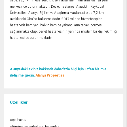
sadece 2,1 km mesafededir. Özel hastanelerin tamamı Alanya şehir
merkezinde bulunmaktadır. Devlet hastanesi Alaaddin Keykubat
Üniversitesi Alanya Eğitim ve Araştırma Hastanesi olup 7,2 km
uzaklıktaki Oba’da bulunmaktadır. 2017 yılında hizmete açılan
hastanede hem yerli halkın hem de yabancıların tedavi görmesi
sağlanmakta olup, devlet hastanesinin yanında modern bir diş hekimliği
hastanesi de bulunmaktadır.
Alanya’daki eviniz hakkında daha fazla bilgi için lütfen bizimle
iletişime geçin,
Alanya Properties
Özellikler
Açık havuz