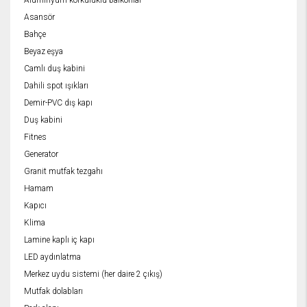
Alüminyum korkuluklu balkonlar
Asansör
Bahçe
Beyaz eşya
Camlı duş kabini
Dahili spot ışıkları
Demir-PVC dış kapı
Duş kabini
Fitnes
Generator
Granit mutfak tezgahı
Hamam
Kapıcı
Klima
Lamine kaplı iç kapı
LED aydınlatma
Merkez uydu sistemi (her daire 2 çıkış)
Mutfak dolabları