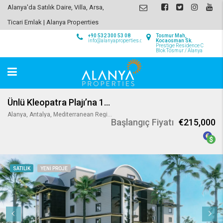
Alanya'da Satılık Daire, Villa, Arsa,
Ticari Emlak | Alanya Properrties
+90 532 300 53 08
Tosmur Mah,
info@alanyaproperties.com
Kocaosman Sk.
Prestige Residence C
Blok Tosmur / Alanya
Ünlü Kleopatra Plajı’na 150 m Mesafede Lüks Daireler
Alanya, Antalya, Mediterranean Region, 74000, Turkey
Başlangıç Fiyatı
€215,000
SATILIK
YENI PROJE