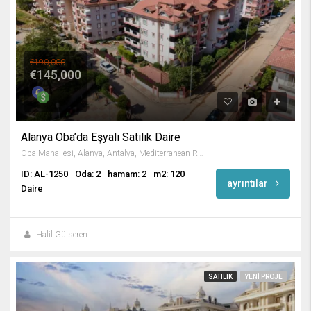
€190,000
€145,000
Alanya Oba’da Eşyalı Satılık Daire
Oba Mahallesi, Alanya, Antalya, Mediterranean Region, 07469, Turkey
ID: AL-1250
Oda: 2
hamam: 2
m2: 120
ayrıntılar
Daire
Halil Gülseren
SATILIK
YENI PROJE