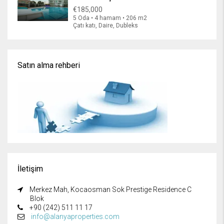
€185,000
5 Oda • 4 hamam • 206 m2
Çatı katı, Daire, Dubleks
Satın alma rehberi
İletişim
Merkez Mah, Kocaosman Sok Prestige Residence C
Blok
+90 (242) 511 11 17
info@alanyaproperties.com