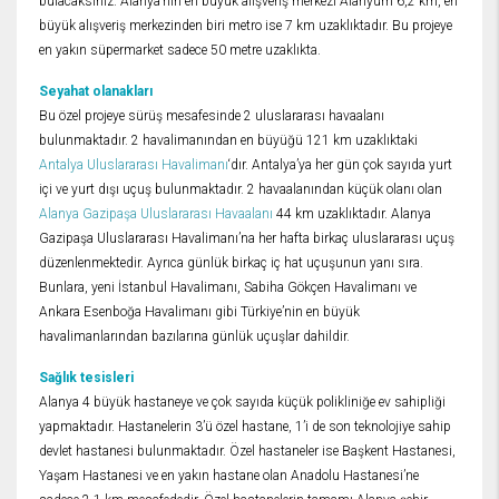
bulacaksınız. Alanya’nın en büyük alışveriş merkezi Alanyum 6,2 km, en
büyük alışveriş merkezinden biri metro ise 7 km uzaklıktadır. Bu projeye
en yakın süpermarket sadece 50 metre uzaklıkta.
Seyahat olanakları
Bu özel projeye sürüş mesafesinde 2 uluslararası havaalanı
bulunmaktadır. 2 havalimanından en büyüğü 121 km uzaklıktaki
Antalya Uluslararası Havalimanı
‘dır. Antalya’ya her gün çok sayıda yurt
içi ve yurt dışı uçuş bulunmaktadır. 2 havaalanından küçük olanı olan
Alanya Gazipaşa Uluslararası Havaalanı
44 km uzaklıktadır. Alanya
Gazipaşa Uluslararası Havalimanı’na her hafta birkaç uluslararası uçuş
düzenlenmektedir. Ayrıca günlük birkaç iç hat uçuşunun yanı sıra.
Bunlara, yeni İstanbul Havalimanı, Sabiha Gökçen Havalimanı ve
Ankara Esenboğa Havalimanı gibi Türkiye’nin en büyük
havalimanlarından bazılarına günlük uçuşlar dahildir.
Sağlık tesisleri
Alanya 4 büyük hastaneye ve çok sayıda küçük polikliniğe ev sahipliği
yapmaktadır. Hastanelerin 3’ü özel hastane, 1’i de son teknolojiye sahip
devlet hastanesi bulunmaktadır. Özel hastaneler ise Başkent Hastanesi,
Yaşam Hastanesi ve en yakın hastane olan Anadolu Hastanesi’ne