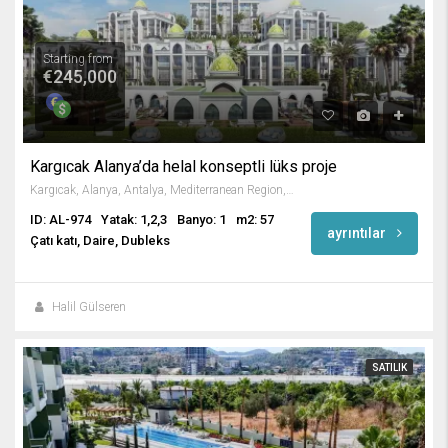
Starting from
€245,000
Kargıcak Alanya’da helal konseptli lüks proje
Kargıcak, Alanya, Antalya, Mediterranean Region, 07440, Turkey
ID: AL-974
Yatak: 1,2,3
Banyo: 1
m2: 57
ayrıntılar
Çatı katı, Daire, Dubleks
Halil Gülseren
SATILIK