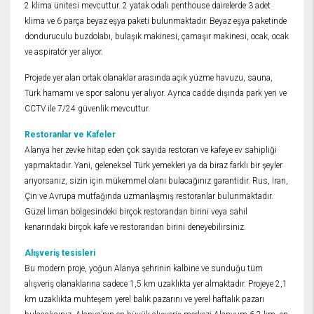
2 klima ünitesi mevcuttur. 2 yatak odalı penthouse dairelerde 3 adet
klima ve 6 parça beyaz eşya paketi bulunmaktadır. Beyaz eşya paketinde
donduruculu buzdolabı, bulaşık makinesi, çamaşır makinesi, ocak, ocak
ve aspiratör yer alıyor.
Projede yer alan ortak olanaklar arasında açık yüzme havuzu, sauna,
Türk hamamı ve spor salonu yer alıyor. Ayrıca cadde dışında park yeri ve
CCTV ile 7/24 güvenlik mevcuttur.
Restoranlar ve Kafeler
Alanya her zevke hitap eden çok sayıda restoran ve kafeye ev sahipliği
yapmaktadır. Yani, geleneksel Türk yemekleri ya da biraz farklı bir şeyler
arıyorsanız, sizin için mükemmel olanı bulacağınız garantidir. Rus, İran,
Çin ve Avrupa mutfağında uzmanlaşmış restoranlar bulunmaktadır.
Güzel liman bölgesindeki birçok restorandan birini veya sahil
kenarındaki birçok kafe ve restorandan birini deneyebilirsiniz.
Alışveriş tesisleri
Bu modern proje, yoğun Alanya şehrinin kalbine ve sunduğu tüm
alışveriş olanaklarına sadece 1,5 km uzaklıkta yer almaktadır. Projeye 2,1
km uzaklıkta muhteşem yerel balık pazarını ve yerel haftalık pazarı