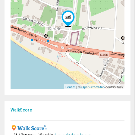
Leaflet
| ©
OpenStreetMap
contributors
WalkScore
58 / Somewhat Walkable
daha fazla detay burada