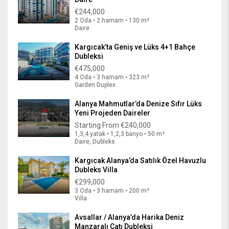
€244,000
2 Oda • 2 hamam • 130 m²
Daire
Kargıcak’ta Geniş ve Lüks 4+1 Bahçe
Dubleksi
€475,000
4 Oda • 3 hamam • 323 m²
Garden Duplex
Alanya Mahmutlar’da Denize Sıfır Lüks
Yeni Projeden Daireler
Starting From
€240,000
1,3,4 yatak • 1,2,3 banyo • 50 m²
Daire, Dubleks
Kargıcak Alanya’da Satılık Özel Havuzlu
Dubleks Villa
€299,000
3 Oda • 3 hamam • 200 m²
Villa
Avsallar / Alanya’da Harika Deniz
Manzaralı Çatı Dubleksi