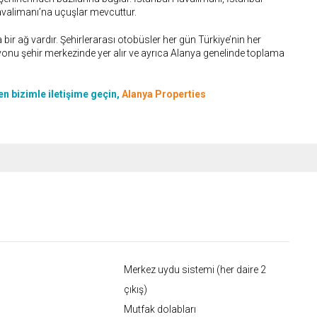
alimanı’na uçuşlar mevcuttur.
bir ağ vardır. Şehirlerarası otobüsler her gün Türkiye’nin her
yonu şehir merkezinde yer alır ve ayrıca Alanya genelinde toplama
tfen bizimle iletişime geçin,
Alanya Properties
Merkez uydu sistemi (her daire 2
çıkış)
Mutfak dolabları