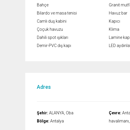
Bahçe
Granit mutf
Bilardo ve masa tenisi
Havuz bar
Camlı duş kabini
Kapıcı
Çoçuk havuzu
Klima
Dahili spot ışıkları
Lamine kaplı
Demir-PVC dış kapı
LED aydınl
Adres
Şehir:
ALANYA, Oba
Çevre:
Anta
Bölge:
Antalya
havalimanı, 