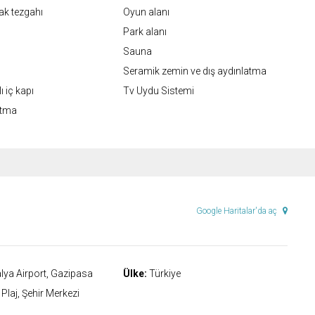
ak tezgahı
Oyun alanı
Park alanı
Sauna
Seramik zemin ve dış aydınlatma
 iç kapı
Tv Uydu Sistemi
atma
Google Haritalar'da aç
lya Airport, Gazipasa
Ülke:
Türkiye
Plaj, Şehir Merkezi