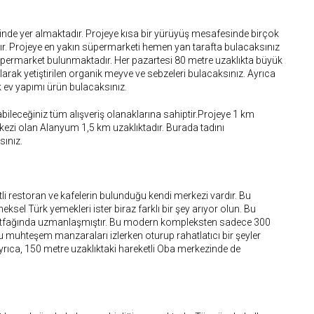
sinde yer almaktadır. Projeye kısa bir yürüyüş mesafesinde birçok
. Projeye en yakın süpermarketi hemen yan tarafta bulacaksınız
permarket bulunmaktadır. Her pazartesi 80 metre uzaklıkta büyük
olarak yetiştirilen organik meyve ve sebzeleri bulacaksınız. Ayrıca
çok ev yapımı ürün bulacaksınız.
bileceğiniz tüm alışveriş olanaklarına sahiptir.Projeye 1 km
kezi olan Alanyum 1,5 km uzaklıktadır. Burada tadını
sınız.
itli restoran ve kafelerin bulunduğu kendi merkezi vardır. Bu
neksel Türk yemekleri ister biraz farklı bir şey arıyor olun. Bu
mutfağında uzmanlaşmıştır. Bu modern kompleksten sadece 300
 muhteşem manzaraları izlerken oturup rahatlatıcı bir şeyler
Ayrıca, 150 metre uzaklıktaki hareketli Oba merkezinde de