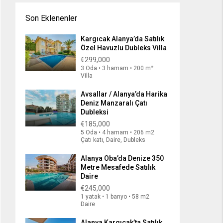
Son Eklenenler
Kargıcak Alanya’da Satılık
Özel Havuzlu Dubleks Villa
€299,000
3 Oda • 3 hamam • 200 m²
Villa
Avsallar / Alanya’da Harika
Deniz Manzaralı Çatı
Dubleksi
€185,000
5 Oda • 4 hamam • 206 m2
Çatı katı, Daire, Dubleks
Alanya Oba’da Denize 350
Metre Mesafede Satılık
Daire
€245,000
1 yatak • 1 banyo • 58 m2
Daire
Alanya Kargıcak’ta Satılık