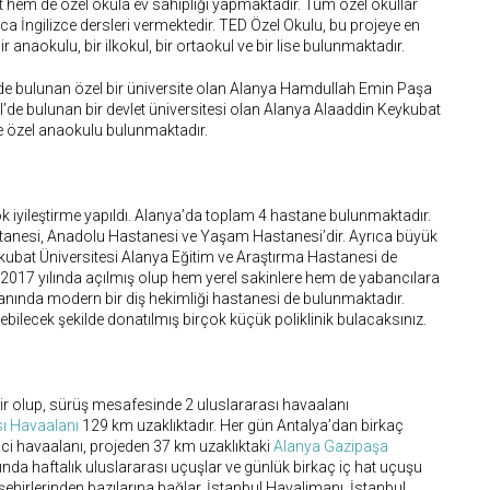
 hem de özel okula ev sahipliği yapmaktadır. Tüm özel okullar
ca İngilizce dersleri vermektedir. TED Özel Okulu, bu projeye en
 anaokulu, bir ilkokul, bir ortaokul ve bir lise bulunmaktadır.
i’de bulunan özel bir üniversite olan Alanya Hamdullah Emin Paşa
el’de bulunan bir devlet üniversitesi olan Alanya Alaaddin Keykubat
ve özel anaokulu bulunmaktadır.
ok iyileştirme yapıldı. Alanya’da toplam 4 hastane bulunmaktadır.
stanesi, Anadolu Hastanesi ve Yaşam Hastanesi’dir. Ayrıca büyük
ykubat Üniversitesi Alanya Eğitim ve Araştırma Hastanesi de
 2017 yılında açılmış olup hem yerel sakinlere hem de yabancılara
anında modern bir diş hekimliği hastanesi de bulunmaktadır.
nebilecek şekilde donatılmış birçok küçük poliklinik bulacaksınız.
lir olup, sürüş mesafesinde 2 uluslararası havaalanı
sı Havaalanı
129 km uzaklıktadır. Her gün Antalya’dan birkaç
inci havaalanı, projeden 37 km uzaklıktaki
Alanya Gazipaşa
nda haftalık uluslararası uçuşlar ve günlük birkaç iç hat uçuşu
 şehirlerinden bazılarına bağlar. İstanbul Havalimanı, İstanbul