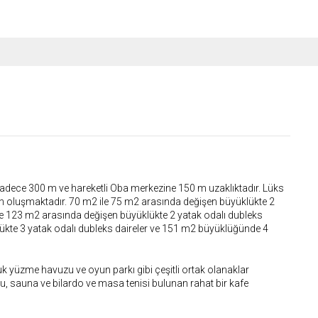
a sadece 300 m ve hareketli Oba merkezine 150 m uzaklıktadır. Lüks
tan oluşmaktadır. 70 m2 ile 75 m2 arasında değişen büyüklükte 2
ile 123 m2 arasında değişen büyüklükte 2 yatak odalı dubleks
lükte 3 yatak odalı dubleks daireler ve 151 m2 büyüklüğünde 4
yüzme havuzu ve oyun parkı gibi çeşitli ortak olanaklar
, sauna ve bilardo ve masa tenisi bulunan rahat bir kafe