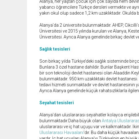
Alanya, her yaştan çocuk için çok sayıda hem devlet
yabancı öğrencilere Türkçe dersleri vermekte ve ayrı
yakın okul olup sadece 1,2 km uzaklıktadır. Okulda bir
Alanya’da 2 üniversite bulunmaktadır. AHEP, Cikcill
Üniversitesi ve 2015 yılında kurulan ve Alanya, Kest
Üniversitesi. Ayrıca Alanya genelinde birkaç devlet 
Sağlık tesisleri
Son birkaç yılda Türkiye’deki sağlık sisteminde birç
Bunlara 3 özel hastane dahildir. Bunlar Başkent Ha
bir son teknoloji devlet hastanesi olan Alaaddin Ke
bulunmaktadır. 950 km uzaklıktaki devlet hastanesi.
tedavi hizmeti sunmaktadır ve devlet hastanesinin y
Ayrıca Alanya genelinde küçük rahatsızlıklarla ilgile
Seyahat tesisleri
Alanya’dan uluslararası seyahatler kolayca erişilebi
bulunmaktadır.Daha büyük olan
Antalya Uluslarara
uluslararası ve iç hat uçuşu var ve kalkmaktadır. İk
Uluslararası Havaalanı
‘dır. Bu daha küçük havaalanı
vardır. İç hat uçuşları Alanya’yı Türkiye’nin en büyük