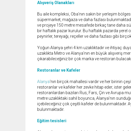
Alışveriş Olanakları
Bu aile kompleksi, Oba’nın sakin bir yerleşim bölge
süpermarket, mağaza ve daha fazlası bulunmaktadır
ve projeye 150 metre mesafede birkaç tane daha sü
bir haftalık pazar kurulur. Bu haftalık pazarda yerel 
peynirler, tereyağı, reçeller ve daha fazlası gibi bir
Yoğun Alanya şehri 4 km uzaklıktadır ve ihtiyaç duya
uzaklıkta Metro ve Alanya’nın en büyük alışveriş mer
çıkarabileceğiniz bir çok marka ve restoran bulacak
Restoranlar ve Kafeler
Alanya
‘nın birçok mahallesi vardır ve her birinin çeş
restoranlar ve kafeler her zevke hitap eder; ister gele
restoranlardan bazıları Rus, Fars, Çin ve Avrupa 
metre uzaklıktaki sahil boyunca, Alanya’nın sunduğu
içebileceğiniz çok çeşitli kafeler de bulunmaktadır. 
bulunmaktadır.
Eğitim tesisleri