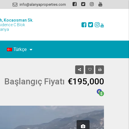
info@alanyaproperties.com
h, Kocaosman Sk.
sidence C Blok
lanya
Türkçe
Başlangıç Fiyatı
€195,000