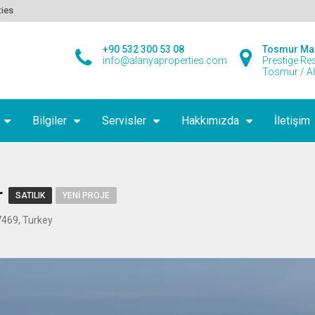
ties
+90 532 300 53 08
Tosmur Ma
info@alanyaproperties.com
Prestige Re
Tosmur / A
Bilgiler
Servisler
Hakkımızda
İletişim
r
SATILIK
YENI PROJE
7469, Turkey