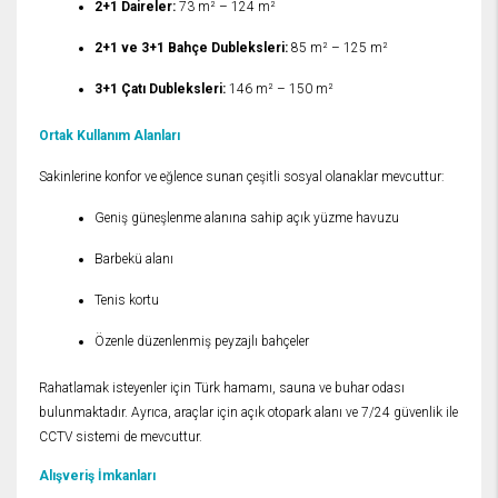
2+1 Daireler:
73 m² – 124 m²
2+1 ve 3+1 Bahçe Dubleksleri:
85 m² – 125 m²
3+1 Çatı Dubleksleri:
146 m² – 150 m²
Ortak Kullanım Alanları
Sakinlerine konfor ve eğlence sunan çeşitli sosyal olanaklar mevcuttur:
Geniş güneşlenme alanına sahip açık yüzme havuzu
Barbekü alanı
Tenis kortu
Özenle düzenlenmiş peyzajlı bahçeler
Rahatlamak isteyenler için Türk hamamı, sauna ve buhar odası
bulunmaktadır. Ayrıca, araçlar için açık otopark alanı ve 7/24 güvenlik ile
CCTV sistemi de mevcuttur.
Alışveriş İmkanları