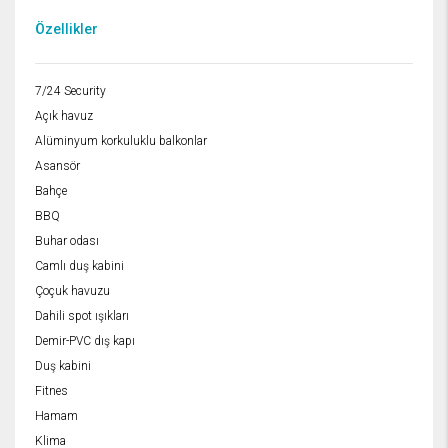
Özellikler
7/24 Security
Açık havuz
Alüminyum korkuluklu balkonlar
Asansör
Bahçe
BBQ
Buhar odası
Camlı duş kabini
Çoçuk havuzu
Dahili spot ışıkları
Demir-PVC dış kapı
Duş kabini
Fitnes
Hamam
Klima