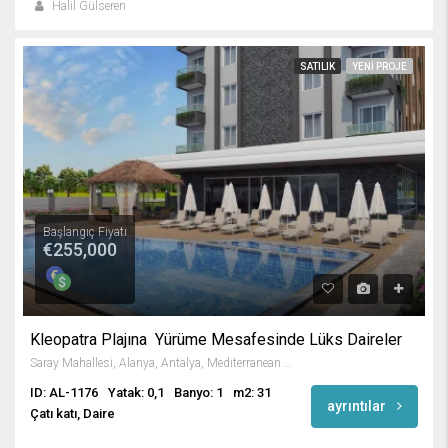
Halil Gülseren
SATILIK
YENI PROJE
Başlangıç Fiyatı
€255,000
Kleopatra Plajına Yürüme Mesafesinde Lüks Daireler
Saray Mahallesi, Alanya, Antalya, Mediterranean Region, 07400, Turkey
ID: AL-1176
Yatak: 0,1
Banyo: 1
m2: 31
ayrıntılar
Çatı katı, Daire