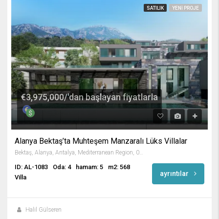
SATILIK
YENI PROJE
€3,975,000/'dan başlayan fiyatlarla
Alanya Bektaş’ta Muhteşem Manzaralı Lüks Villalar
Bektaş, Alanya, Antalya, Mediterranean Region, 07400 ALANYA, Turkey
ID: AL-1083
Oda: 4
hamam: 5
m2: 568
ayrıntılar
Villa
Halil Gülseren