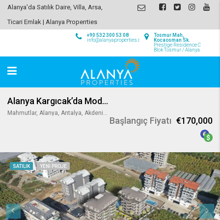
Alanya'da Satılık Daire, Villa, Arsa,
Ticari Emlak | Alanya Properrties
+90 532 300 53 08
Tosmur Mah,
info@alanyaproperties.com
Kocaosman Sk.
Prestige Residence C
Blok Tosmur / Alanya
Alanya Kargıcak’da Modern Sahil Konutları
Mahmutlar, Alanya, Antalya, Akdeniz Bölgesi, 07450, Türkiye
Başlangıç Fiyatı
€170,000
SATILIK
YENI PROJE