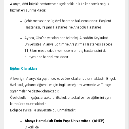
Alanya, dört büyük hastane ve birçok poliklinik ile kapsamlı sağlık
hizmetleri sunmaktadır:
Şehir merkezinde üç özel hastane bulunmaktadır: Başkent
Hastanesi, Yaşam Hastanesi ve Anadolu Hastanesi.
Ayrıca, Oba’da yer alan son teknoloji Alaaddin Keykubat
Üniversitesi Alanya Eğitim ve Araştırma Hastanesi sadece
11,3 km mesafededir ve modern bir diş hastanesini de
bünyesinde barındırmaktadır.
Eğitim Olanakları
Aileler için Alanya’da çeşitli devlet ve özel okullar bulunmaktadır. Birçok
özel okul, yabancı öğrenciler için İngilizce eğitim vermekte ve Türkçe
öğrenmelerine destek olmaktadır.
Özel okulların çoğu; anaokulu, ilkokul, ortaokul ve lise eğitimini aynı
kampüste sunmaktadır.
Bölgede ayrıca iki üniversite bulunmaktadır:
Alanya Hamdullah Emin Paşa Üniversitesi (AHEP)
–
Cikcilli’de