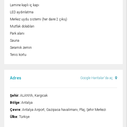
Lamine kaplı iç kapı
LED aydınlatma
Merkez uydu sistemi (her daire 2 çıkış)
Mutfak dolabları
Park alanı
Sauna
Seramik zemin
Tenis kortu
Adres
Google Haritalar'da aç
Şehir:
ALANYA, Kargicak
Bölge:
Antalya
Çevre:
Antalya Airport, Gazipasa havalimanı, Plaj, Şehir Merkezi
Ülke:
Türkiye