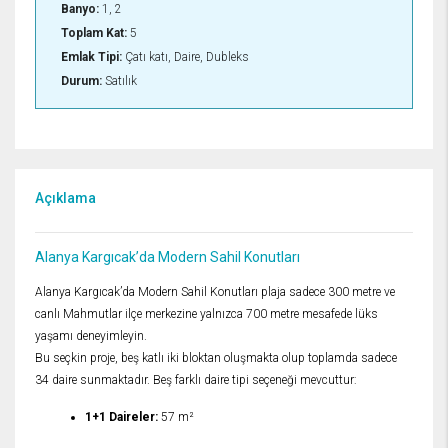
Banyo:
1, 2
Toplam Kat:
5
Emlak Tipi:
Çatı katı, Daire, Dubleks
Durum:
Satılık
Açıklama
Alanya Kargıcak’da Modern Sahil Konutları
Alanya Kargıcak’da Modern Sahil Konutları plaja sadece 300 metre ve
canlı Mahmutlar ilçe merkezine yalnızca 700 metre mesafede lüks
yaşamı deneyimleyin.
Bu seçkin proje, beş katlı iki bloktan oluşmakta olup toplamda sadece
34 daire sunmaktadır. Beş farklı daire tipi seçeneği mevcuttur:
1+1 Daireler:
57 m²