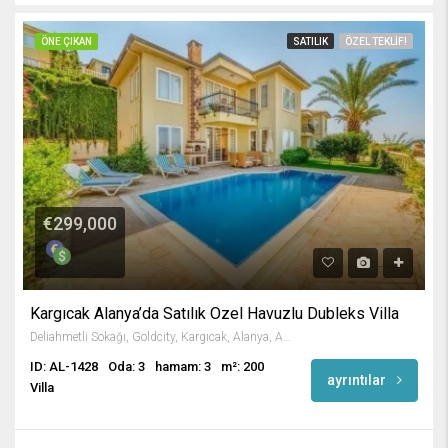
ÖNE ÇIKAN
SATILIK
ÖZEL TEKLIF!
€299,000
Kargıcak Alanya’da Satılık Özel Havuzlu Dubleks Villa
Deliahmetli Sokağı, Goldcity, Kargıcak, Alanya, Antalya, Akdeniz Bölgesi, 07440, Türkiye
ID: AL-1428
Oda: 3
hamam: 3
m²: 200
ayrıntılar
Villa