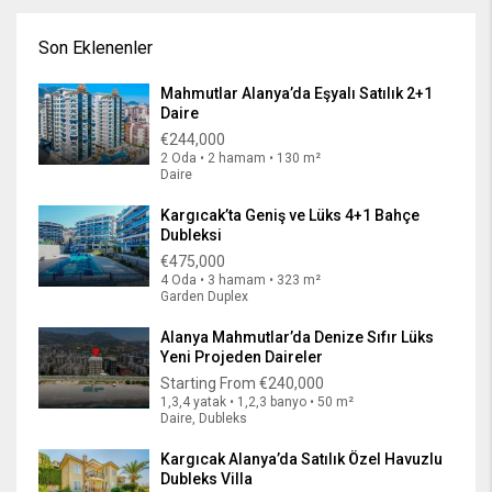
Son Eklenenler
Mahmutlar Alanya’da Eşyalı Satılık 2+1
Daire
€244,000
2 Oda • 2 hamam • 130 m²
Daire
Kargıcak’ta Geniş ve Lüks 4+1 Bahçe
Dubleksi
€475,000
4 Oda • 3 hamam • 323 m²
Garden Duplex
Alanya Mahmutlar’da Denize Sıfır Lüks
Yeni Projeden Daireler
Starting From
€240,000
1,3,4 yatak • 1,2,3 banyo • 50 m²
Daire, Dubleks
Kargıcak Alanya’da Satılık Özel Havuzlu
Dubleks Villa