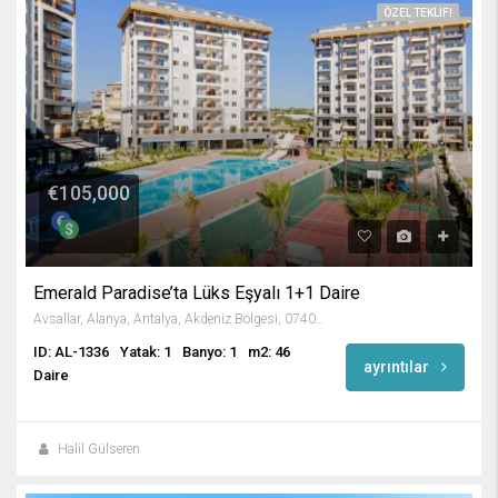
ÖZEL TEKLIF!
€105,000
Emerald Paradise’ta Lüks Eşyalı 1+1 Daire
Avsallar, Alanya, Antalya, Akdeniz Bölgesi, 07407, Türkiye
ID: AL-1336
Yatak: 1
Banyo: 1
m2: 46
ayrıntılar
Daire
Halil Gülseren