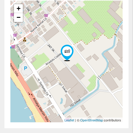
+
−
Leaflet
| ©
OpenStreetMap
contributors