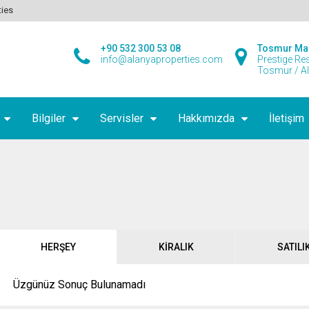
ties
+90 532 300 53 08
Tosmur Ma
info@alanyaproperties.com
Prestige Re
Tosmur / A
Bilgiler
Servisler
Hakkımızda
İletişim
HERŞEY
KIRALIK
SATILI
Üzgünüz Sonuç Bulunamadı