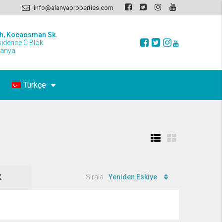
info@alanyaproperties.com
h, Kocaosman Sk.
sidence C Blok
lanya
Türkçe
Sırala
Yeniden Eskiye
K