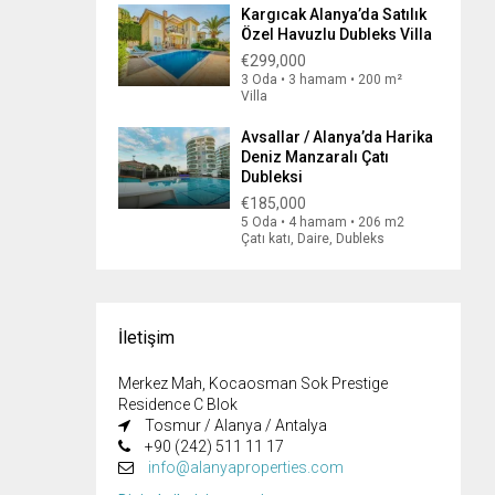
Kargıcak Alanya’da Satılık
Özel Havuzlu Dubleks Villa
€299,000
3 Oda • 3 hamam • 200 m²
Villa
Avsallar / Alanya’da Harika
Deniz Manzaralı Çatı
Dubleksi
€185,000
5 Oda • 4 hamam • 206 m2
Çatı katı, Daire, Dubleks
İletişim
Merkez Mah, Kocaosman Sok Prestige
Residence C Blok
Tosmur / Alanya / Antalya
+90 (242) 511 11 17
info@alanyaproperties.com