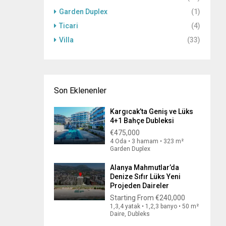
Garden Duplex
(1)
Ticari
(4)
Villa
(33)
Son Eklenenler
Kargıcak’ta Geniş ve Lüks
4+1 Bahçe Dubleksi
€475,000
4 Oda • 3 hamam • 323 m²
Garden Duplex
Alanya Mahmutlar’da
Denize Sıfır Lüks Yeni
Projeden Daireler
Starting From
€240,000
1,3,4 yatak • 1,2,3 banyo • 50 m²
Daire, Dubleks