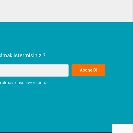
lmak istermisiniz ?
Abone Ol
 mı almayı düşünüyorsunuz?