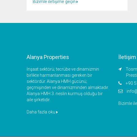
Bizimle iletişime geçin
Alanya Properties
İletişim
İnşaat sektörü; tecrübe ve dinamizmin
Tosmu
birlikte harmanlanması gereken bir
Prest
sektördür. Alanya HMH gücünü;
+90 5
geçmişinden ve dinamizminden almaktadır.
info
Alanya HMH 3. neslin kurmuş olduğu bir
aile şirketidir.
Bizimle il
Daha fazla oku