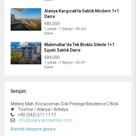
Alanya Kargıcak’ta Satılık Modern 1+1
Daire
€85,000
1 yatak • 1 banyo • 50 m2
Daire
Mahmutlar’da Tek Bloklu Sitede 1+1
Eşyalı Satılık Daire
€84,000
1 yatak • 1 banyo • 55 m²
Daire
İletişim
Merkez Mah, Kocaosman Sok Prestige Residence C Blok
Tosmur / Alanya / Antalya
+90 (242) 511 11 17
info@alanyaproperties.com
Bizimle iletişime geçin