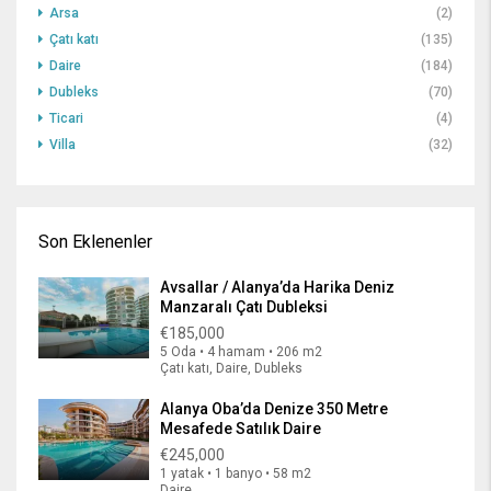
Arsa
(2)
Çatı katı
(135)
Daire
(184)
Dubleks
(70)
Ticari
(4)
Villa
(32)
Son Eklenenler
Avsallar / Alanya’da Harika Deniz
Manzaralı Çatı Dubleksi
€185,000
5 Oda • 4 hamam • 206 m2
Çatı katı, Daire, Dubleks
Alanya Oba’da Denize 350 Metre
Mesafede Satılık Daire
€245,000
1 yatak • 1 banyo • 58 m2
Daire