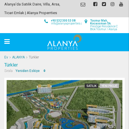
Alanya'da Satılık Daire, Villa, Arsa,
Ticari Emlak | Alanya Properrties
+90 532 300 53 08
Tosmur Mah,
info@alanyaproperties.com
Kocaosman Sk.
Prestige Residence C
Blok Tosmur / Alanya
Ev
ALANYA
Türkler
Türkler
Yeniden Eskiye
Sırala
SATILIK
YENI PROJE