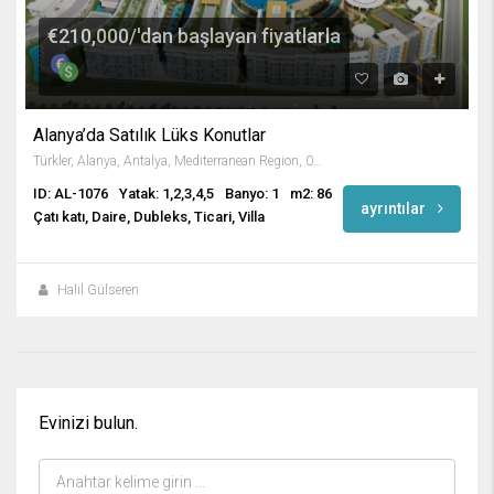
€210,000/'dan başlayan fiyatlarla
Alanya’da Satılık Lüks Konutlar
Türkler, Alanya, Antalya, Mediterranean Region, 07410, Turkey
ID: AL-1076
Yatak: 1,2,3,4,5
Banyo: 1
m2: 86
ayrıntılar
Çatı katı, Daire, Dubleks, Ticari, Villa
Halil Gülseren
Evinizi bulun.