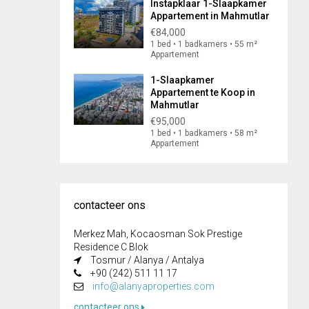
Instapklaar 1-Slaapkamer
Appartement in Mahmutlar
€84,000
1 bed • 1 badkamers • 55 m²
Appartement
1-Slaapkamer
Appartement te Koop in
Mahmutlar
€95,000
1 bed • 1 badkamers • 58 m²
Appartement
contacteer ons
Merkez Mah, Kocaosman Sok Prestige
Residence C Blok
Tosmur / Alanya / Antalya
+90 (242) 511 11 17
info@alanyaproperties.com
contacteer ons