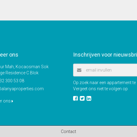
eer ons
Inschrijven voor nieuwsbr
r Mah, Kocaosman Sok
ige Residence C Blok
32 300 53 08
Op zoek naar een appartement te k
@alanyaproperties.com
Vergeet ons niet te volgen op
er ons
Contact