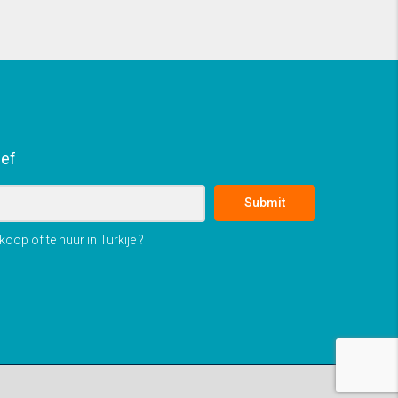
ief
Submit
oop of te huur in Turkije ?