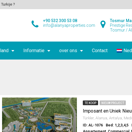
 Turkije ?
+90 532 300 53 08
Tosmur Ma
info@alanyaproperties.com
Prestige Re
Tosmur / A
land
Informatie
over ons
Contact
Ned
TE KOOP
NIEUW PROJECT
ID: AL-1076
Bed: 1,2,3,4,5
Appartement, Commercial, D