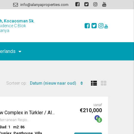
info@alanyaproperties.com
h, Kocaosman Sk.
sidence C Blok
lanya
erlands
Sorteer op:
Datum (nieuw naar oud)
vanaf
€210,000
Imposant en Uniek Nieuw Complex in Türkler / Alanya
Türkler, Alanya, Antalya, Mediterranean Region, 07410, Turkey
Bad: 1
m2: 86
uplex, Penthouse, Villa