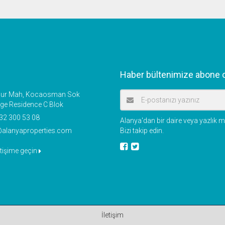
Haber bültenimize abone o
r Mah, Kocaosman Sok
ige Residence C Blok
32 300 53 08
Alanya'dan bir daire veya yazlık
@alanyaproperties.com
Bizi takip edin.
etişime geçin
İletişim