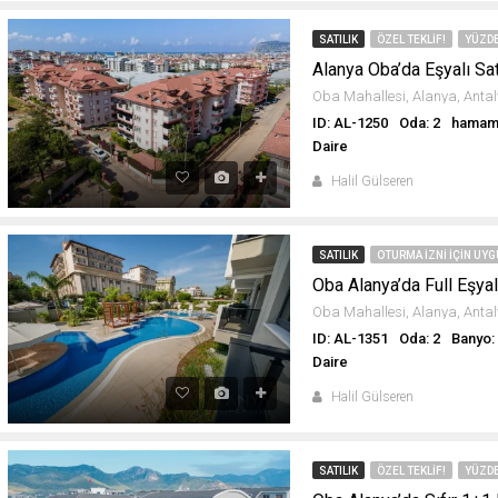
SATILIK
ÖZEL TEKLIF!
YÜZDE
Alanya Oba’da Eşyalı Sat
ID: AL-1250
Oda: 2
hamam:
Daire
Halil Gülseren
SATILIK
OTURMA IZNI IÇIN UY
ID: AL-1351
Oda: 2
Banyo:
Daire
Halil Gülseren
SATILIK
ÖZEL TEKLIF!
YÜZDE