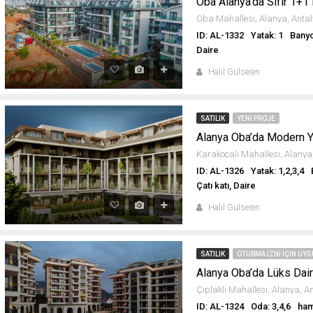
Oba Alanya’da Sıfır 1+1
ID: AL-1332
Yatak: 1
Banyo
Daire
Halil Gülseren
SATILIK
YENI PROJE
Alanya Oba’da Modern 
ID: AL-1326
Yatak: 1,2,3,4
Çatı katı, Daire
Halil Gülseren
SATILIK
OTURMA IZNI IÇIN UY
Alanya Oba’da Lüks Dair
ID: AL-1324
Oda: 3,4,6
ham