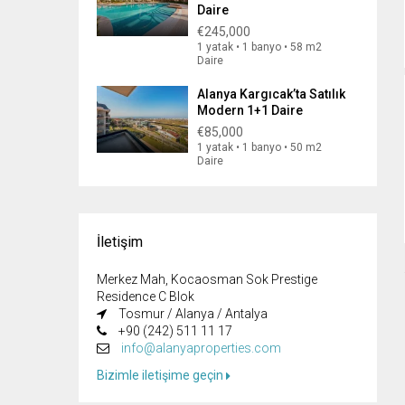
Daire
€245,000
1 yatak • 1 banyo • 58 m2
Daire
Alanya Kargıcak’ta Satılık
Modern 1+1 Daire
€85,000
1 yatak • 1 banyo • 50 m2
Daire
İletişim
Merkez Mah, Kocaosman Sok Prestige
Residence C Blok
Tosmur / Alanya / Antalya
+90 (242) 511 11 17
info@alanyaproperties.com
Bizimle iletişime geçin