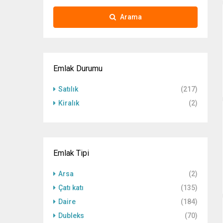
Arama
Emlak Durumu
Satılık
(217)
Kiralık
(2)
Emlak Tipi
Arsa
(2)
Çatı katı
(135)
Daire
(184)
Dubleks
(70)