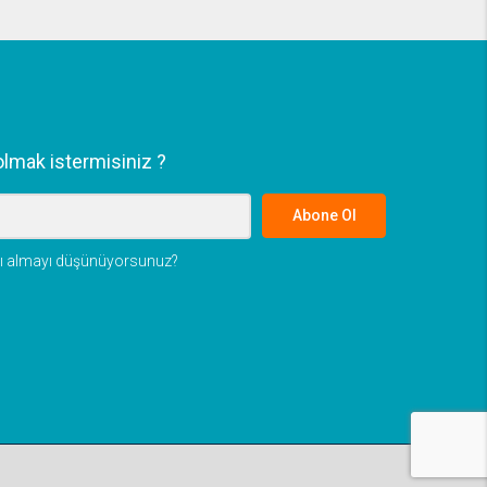
lmak istermisiniz ?
Abone Ol
 mı almayı düşünüyorsunuz?