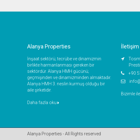
Alanya Properties
İletişim
İnşaat sektörü; tecrübe ve dinamizmin
Tosmu
birlikte harmanlanması gereken bir
Prest
sektördür. Alanya HMH gücünü;
+90 5
geçmişinden ve dinamizminden almaktadır.
info
Alanya HMH 3. neslin kurmuş olduğu bir
aile şirketidir.
Bizimle il
Daha fazla oku
Alanya Properties - All Rights reserved