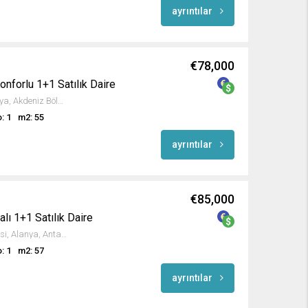
ayrıntılar
€78,000
onforlu 1+1 Satılık Daire
Oba Mahallesi, Alanya, Antalya, Akdeniz Bölgesi, 07460, Türkiye
: 1
m2: 55
ayrıntılar
€85,000
lı 1+1 Satılık Daire
Mesut Caddesi, Oba Mahallesi, Alanya, Antalya, Akdeniz Bölgesi, 07469, Türkiye
: 1
m2: 57
ayrıntılar