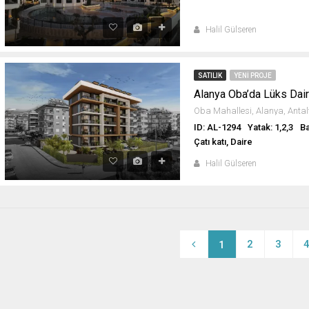
Halil Gülseren
SATILIK
YENI PROJE
Alanya Oba’da Lüks Dair
ID: AL-1294
Yatak: 1,2,3
Ba
Çatı katı, Daire
Halil Gülseren
2
3
1