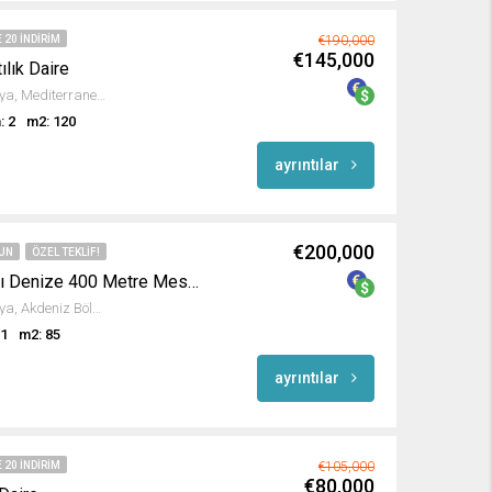
 20 INDIRIM
€190,000
€145,000
ılık Daire
Oba Mahallesi, Alanya, Antalya, Mediterranean Region, 07469, Turkey
 2
m2: 120
ayrıntılar
€200,000
GUN
ÖZEL TEKLIF!
Oba Alanya’da Full Eşyalı Denize 400 Metre Mesafede 2+1 Satılık Daire
Oba Mahallesi, Alanya, Antalya, Akdeniz Bölgesi, Türkiye
 1
m2: 85
ayrıntılar
 20 INDIRIM
€105,000
€80,000