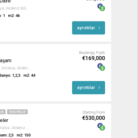
 Daire
Oba Mahallesi, Alanya, Antalya, Akdeniz Bölgesi, Türkiye
: 1
m2: 46
ayrıntılar
Başlangıç Fiyatı
€169,000
Yaşam
Karakocalı Mahallesi, Alanya, Antalya, Akdeniz Bölgesi, Türkiye
Banyo: 1,2,3
m2: 44
ayrıntılar
GUN
YENI PROJE
Starting From
€530,000
eler
Çıplaklı Mahallesi, Alanya, Antalya, Akdeniz Bölgesi, Türkiye
am: 2,5
m2: 150