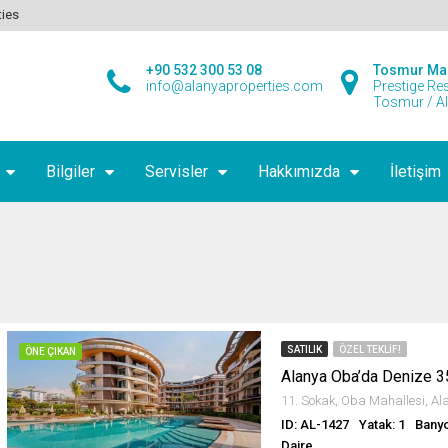
ties
+90 532 300 53 08
Tosmur Ma
info@alanyaproperties.com
Prestige Re
Tosmur / A
Bilgiler
Servisler
Hakkımızda
İletişim
SATILIK
ÖZEL TEKLIF!
ÖNE ÇIKAN
ID: AL-1427
Yatak: 1
Banyo
Daire