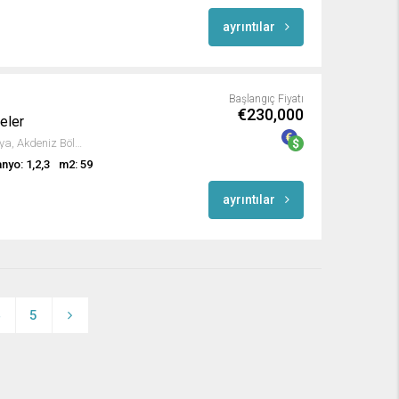
ayrıntılar
Başlangıç Fiyatı
€230,000
eler
Oba Mahallesi, Alanya, Antalya, Akdeniz Bölgesi, Türkiye
nyo: 1,2,3
m2: 59
ayrıntılar
4
5