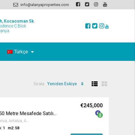
info@alanyaproperties.com
h, Kocaosman Sk.
sidence C Blok
lanya
Türkçe
Sırala
Yeniden Eskiye
€245,000
Alanya Oba’da Denize 350 Metre Mesafede Satılık Daire
11. Sokak, Oba Mahallesi, Alanya, Antalya, Akdeniz Bölgesi, 07469, Türkiye
: 1
m2: 58