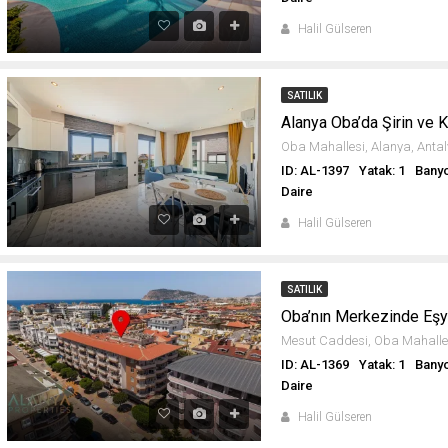
Halil Gülseren
SATILIK
Alanya Oba’da Şirin ve K
ID: AL-1397
Yatak: 1
Banyo
Daire
Halil Gülseren
SATILIK
Oba’nın Merkezinde Eşya
ID: AL-1369
Yatak: 1
Banyo
Daire
Halil Gülseren