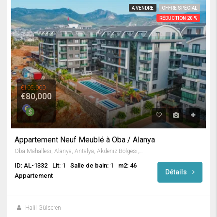
A VENDRE
OFFRE SPÉCIAL
RÉDUCTION 20 %
€105,000
€80,000
Appartement Neuf Meublé à Oba / Alanya
Oba Mahallesi, Alanya, Antalya, Akdeniz Bölgesi, Türkiye
ID: AL-1332
Lit: 1
Salle de bain: 1
m2: 46
Détails
Appartement
Halil Gülseren