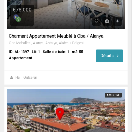
€78,000
Charmant Appartement Meublé à Oba / Alanya
Oba Mahallesi, Alanya, Antalya, Akdeniz Bölgesi, 07460, Türkiye
ID: AL-1397
Lit: 1
Salle de bain: 1
m2: 55
Détails
Appartement
Halil Gülseren
A VENDRE