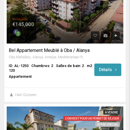
€190,000
€145,000
Bel Appartement Meublé à Oba / Alanya
Oba Mahallesi, Alanya, Antalya, Mediterranean Region, 07469, Turkey
ID: AL-1250
Chambres: 2
Salles de bain: 2
m2:
Détails
120
Appartement
Halil Gülseren
A VENDRE
CONVIENT POUR UN PERMIT DE SÉJOUR
OFFRE SPÉCIAL