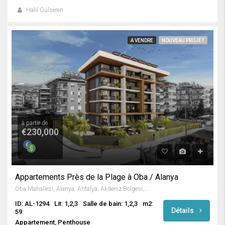
Halil Gülseren
A VENDRE
NOUVEAU PROJET
à partir de
€230,000
Appartements Près de la Plage à Oba / Alanya
Oba Mahallesi, Alanya, Antalya, Akdeniz Bölgesi, Türkiye
ID: AL-1294
Lit: 1,2,3
Salle de bain: 1,2,3
m2:
Détails
59
Appartement, Penthouse