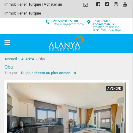
Immobilier en Turquie | Acheter un
immobilier en Turquie
+90 532 300 53 08
Tosmur Mah,
info@alanyaproperties.com
Kocaosman Sk.
Prestige Residence C
Blok Tosmur / Alanya
Accueil
ALANYA
Oba
Oba
Du plus récent au plus ancien
Trier par:
A VENDRE