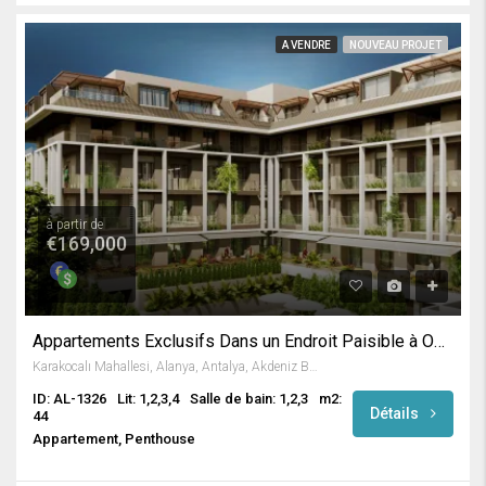
A VENDRE
NOUVEAU PROJET
à partir de
€169,000
Appartements Exclusifs Dans un Endroit Paisible à Oba / Alanya
Karakocalı Mahallesi, Alanya, Antalya, Akdeniz Bölgesi, Türkiye
ID: AL-1326
Lit: 1,2,3,4
Salle de bain: 1,2,3
m2:
Détails
44
Appartement, Penthouse