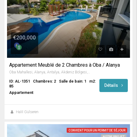
€200,000
Appartement Meublé de 2 Chambres à Oba / Alanya
Oba Mahallesi, Alanya, Antalya, Akdeniz Bölgesi, Türkiye
ID: AL-1351
Chambres: 2
Salle de bain: 1
m2:
Détails
85
Appartement
Halil Gülseren
CONVIENT POUR UN PERMIT DE SÉJOUR
NOTRE PROJET