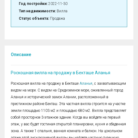
Год постройки:
2022-11-30
Тип недвижимости:
Вилла
Статус объекта:
Продажа
Описание
Роскошная вилла на продажу в Бекташе Аланья
Роскошная вилла на продажу в Бекташе
Аланья
, с захватывающим
видом на море. С видом на Средиземное море, оживленный город
Аланья и исторический замок Алании, расположенный в
престижном районе Бекташ. Эта частная вилла строится на участке
земли площадью 1103 м2 и площадью 680 м2. Вилла представляет
собой просторное 3-этажное здание. Когда вы войдете на первый
этаж, у вас будет гостиная открытой планировки, кухня и обеденная
зона. А также 1 спальня, ванная комната и балкон. На цокольном
этаже этой эксклюзивной виллы вы найдете частную турецкую