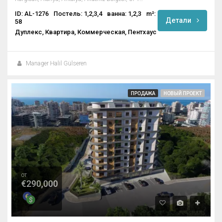
ID: AL-1276
Постель: 1,2,3,4
ванна: 1,2,3
m²:
Детали
58
Дуплекс, Квартира, Коммерческая, Пентхаус
Manager Halil Gülseren
ПРОДАЖА
НОВЫЙ ПРОЕКТ
от
€290,000