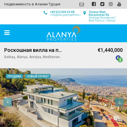
Недвижимость в Алании Турция
+90 532 300 53 08
Tosmur Mah,
info@alanyaproperties.com
Kocaosman Sk.
Prestige Residence C
Blok Tosmur / Alanya
Роскошная вилла на продажу в Бекташе Аланья
€1,440,000
Bektaş, Alanya, Antalya, Mediterranean Region, 07400, Turkey
ПРОДАЖА
НОВЫЙ ПРОЕКТ