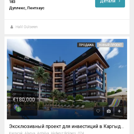
Детали
183
Дуплекс, Пентхаус
Halil Gülseren
ПРОДАЖА
НОВЫЙ ПРОЕКТ
от
€180,000
Эксклюзивный проект для инвестиций в Каргыджаке, Алания
Kargıcak, Alanya, Antalya, Akdeniz Bölgesi, 07435, Türkiye