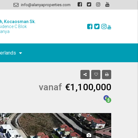
info@alanyaproperties.com
h, Kocaosman Sk.
sidence C Blok
lanya
erlands
vanaf
€1,100,000