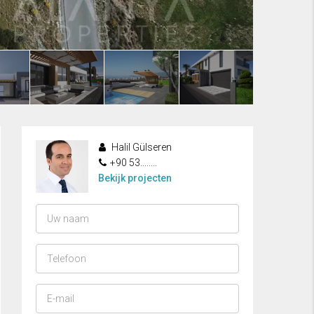
Halil Gülseren
+90 53........
Bekijk projecten