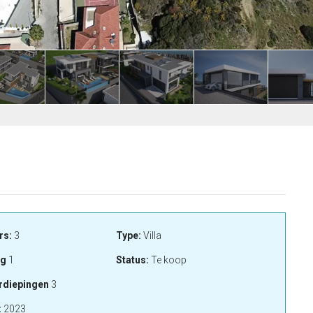
rs:
3
Type:
Villa
ng
1
Status:
Te koop
rdiepingen
3
:
2023