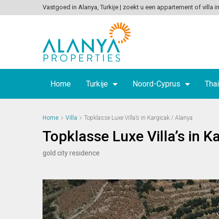
Vastgoed in Alanya, Turkije | zoekt u een appartement of villa in
Home
Turkije
Noord-Cyprus
Thai
Home
Villa
Topklasse Luxe Villa’s in Kargicak / Alanya
Topklasse Luxe Villa’s in K
gold city residence