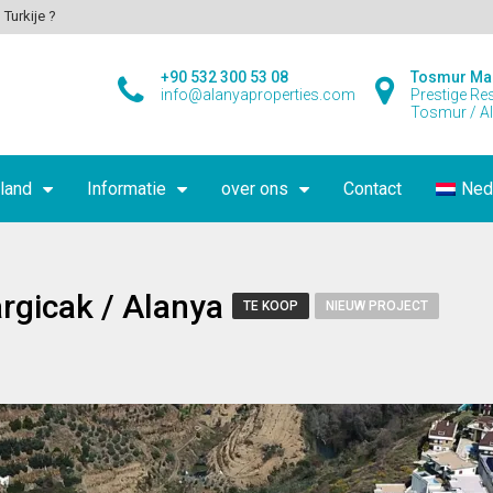
 Turkije ?
+90 532 300 53 08
Tosmur Ma
info@alanyaproperties.com
Prestige Re
Tosmur / A
land
Informatie
over ons
Contact
Ned
argicak / Alanya
TE KOOP
NIEUW PROJECT