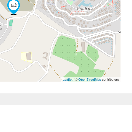
Leaflet
| ©
OpenStreetMap
contributors