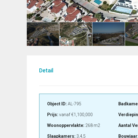
Detail
Object ID:
AL-795
Badkame
Prijs:
vanaf
€1,100,000
Verdiepi
Woonoppervlakte:
268 m2
Aantal Ve
Slaapkamers:
3,4,5
Bouwjaar