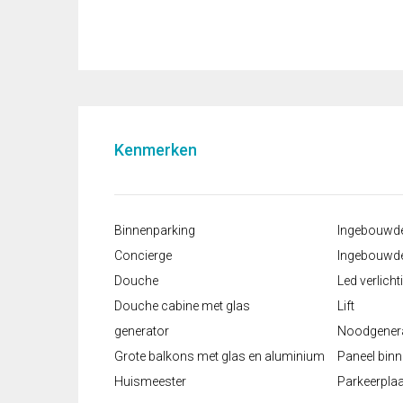
Kenmerken
Binnenparking
Ingebouwde
Concierge
Ingebouwde
Douche
Led verlicht
Douche cabine met glas
Lift
generator
Noodgener
Grote balkons met glas en aluminium
Paneel bin
Huismeester
Parkeerpla