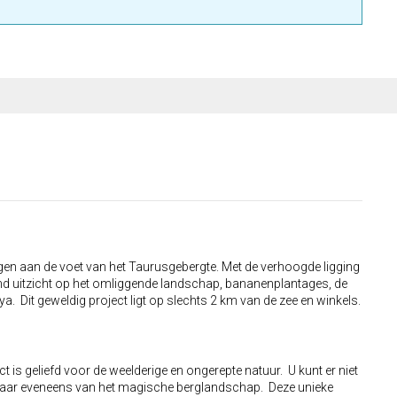
legen aan de voet van het Taurusgebergte. Met de verhoogde ligging
end uitzicht op het omliggende landschap, bananenplantages, de
. Dit geweldig project ligt op slechts 2 km van de zee en winkels.
rict is geliefd voor de weelderige en ongerepte natuur. U kunt er niet
e maar eveneens van het magische berglandschap. Deze unieke