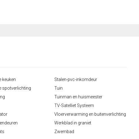
 keuken
Stalen-pvc-inkomdeur
 spotverlichting
Tuin
ing
Tuinman en huismeester
TV-Satelliet Systeem
ator
Vloerverwarming en buitenverlichting
nendeuren
Werkblad in graniet
ats
Zwembad