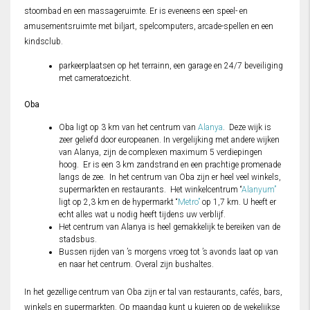
stoombad en een massageruimte. Er is eveneens een speel- en
amusementsruimte met biljart, spelcomputers, arcade-spellen en een
kindsclub.
parkeerplaatsen op het terrainn, een garage en 24/7 beveiliging
met cameratoezicht.
Oba
Oba ligt op 3 km van het centrum van
Alanya
. Deze wijk is
zeer geliefd door europeanen. In vergelijking met andere wijken
van Alanya, zijn de complexen maximum 5 verdiepingen
hoog. Er is een 3 km zandstrand en een prachtige promenade
langs de zee. In het centrum van Oba zijn er heel veel winkels,
supermarkten en restaurants. Het winkelcentrum “
Alanyum”
ligt op 2,3 km en de hypermarkt “
Metro”
op 1,7 km. U heeft er
echt alles wat u nodig heeft tijdens uw verblijf.
Het centrum van Alanya is heel gemakkelijk te bereiken van de
stadsbus.
Bussen rijden van ’s morgens vroeg tot ’s avonds laat op van
en naar het centrum. Overal zijn bushaltes.
In het gezellige centrum van Oba zijn er tal van restaurants, cafés, bars,
winkels en supermarkten. Op maandag kunt u kuieren op de wekelijkse