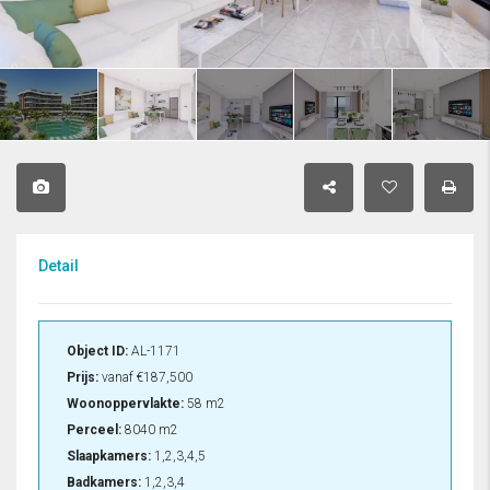
Detail
Object ID:
AL-1171
Prijs:
vanaf
€187,500
Woonoppervlakte:
58 m2
Perceel:
8040 m2
Slaapkamers:
1,2,3,4,5
Badkamers:
1,2,3,4