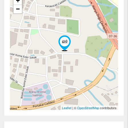
+
−
Leaflet
| ©
OpenStreetMap
contributors