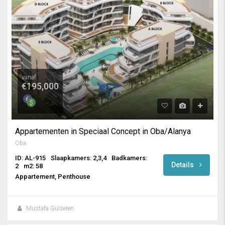
vanaf
€195,000
Appartementen in Speciaal Concept in Oba/Alanya
Oba
ID: AL-915
Slaapkamers: 2,3,4
Badkamers:
Details
2
m2: 58
Appartement, Penthouse
Mustafa Gülseren