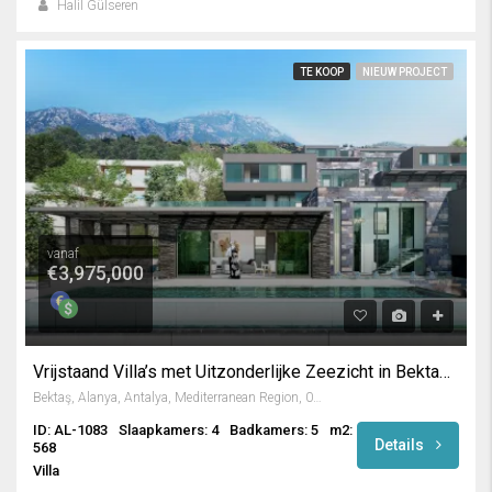
Halil Gülseren
TE KOOP
NIEUW PROJECT
vanaf
€3,975,000
Vrijstaand Villa’s met Uitzonderlijke Zeezicht in Bektas / Alanya
Bektaş, Alanya, Antalya, Mediterranean Region, 07400 ALANYA, Turkey
ID: AL-1083
Slaapkamers: 4
Badkamers: 5
m2:
Details
568
Villa