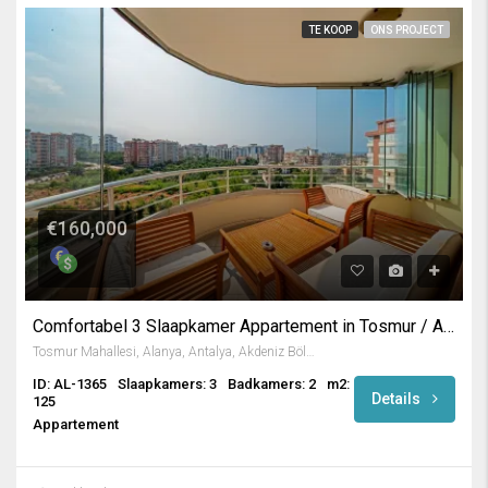
TE KOOP
ONS PROJECT
€160,000
Comfortabel 3 Slaapkamer Appartement in Tosmur / Alanya
Tosmur Mahallesi, Alanya, Antalya, Akdeniz Bölgesi, Türkiye
ID: AL-1365
Slaapkamers: 3
Badkamers: 2
m2:
Details
125
Appartement