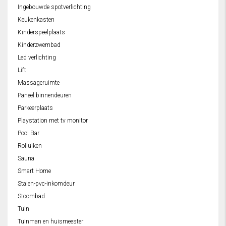
Ingebouwde spotverlichting
Keukenkasten
Kinderspeelplaats
Kinderzwembad
Led verlichting
Lift
Massageruimte
Paneel binnendeuren
Parkeerplaats
Playstation met tv monitor
Pool Bar
Rolluiken
Sauna
Smart Home
Stalen-pvc-inkomdeur
Stoombad
Tuin
Tuinman en huismeester