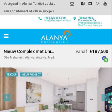
Vastgoed in Alanya, Turkije | zoekt u
een appartement of villa in Turkije ?
+90 532 300 53 08
Tosmur Mah,
info@alanyaproperties.com
Kocaosman Sk.
Prestige Residence C
Blok Tosmur / Alanya
Nieuw Complex met Uniek Design in Oba / Alanya
vanaf
€187,500
Oba Mahallesi, Alanya, Antalya, Mediterranean Region, Turkey
TE KOOP
NIEUW PROJECT