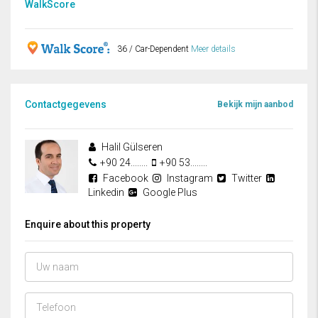
WalkScore
36 / Car-Dependent
Meer details
Contactgegevens
Bekijk mijn aanbod
Halil Gülseren
+90 24........
+90 53........
Facebook
Instagram
Twitter
Linkedin
Google Plus
Enquire about this property