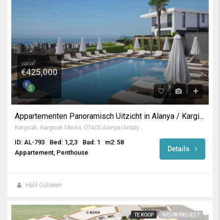
vanaf
€425,000
Appartementen Panoramisch Uitzicht in Alanya / Kargicak
Kargıcak, Kargıcak Mevkii, 07400 Alanya/Antalya, Turkey
ID: AL-793
Bed: 1,2,3
Bad: 1
m2: 58
Details
Appartement, Penthouse
Halil Gülseren
TE KOOP
NIEUW PROJECT