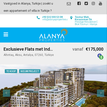
Vastgoed in Alanya, Turkije | zoekt u
een appartement of villa in Turkije ?
+90 532 300 53 08
Tosmur Mah,
info@alanyaproperties.com
Kocaosman Sk.
Prestige Residence C
Blok Tosmur / Alanya
Exclusieve Flats met Indrukwekkend Uitzicht in Antalya
vanaf
€175,000
Altıntaş, Aksu, Antalya, 07260, Türkiye
TE KOOP
NIEUW PROJECT