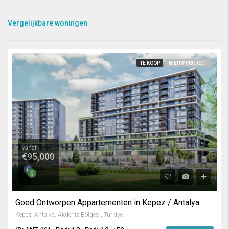
Vergelijkbare woningen
TE KOOP
NIEUW PROJECT
vanaf
€95,000
Goed Ontworpen Appartementen in Kepez / Antalya
Kepez, Antalya, Akdeniz Bölgesi, Türkiye