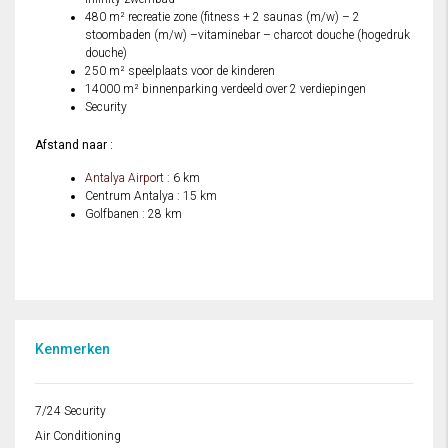
480 m² recreatie zone (fitness + 2 saunas (m/w) – 2
stoombaden (m/w) –vitaminebar – charcot douche (hogedruk
douche)
250 m² speelplaats voor de kinderen
14000 m² binnenparking verdeeld over 2 verdiepingen
Security
Afstand naar :
Antalya Airport
: 6 km
Centrum Antalya : 15 km
Golfbanen : 28 km
Kenmerken
7/24 Security
Air Conditioning