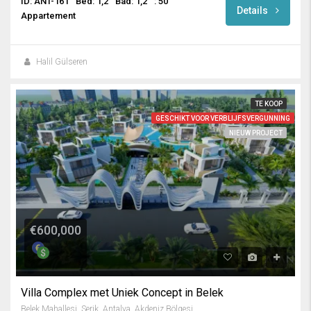
ID: ANT-161
Bed: 1,2
Bad: 1,2
: 50
Details
Appartement
Halil Gülseren
TE KOOP
GESCHIKT VOOR VERBLIJFSVERGUNNING
NIEUW PROJECT
€600,000
Villa Complex met Uniek Concept in Belek
Belek Mahallesi, Serik, Antalya, Akdeniz Bölgesi, 07506, Türkiye