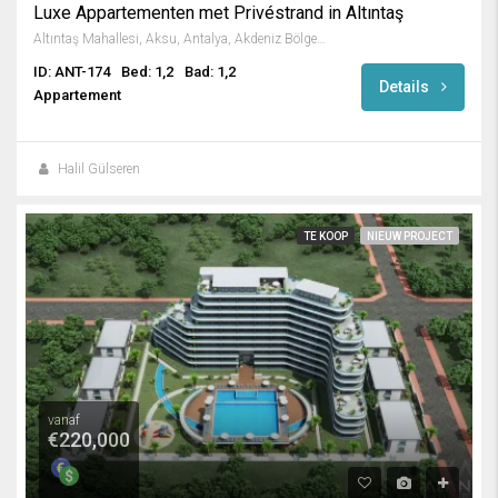
Luxe Appartementen met Privéstrand in Altıntaş
Altıntaş Mahallesi, Aksu, Antalya, Akdeniz Bölgesi, 07112, Türkiye
ID: ANT-174
Bed: 1,2
Bad: 1,2
Details
Appartement
Halil Gülseren
TE KOOP
NIEUW PROJECT
vanaf
€220,000