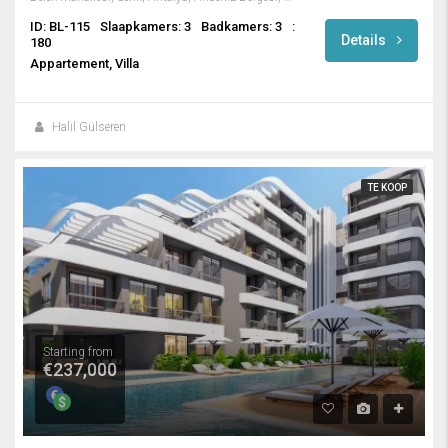
ID: BL-115
Slaapkamers: 3
Badkamers: 3
:
Details
180
Appartement, Villa
Halil Gülseren
TE KOOP
Starting from
€237,000