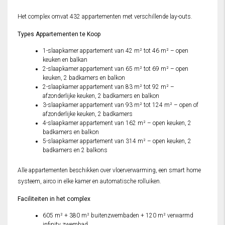
Het complex omvat 432 appartementen met verschillende lay-outs.
Types Appartementen te Koop
1-slaapkamer appartement van 42 m² tot 46 m² – open
keuken en balkan
2-slaapkamer appartement van 65 m² tot 69 m² – open
keuken, 2 badkamers en balkon
2-slaapkamer appartement van 83 m² tot 92 m² –
afzonderlijke keuken, 2 badkamers en balkon
3-slaapkamer appartement van 93 m² tot 124 m² – open of
afzonderlijke keuken, 2 badkamers
4-slaapkamer appartement van 162 m² – open keuken, 2
badkamers en balkon
5-slaapkamer appartement van 314 m² – open keuken, 2
badkamers en 2 balkons
Alle appartementen beschikken over vloerverwarming, een smart home
systeem, airco in elke kamer en automatische rolluiken.
Faciliteiten in het complex
605 m² + 380 m² buitenzwembaden + 120 m² verwarmd
infinity zwembad