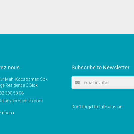
tez nous
Subscribe to Newsletter
r Mah, Kocaosman Sok
ige Residence C Blok
32 300 53 08
@alanyaproperties.com
Don’t forget to fullow us on:
z-nous