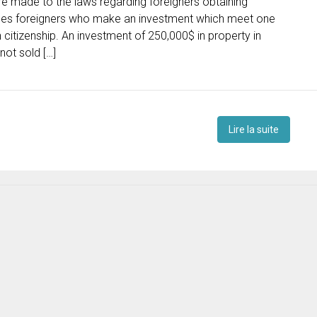
 made to the laws regarding foreigners obtaining
anges foreigners who make an investment which meet one
ish citizenship. An investment of 250,000$ in property in
not sold […]
Lire la suite