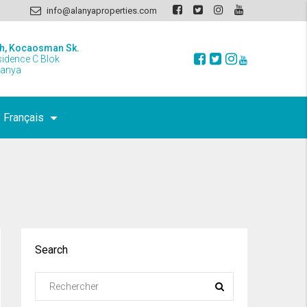
info@alanyaproperties.com
h, Kocaosman Sk.
sidence C Blok
lanya
Français
Search