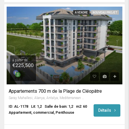
A VENDRE
NOUVEAU PROJET
à partir de
€225,500
Appartements 700 m de la Plage de Cléopâtre
Saray Mahallesi, Alanya, Antalya, Mediterranean Region, 07400, Turkey
ID: AL-1178
Lit: 1,2
Salle de bain: 1,2
m2: 60
Détails
Appartement, commercial, Penthouse