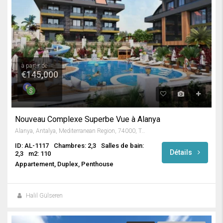
à partir de
€145,000
Nouveau Complexe Superbe Vue à Alanya
Alanya, Antalya, Mediterranean Region, 74000, Turkey
ID: AL-1117
Chambres: 2,3
Salles de bain:
Détails
2,3
m2: 110
Appartement, Duplex, Penthouse
Halil Gülseren