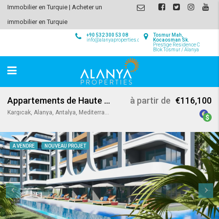
Immobilier en Turquie | Acheter un
immobilier en Turquie
+90 532 300 53 08
Tosmur Mah,
info@alanyaproperties.com
Kocaosman Sk.
Prestige Residence C
Blok Tosmur / Alanya
Appartements de Haute Qualité à Kargicak / Alanya
à partir de
€116,100
Kargıcak, Alanya, Antalya, Mediterranean Region, 07440, Turkey
A VENDRE
NOUVEAU PROJET