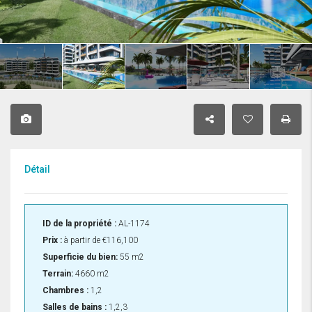
Détail
ID de la propriété :
AL-1174
Prix :
à partir de
€116,100
Superficie du bien:
55 m2
Terrain:
4660 m2
Chambres :
1,2
Salles de bains :
1,2,3