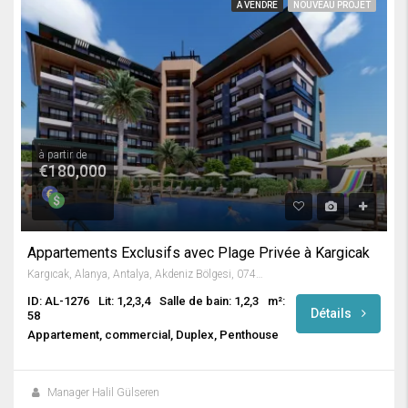
A VENDRE
NOUVEAU PROJET
à partir de
€180,000
Appartements Exclusifs avec Plage Privée à Kargicak
Kargıcak, Alanya, Antalya, Akdeniz Bölgesi, 07435, Türkiye
ID: AL-1276
Lit: 1,2,3,4
Salle de bain: 1,2,3
m²:
Détails
58
Appartement, commercial, Duplex, Penthouse
Manager Halil Gülseren