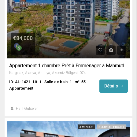
€84,000
Appartement 1 chambre Prêt à Emménager à Mahmutlar
Kargıcak, Alanya, Antalya, Akdeniz Bölgesi, 07455, Türkiye
ID: AL-1421
Lit: 1
Salle de bain: 1
m²: 55
Détails
Appartement
Halil Gülseren
A VENDRE
NOUVEAU PROJET