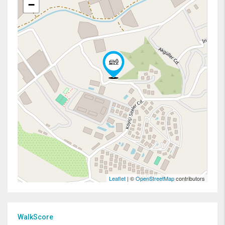
−
Leaflet
| ©
OpenStreetMap
contributors
WalkScore