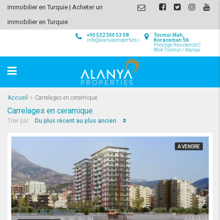
Immobilier en Turquie | Acheter un
immobilier en Turquie
+90 532 300 53 08
Tosmur Mah,
info@alanyaproperties.com
Kocaosman Sk.
Prestige Residence C
Blok Tosmur / Alanya
Accueil
Carrelages en ceramique
Carrelages en ceramique
Du plus récent au plus ancien
Trier par:
A VENDRE