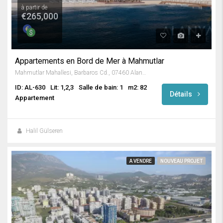
à partir de
€265,000
Appartements en Bord de Mer à Mahmutlar
Mahmutlar Mahallesi, Barbaros Cd., 07460 Alanya/Antalya, Turkey
ID: AL-630
Lit: 1,2,3
Salle de bain: 1
m2: 82
Détails
Appartement
Halil Gülseren
A VENDRE
NOUVEAU PROJET