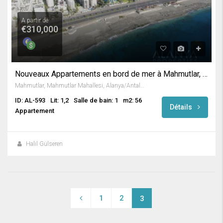
A partir de
€310,000
Nouveaux Appartements en bord de mer à Mahmutlar, Alanya
Mahmutlar, Mahmutlar Mahallesi, Alanya/Antalya, Turkey
ID: AL-593
Lit: 1,2
Salle de bain: 1
m2: 56
Détails
Appartement
Halil Gülseren
1
2
3