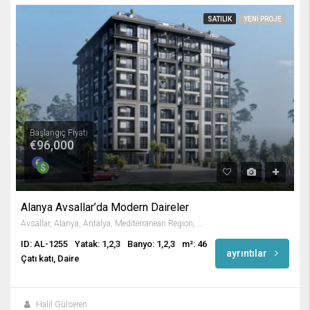
SATILIK
YENI PROJE
Başlangıç Fiyatı
€96,000
Alanya Avsallar’da Modern Daireler
Avsallar, Alanya, Antalya, Mediterranean Region, 07407, Turkey
ID: AL-1255
Yatak: 1,2,3
Banyo: 1,2,3
m²: 46
ayrıntılar
Çatı katı, Daire
Halil Gülseren