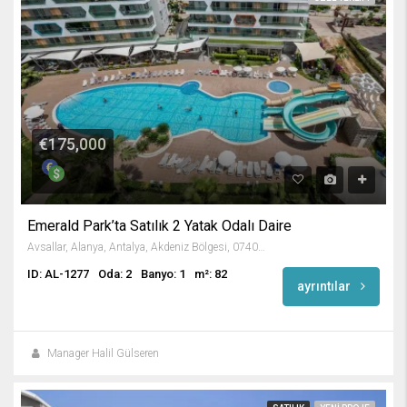
€175,000
Emerald Park’ta Satılık 2 Yatak Odalı Daire
Avsallar, Alanya, Antalya, Akdeniz Bölgesi, 07407, Türkiye
ID: AL-1277
Oda: 2
Banyo: 1
m²: 82
ayrıntılar
Manager Halil Gülseren