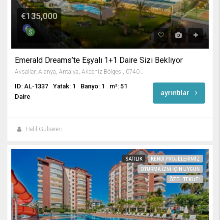
€135,000
Emerald Dreams’te Eşyalı 1+1 Daire Sizi Bekliyor
Avsallar, Alanya, Antalya, Akdeniz Bölgesi, 07407, Türkiye
ID: AL-1337
Yatak: 1
Banyo: 1
m²: 51
ayrıntılar
Daire
Halil Gülseren
SATILIK
KENDI PROJELERIMIZ
OTURMA IZNI IÇIN UYGUN
ÖZEL TEKLIF!