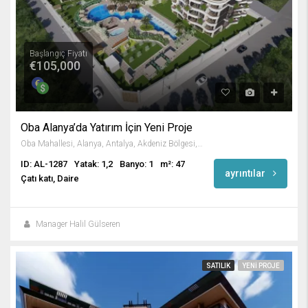
Başlangıç Fiyatı
€105,000
Oba Alanya’da Yatırım İçin Yeni Proje
Oba Mahallesi, Alanya, Antalya, Akdeniz Bölgesi, 07469, Türkiye
ID: AL-1287
Yatak: 1,2
Banyo: 1
m²: 47
ayrıntılar
Çatı katı, Daire
Manager Halil Gülseren
SATILIK
YENI PROJE