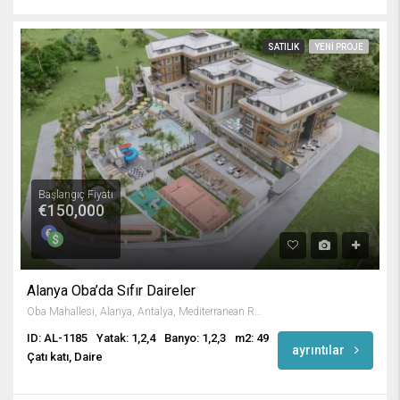
SATILIK
YENI PROJE
Başlangıç Fiyatı
€150,000
Alanya Oba’da Sıfır Daireler
Oba Mahallesi, Alanya, Antalya, Mediterranean Region, Turkey
ID: AL-1185
Yatak: 1,2,4
Banyo: 1,2,3
m2: 49
ayrıntılar
Çatı katı, Daire