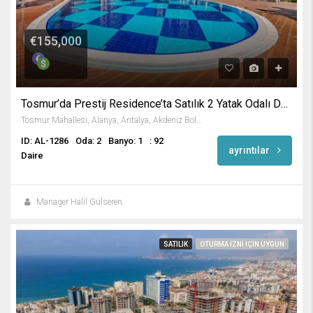
€155,000
Tosmur’da Prestij Residence’ta Satılık 2 Yatak Odalı Daire
Tosmur Mahallesi, Alanya, Antalya, Akdeniz Bölgesi, Türkiye
ID: AL-1286
Oda: 2
Banyo: 1
: 92
ayrıntılar
Daire
Manager Halil Gülseren
SATILIK
OTURMA IZNI IÇIN UYGUN