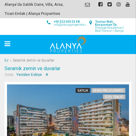
Alanya'da Satılık Daire, Villa, Arsa,
Ticari Emlak | Alanya Properrties
+90 532 300 53 08
Tosmur Mah,
info@alanyaproperties.com
Kocaosman Sk.
Prestige Residence C
Blok Tosmur / Alanya
Ev
Seramik zemin ve duvarlar
Seramik zemin ve duvarlar
Yeniden Eskiye
Sırala
SATILIK
KENDI PROJELERIMIZ
ÖZEL TEKLIF!