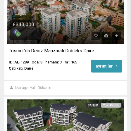
€340,000
Tosmur’da Deniz Manzaralı Dubleks Daire
ID: AL-1289
Oda: 3
hamam: 3
m²: 165
ayrıntılar
Çatı katı, Daire
Manager Halil Gülseren
SATILIK
YENI PROJE