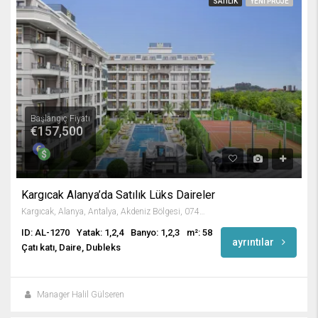
SATILIK
YENI PROJE
Başlangıç Fiyatı
€157,500
Kargıcak Alanya’da Satılık Lüks Daireler
Kargıcak, Alanya, Antalya, Akdeniz Bölgesi, 07435, Türkiye
ID: AL-1270
Yatak: 1,2,4
Banyo: 1,2,3
m²: 58
ayrıntılar
Çatı katı, Daire, Dubleks
Manager Halil Gülseren