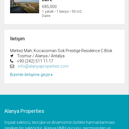
€85,000
1 yatak • 1 banyo • 50 m2
Daire
İletişim
Merkez Mah, Kocaosman Sok Prestige Residence C Blok
Tosmur / Alanya / Antalya
+90 (242) 511 11 17
info@alanyaproperties.com
Bizimle iletişime geçin
Alanya Properties
İnşaat sektörü; tecrübe ve dinamizmin birlikte harmanlanması
gereken bir sektördür. Alanya HMH gücünü; geçmişinden ve