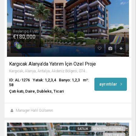
Başlangıç Fiyatı
€180,000
Kargıcak Alanya’da Yatırım İçin Özel Proje
Kargıcak, Alanya, Antalya, Akdeniz Bölgesi, 07435, Türkiye
ID: AL-1276
Yatak: 1,2,3,4
Banyo: 1,2,3
m²:
ayrıntılar
58
Çatı katı, Daire, Dubleks, Ticari
Manager Halil Gülseren
SATILIK
KENDI PROJELERIMIZ
ÖZEL TEKLIF!