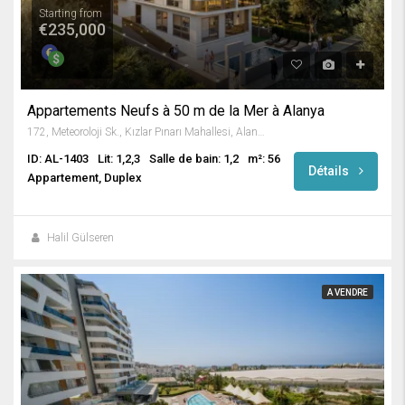
Starting from
€235,000
Appartements Neufs à 50 m de la Mer à Alanya
172, Meteoroloji Sk., Kızlar Pınarı Mahallesi, Alanya, Antalya, Akdeniz Bölgesi, 07400, Türkiye
ID: AL-1403
Lit: 1,2,3
Salle de bain: 1,2
m²: 56
Détails
Appartement, Duplex
Halil Gülseren
A VENDRE