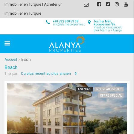
Immobilier en Turquie | Acheter un
immobilier en Turquie
+90 532 300 53 08
Tosmur Mah,
info@alanyaproperties.com
Kocaosman Sk.
Prestige Residence C
Blok Tosmur / Alanya
Accueil
Beach
Beach
Du plus récent au plus ancien
Trier par:
A VENDRE
NOUVEAU PROJET
OFFRE SPÉCIAL