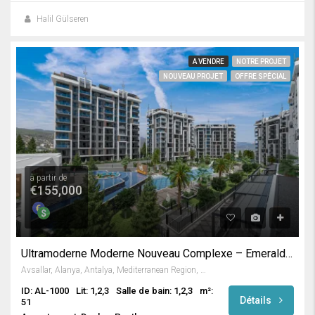
Halil Gülseren
A VENDRE
NOTRE PROJET
NOUVEAU PROJET
OFFRE SPÉCIAL
à partir de
€155,000
Ultramoderne Moderne Nouveau Complexe – Emerald Grand Deluxe
Avsallar, Alanya, Antalya, Mediterranean Region, Turkey
ID: AL-1000
Lit: 1,2,3
Salle de bain: 1,2,3
m²:
Détails
51