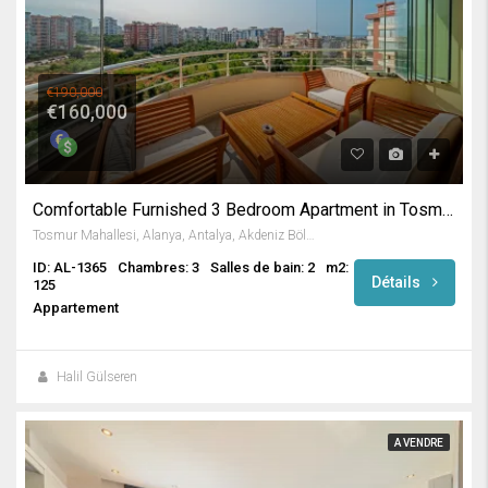
€190,000
€160,000
Comfortable Furnished 3 Bedroom Apartment in Tosmur / Alanya
Tosmur Mahallesi, Alanya, Antalya, Akdeniz Bölgesi, Türkiye
ID: AL-1365
Chambres: 3
Salles de bain: 2
m2:
Détails
125
Appartement
Halil Gülseren
A VENDRE