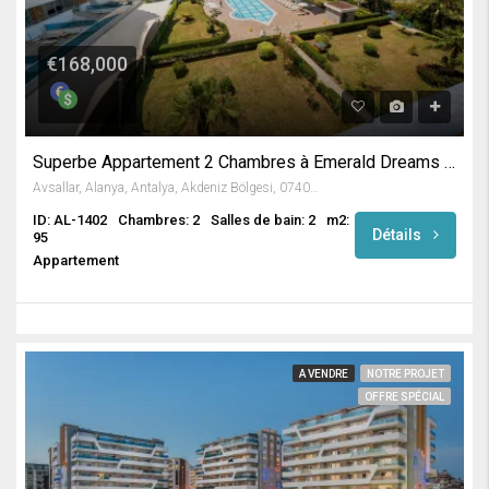
€168,000
Superbe Appartement 2 Chambres à Emerald Dreams / Avsallar
Avsallar, Alanya, Antalya, Akdeniz Bölgesi, 07407, Türkiye
ID: AL-1402
Chambres: 2
Salles de bain: 2
m2:
Détails
95
Appartement
A VENDRE
NOTRE PROJET
OFFRE SPÉCIAL