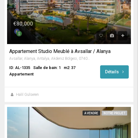
€80,000
Appartement Studio Meublé à Avsallar / Alanya
Avsallar, Alanya, Antalya, Akdeniz Bölgesi, 07407, Türkiye
ID: AL-1335
Salle de bain: 1
m2: 37
Détails
Appartement
Halil Gülseren
A VENDRE
NOTRE PROJET