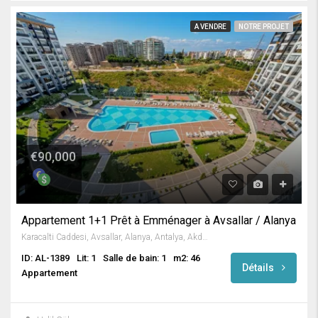
A VENDRE
NOTRE PROJET
€90,000
Appartement 1+1 Prêt à Emménager à Avsallar / Alanya
Karacalti Caddesi, Avsallar, Alanya, Antalya, Akdeniz Bölgesi, 07407, Türkiye
ID: AL-1389
Lit: 1
Salle de bain: 1
m2: 46
Détails
Appartement