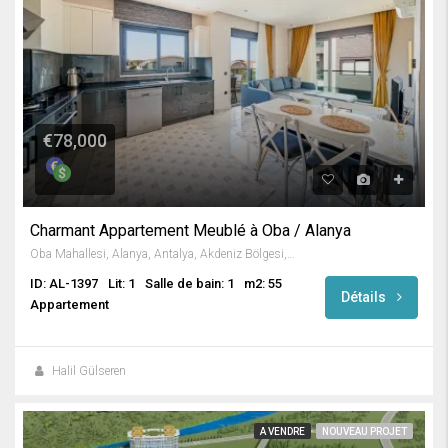
€78,000
Charmant Appartement Meublé à Oba / Alanya
Oba Mahallesi, Alanya, Antalya, Akdeniz Bölgesi, 07460, Türkiye
ID: AL-1397
Lit: 1
Salle de bain: 1
m2: 55
Détails
Appartement
Halil Gülseren
A VENDRE
NOUVEAU PROJET