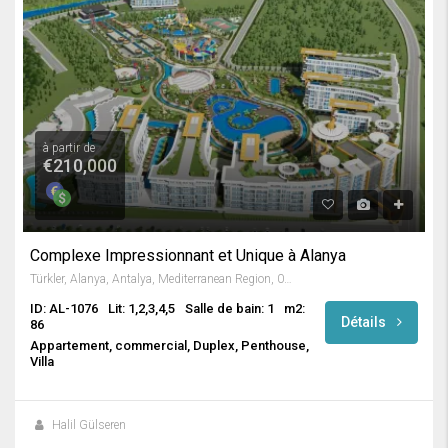
à partir de
€210,000
Complexe Impressionnant et Unique à Alanya
Türkler, Alanya, Antalya, Mediterranean Region, 07410, Turkey
ID: AL-1076
Lit: 1,2,3,4,5
Salle de bain: 1
m2:
Détails
86
Appartement, commercial, Duplex, Penthouse,
Villa
Halil Gülseren