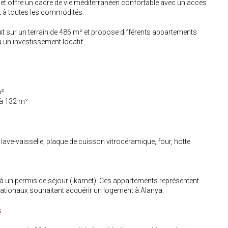
jet offre un cadre de vie méditerranéen confortable avec un accès
et à toutes les commodités.
it sur un terrain de 486 m² et propose différents appartements
 un investissement locatif.
m²
à 132 m²
lave-vaisselle, plaque de cuisson vitrocéramique, four, hotte
s à un permis de séjour (ikamet). Ces appartements représentent
rnationaux souhaitant acquérir un logement à Alanya.
s