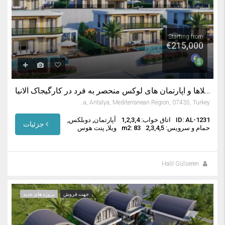
Starting from
€215,000
ویلاها و آپارتمان های لوکس منحصر به فرد در کارگیجاک آلانیا
Kargıcak, Alanya, Antalya, Mediterranean Region, 07435, Turkey
ID: AL-1231
اتاق خواب: 1,2,3,4
آپارتمان, دوبلکس,
جزئیات
حمام و سرویس: 2,3,4,5
m2: 83
ویلا, پنت هوس
Halil Gülseren
جهت فروش
پروژه های جدید