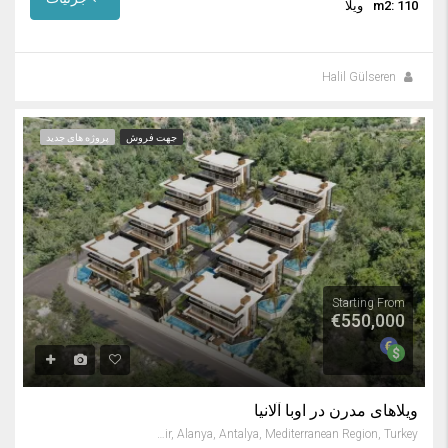
m2: 110
ویلا
Halil Gülseren
جهت فروش
پروژه های جدید
Starting From
€550,000
ویلاهای مدرن در اوبا آلانیا
Kızılcaşehir, Alanya, Antalya, Mediterranean Region, Turkey