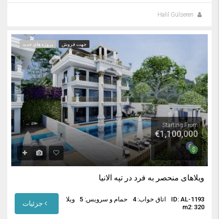
Halil Gülseren
جهت فروش
پروژه های جدید
Starting From
€1,100,000
ویلاهای منحصر به فرد در تپه آلانیا
ID: AL-1193
اتاق خواب: 4
حمام و سرویس: 5
ویلا
جزئیات
m2: 320