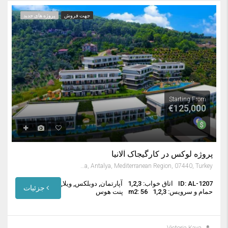
جهت فروش
پروژه های جدید
Starting From
€125,000
پروژه لوکس در کارگیجاک آلانیا
Kargıcak, Alanya, Antalya, Mediterranean Region, 07440, Turkey
ID: AL-1207
اتاق خواب: 1,2,3
آپارتمان, دوبلکس, ویلا,
جزئیات
حمام و سرویس: 1,2,3
m2: 56
پنت هوس
Victoria Kaya