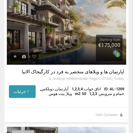
Starting from
€175,000
آپارتمان ها و ویلاهای منحصر به فرد در کارگیجاک آلانیا
Kargıcak, Alanya, Antalya, Mediterranean Region, 07440, Turkey
ID: AL-1209
اتاق خواب: 1,2,3,4
آپارتمان, دوبلکس,
جزئیات
حمام و سرویس: 1,2,3
m2: 50
ویلا, پنت هوس
Halil Gülseren
جهت فروش
پروژه های جدید