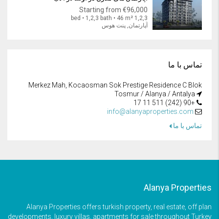
Starting from
€96,000
1,2,3 bed • 1,2,3 bath • 46 m²
آپارتمان, پنت هوس
تماس با ما
Merkez Mah, Kocaosman Sok Prestige Residence C Blok
Tosmur / Alanya / Antalya
+90 (242) 511 11 17
info@alanyaproperties.com
تماس با ما
Alanya Properties
Alanya Properties offers turkish property, real estate, off plan
developments, luxury villas, apartments for sale throughout Turkey