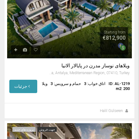
Starting from
€812,900
ویلاهای نوساز مدرن در پایالار آلانیا
Payallar, Alanya, Antalya, Mediterranean Region, 07410, Turkey
ID: AL-1219
اتاق خواب: 3
حمام و سرویس: 3
ویلا
جزئیات
m2: 200
Halil Gülseren
جهت فروش
پروژه های جدید