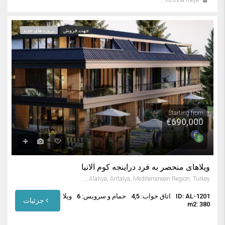
جهت فروش
پروژه های جدید
Starting from
€690,000
ویلاهای منحصر به فرد دراینجه کوم آلانیا
İncekum, Alanya, Antalya, Mediterranean Region, Turkey
ID: AL-1201
اتاق خواب: 4,5
حمام و سرویس: 6
ویلا
جزئیات
m2: 380