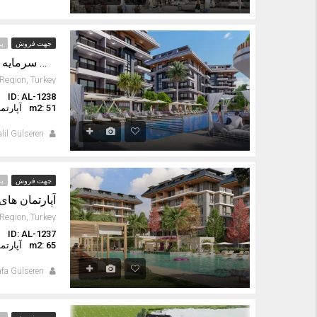
جهت فروش
پر
فرصت سرمایه گذاری با آپارتمان های جدید در اوبا آلانیا
Region, Turkey
ID: AL-1238
ا
m2: 51
آپارتم
lil Gülseren
جهت فروش
پر
آپارتمان های
ID: AL-1237
ا
m2: 65
آپارتم
fa Gülseren