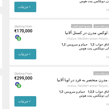
ان, دوبلکس, پنت هوس
جزئیات
Ha
وژه های جدید
پیشنهاد فوق العاده
Starting From
€170,000
 لوکس مدرن در کستل آلانیا
Kestel, Alanya, Antalya, Mediterranean Region, 07425, Turkey
تاق خواب: 1,2
حمام و سرویس: 1,2
ان, دوبلکس, پنت هوس
جزئیات
Ha
وژه های جدید
Starting From
€299,000
مدرن منحصر به فرد در اوبا آلانیا
Oba Mahallesi, Alanya, Antalya, Mediterranean Region, 07469, Turkey
تاق خواب: 1,2,3
حمام و سرویس: 1,2
ان, دوبلکس, پنت هوس
جزئیات
Ha