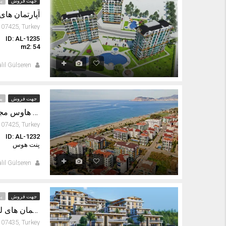
جهت فروش
پر
آپارتمان های
ID: AL-1235
ا
m2: 54
lil Gülseren
جهت فروش
پی
پنت هاوس مجلل کاملاً مبله جلوی دریا در کستل آلانیا
ID: AL-1232
ا
پنت هوس
lil Gülseren
جهت فروش
پر
ویلاها و آپارتمان های لوکس منحصر به فرد در کارگیجاک آلانیا