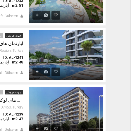
ID: AL-1243
ا
m2: 51
آپارتم
fa Gülseren
جهت فروش
پر
آپارتمان های 
ID: AL-1241
ا
m2: 48
آپارتم
lil Gülseren
جهت فروش
پر
آپارتمان های لوکس 650 متر از ساحل در محمودلار آلانیا
ID: AL-1239
ا
m2: 47
آپارتم
lil Gülseren