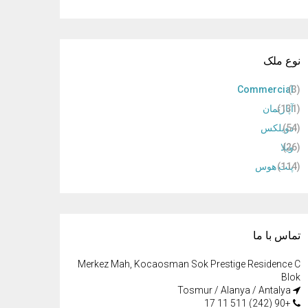
نوع ملک
Commercial
(3)
(131)
آپارتمان
(54)
دوبلکس
(26)
ویلا
(114)
پنت هوس
تماس با ما
Merkez Mah, Kocaosman Sok Prestige Residence C
Blok
Tosmur / Alanya / Antalya
+90 (242) 511 11 17