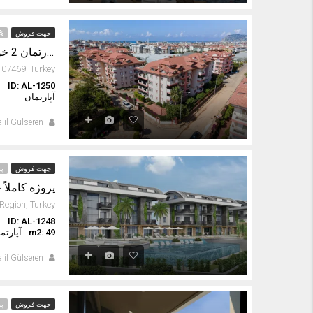
جهت فروش
%
آپارتمان 2 خوابه کاملا مبله برای فروش در اوبا آلانیا
ID: AL-1250
ا
آپارتمان
lil Gülseren
جهت فروش
پر
پروژه کاملاً 
ID: AL-1248
ا
m2: 49
آپارتم
lil Gülseren
جهت فروش
پر