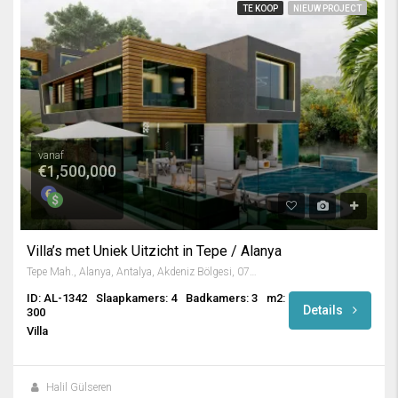
TE KOOP
NIEUW PROJECT
vanaf
€1,500,000
Villa’s met Uniek Uitzicht in Tepe / Alanya
Tepe Mah., Alanya, Antalya, Akdeniz Bölgesi, 07400, Türkiye
ID: AL-1342
Slaapkamers: 4
Badkamers: 3
m2:
Details
300
Villa
Halil Gülseren