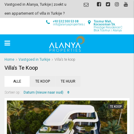
Vastgoed in Alanya, Turkije | zoekt u
een appartement of villa in Turkije ?
+90 532 300 53 08
Tosmur Mah,
info@alanyaproperties.com
Kocaosman Sk.
Prestige Residence C
Blok Tosmur / Alanya
Home
Vastgoed in Turkije
Villa’s te koop
Villa’s Te Koop
ALLE
TE KOOP
TE HUUR
Datum (nieuw naar oud)
Sorteer op:
TE KOOP