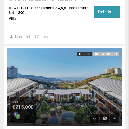
ID: AL-1271
Slaapkamers: 3,4,5,6
Badkamers:
Details
3,4
: 390
Villa
Manager Halil Gülseren
TE KOOP
NIEUW PROJECT
vanaf
€215,000