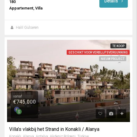
Details
180
Appartement, Villa
Halil Gülseren
TE KOOP
GESCHIKT VOOR VERBLIJFSVERGUNNING
NIEUW PROJECT
vanaf
€745,000
Villa’s vlakbij het Strand in Konakli / Alanya
Konaklı, Alanya, Antalya, Akdeniz Bölgesi, Türkiye