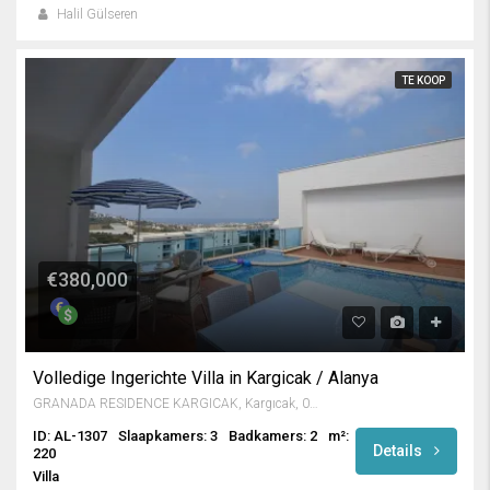
Halil Gülseren
TE KOOP
€380,000
Volledige Ingerichte Villa in Kargicak / Alanya
GRANADA RESIDENCE KARGICAK, Kargıcak, 07400 Alanya/Antalya
ID: AL-1307
Slaapkamers: 3
Badkamers: 2
m²:
Details
220
Villa