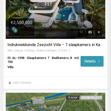
€2,500,000
Indrukwekkende Zeezicht Villa – 7 slaapkamers in Kargicak / Alanya
Seki, Alanya, Antalya, Akdeniz Bölgesi, 07440, Türkiye
ID: AL-1398
Slaapkamers: 7
Badkamers: 8
m2:
Details
700
Villa
Halil Gülseren
TE KOOP
NIEUW PROJECT