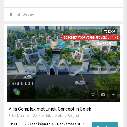
Halil Gülseren
TE KOOP
GESCHIKT VOOR VERBLIJFSVERGUNNING
NIEUW PROJECT
€600,000
Villa Complex met Uniek Concept in Belek
Belek Mahallesi, Serik, Antalya, Akdeniz Bölgesi, 07506, Türkiye
ID: BL-115
Slaapkamers: 3
Badkamers: 3
: