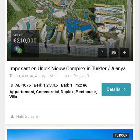
vanaf
€210,000
Imposant en Uniek Nieuw Complex in Türkler / Alanya
Türkler, Alanya, Antalya, Mediterranean Region, 07410, Turkey
ID: AL-1076
Bed: 1,2,3,4,5
Bad: 1
m2: 86
Details
Appartement, Commercial, Duplex, Penthouse,
Villa
Halil Gülseren
TE KOOP