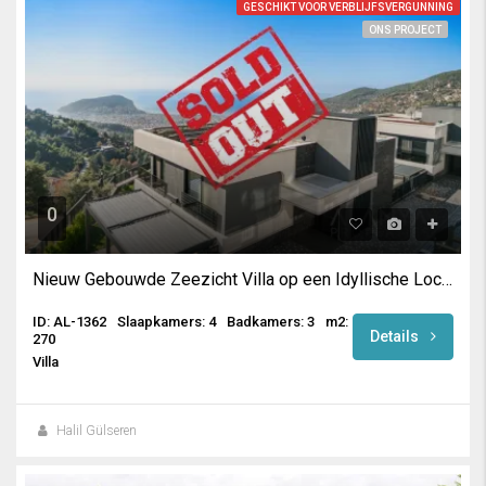
GESCHIKT VOOR VERBLIJFSVERGUNNING
ONS PROJECT
0
Nieuw Gebouwde Zeezicht Villa op een Idyllische Locatie in Alanya
ID: AL-1362
Slaapkamers: 4
Badkamers: 3
m2:
Details
270
Villa
Halil Gülseren