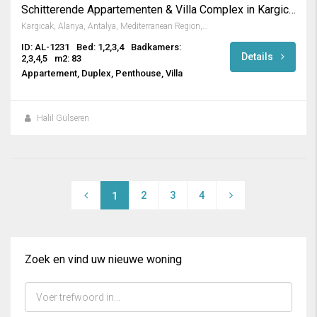
Schitterende Appartementen & Villa Complex in Kargicak
Kargıcak, Alanya, Antalya, Mediterranean Region, 07435, Turkey
ID: AL-1231
Bed: 1,2,3,4
Badkamers:
Details
2,3,4,5
m2: 83
Appartement, Duplex, Penthouse, Villa
Halil Gülseren
2
3
4
1
Zoek en vind uw nieuwe woning