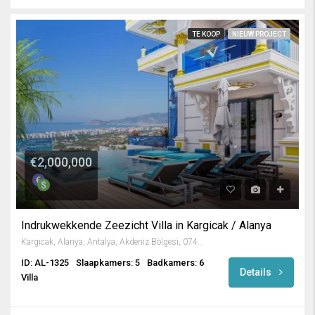
TE KOOP
NIEUW PROJECT
€2,000,000
Indrukwekkende Zeezicht Villa in Kargicak / Alanya
Kargıcak, Alanya, Antalya, Akdeniz Bölgesi, 07435, Türkiye
ID: AL-1325
Slaapkamers: 5
Badkamers: 6
Details
Villa