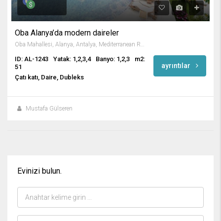
Oba Alanya’da modern daireler
Oba Mahallesi, Alanya, Antalya, Mediterranean Region, Turkey
ID: AL-1243
Yatak: 1,2,3,4
Banyo: 1,2,3
m2:
ayrıntılar
51
Çatı katı, Daire, Dubleks
Mustafa Gülseren
Evinizi bulun.