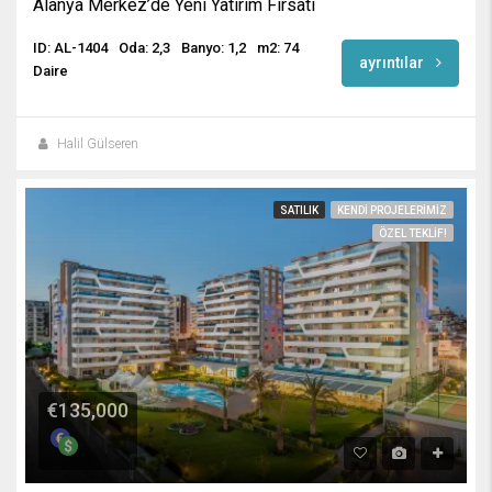
Alanya Merkez’de Yeni Yatırım Fırsatı
ID: AL-1404
Oda: 2,3
Banyo: 1,2
m2: 74
ayrıntılar
Daire
Halil Gülseren
SATILIK
KENDI PROJELERIMIZ
ÖZEL TEKLIF!
€135,000