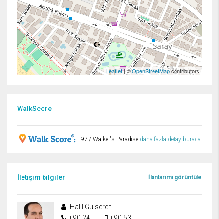
Leaflet
| ©
OpenStreetMap
contributors
WalkScore
97 / Walker's Paradise
daha fazla detay burada
İletişim bilgileri
İlanlarımı görüntüle
Halil Gülseren
+90 24........
+90 53........