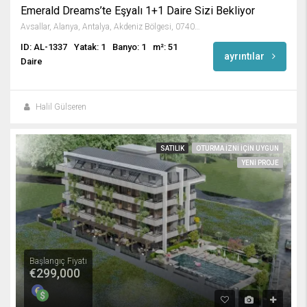
Emerald Dreams’te Eşyalı 1+1 Daire Sizi Bekliyor
Avsallar, Alanya, Antalya, Akdeniz Bölgesi, 07407, Türkiye
ID: AL-1337
Yatak: 1
Banyo: 1
m²: 51
ayrıntılar
Daire
Halil Gülseren
SATILIK
OTURMA IZNI IÇIN UYGUN
YENI PROJE
Başlangıç Fiyatı
€299,000