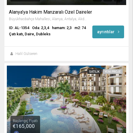
Alanya’ya Hakim Manzaralı Özel Daireler
Büyükhasbahçe Mahallesi, Alanya, Antalya, Akdeniz Bölgesi, Türkiye
ID: AL-1354
Oda: 2,3,4
hamam: 2,3
m2: 74
ayrıntılar
Çatı katı, Daire, Dubleks
Halil Gülseren
SATILIK
YENI PROJE
Başlangıç Fiyatı
€165,000