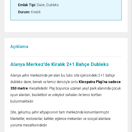
Emlak Tipi:
Daire, Dubleks
Durum:
Kiralık
Açıklama
Alanya
Merkez’de Kiralık 2+1 Bahçe Dubleks
Alanya şehir merkezinde yer alan bu lüks site içerisindeki 2+1 bahçe
dubleks daire, berrak ve temiz deniziyle ünlü
Kleopatra Plajı’na sadece
350 metre
mesafededir. Plaj boyunca uzanan yeşil park alanında çocuk
oyun alanları, basketbol ve voleybol sahaları ile tenis kortları
bulunmaktadır.
Site, gelişmiş şehir altyapısının tam merkezinde konumlanmıştır.
Marketler, restoranlar, kafeler, eğlence mekanları ve sosyal alanlara
yürüme mesafesindedir.