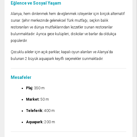
Eğlence ve Sosyal Yaşam
Alanya, hem dinlenmek hem de eğlenmek isteyenler için birçok alternatif
sunar. Şehir merkezinde geleneksel Türk mutfağı, seçkin balık
restoranları ve dünya mutfaklarından lezzetler sunan restoranlar
bulunmaktadır. Ayrıca gece kulüpleri, diskolar ve barlar da oldukça
popülerdir.
Çocuklu aileler için açık parklar, kapalı oyun alanları ve Alanya’da
bulunan 2 büyük aquapark keyifli seçenekler sunmaktadır.
Mesafeler
Plaj:
350 m
Market:
50 m
Teleferik:
400 m
Aquapark:
200 m