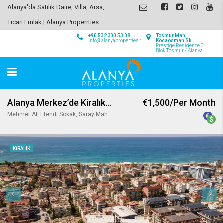
Alanya'da Satılık Daire, Villa, Arsa,
Ticari Emlak | Alanya Properrties
+90 532 300 53 08
Tosmur Mah,
info@alanyaproperties.com
Kocaosman Sk.
Prestige Residence C
Blok Tosmur / Alanya
Alanya Merkez’de Kiralık 2+1 Bahçe Dubleks
€1,500/Per Month
Mehmet Ali Efendi Sokak, Saray Mahallesi, Alanya, Antalya, Akdeniz Bölgesi, 07400, Türkiye
KIRALIK