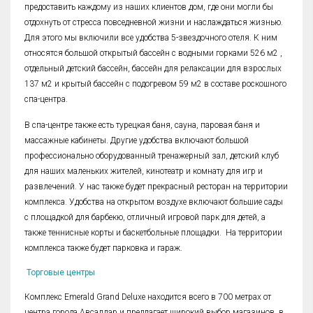
предоставить каждому из наших клиентов дом, где они могли бы
отдохнуть от стресса повседневной жизни и наслаждаться жизнью.
Для этого мы включили все удобства 5-звездочного отеля. К ним
относятся большой открытый бассейн с водными горками 526 м2 ,
отдельный детский бассейн, бассейн для релаксации для взрослых
137 м2 и крытый бассейн с подогревом 59 м2 в составе роскошного
спа-центра.
В спа-центре также есть турецкая баня, сауна, паровая баня и
массажные кабинеты. Другие удобства включают большой
профессионально оборудованный тренажерный зал, детский клуб
для наших маленьких жителей, кинотеатр и комнату для игр и
развлечений. У нас также будет прекрасный ресторан на территории
комплекса. Удобства на открытом воздухе включают большие сады
с площадкой для барбекю, отличный игровой парк для детей, а
также теннисные корты и баскетбольные площадки. На территории
комплекса также будет парковка и гараж.
Торговые центры
Комплекс Emerald Grand Deluxe находится всего в 700 метрах от
центра города Авсаллар и предлагает широкий выбор магазинов, в