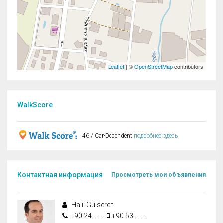
Leaflet
| ©
OpenStreetMap
contributors
WalkScore
46 / Car-Dependent
подробнее здесь
Контактная информация
Просмотреть мои объявления
Halil Gülseren
+90 24........
+90 53........