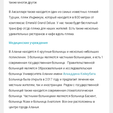
также многое другое.
В Авсалларе также находится один из самых известных пляжей
Турции, пляж Инджекум, который находится в 800 метрах от
комплексас Emerald Grand Deluxe. У нас также будет бесплатный
трансфер от/до пляжа для наших жителей. Есть также несколько
удивительных ресторанов и кафе вдоль пляжа.
Медицинские учреждения
В Аланье находятся 4 крупные больницы и несколько небольших
поликлиник. 3 больницы являются частными больницами, и есть 1
современная государственная больница. Правительственной
больницей является Образовательная и исследовательская
больница Университета Алании имени
Алаaддина Кейкубата
.
Больница была открыта в 2017 году и предлагает лечение как
местным жителям, так и иностранцам. Рядом с государственной
больницей также находится современная стоматологическая
больница. Частными больницами являются больница Баскент,
больница Ясам и больница Анатолия. Все они расположены в
центре города Аланья.