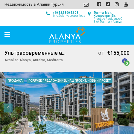
Недвижимость в Алании Турция
+90 532 300 53 08
Tosmur Mah,
info@alanyaproperties.com
Kocaosman Sk.
Prestige Residence C
Blok Tosmur / Alanya
Ультрасовременные апартаменты в Emerald Grand Deluxe
от
€155,000
Avsallar, Alanya, Antalya, Mediterranean Region, Turkey
ПРОДАЖА
ГОРЯЧЕЕ ПРЕДЛОЖЕНИЕ!, НАШ ПРОЕКТ, НОВЫЙ ПРОЕКТ