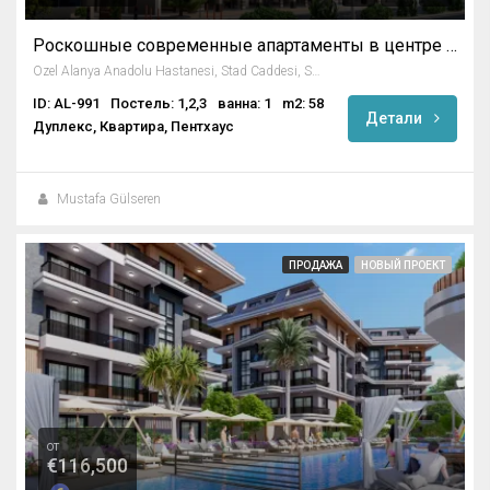
Роскошные современные апартаменты в центре Аланьи
Özel Alanya Anadolu Hastanesi, Stad Caddesi, Saray Mahallesi, Alanya, Antalya, Mediterranean Region, 07400 SARAY, Turkey
ID: AL-991
Постель: 1,2,3
ванна: 1
m2: 58
Детали
Дуплекс, Квартира, Пентхаус
Mustafa Gülseren
ПРОДАЖА
НОВЫЙ ПРОЕКТ
от
€116,500