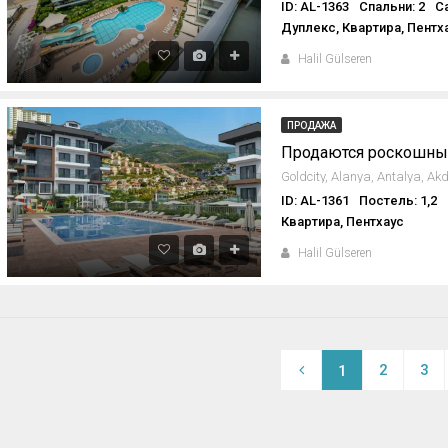
ID: AL-1363
Спальни: 2
С
Дуплекс, Квартира, Пентх
Halil Gülseren
ПРОДАЖА
ID: AL-1361
Постель: 1,2
Квартира, Пентхаус
Halil Gülseren
2
3
1