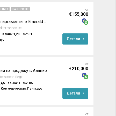
ЕНИЕ!
НАШ ПРОЕКТ
от
€155,000
Ультрасовременные апартаменты в Emerald Grand Deluxe
Avsallar, Alanya, Antalya, Mediterranean Region, Turkey
ванна: 1,2,3
m²: 51
Детали
аус
от
€210,000
и на продажу в Аланье
Türkler, Alanya, Antalya, Mediterranean Region, 07410, Turkey
,4,5
ванна: 1
m2: 86
, Коммерческая, Пентхаус
Детали
от