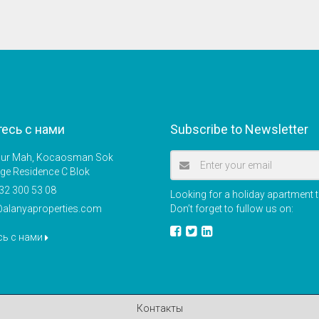
есь с нами
Subscribe to Newsletter
r Mah, Kocaosman Sok
ige Residence C Blok
32 300 53 08
Looking for a holiday apartment t
@alanyaproperties.com
Don’t forget to fullow us on:
сь с нами
Контакты