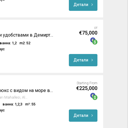
Детали
от
€75,000
Апартаменты со всеми удобствами в Демирташе / Алания
ванна: 1,2
m2: 52
аус
Детали
Starting From
€225,000
Апартаменты класса люкс с видом на море в Аланье
2, Karaoğlu Sokak, Kızlar Pınarı Mahallesi, Alanya, Antalya, Akdeniz Bölgesi, 07400, Türkiye
ванна: 1,2,3
m²: 55
аус
Детали