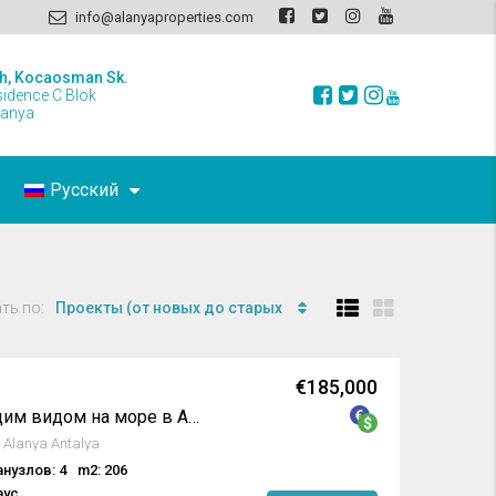
info@alanyaproperties.com
h, Kocaosman Sk.
sidence C Blok
lanya
Русский
ть по:
Проекты (от новых до старых
€185,000
Пентхаус с потрясающим видом на море в Авсалларе / Алания
0 Alanya Antalya
анузлов: 4
m2: 206
аус