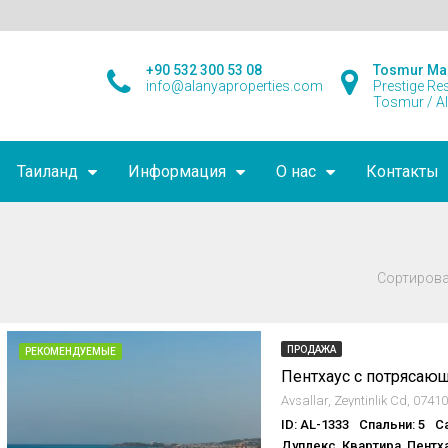
+90 532 300 53 08
Tosmur Ma
info@alanyaproperties.com
Prestige Re
Tosmur / A
Таиланд
Информация
О нас
Контакты
Сортирова
ПРОДАЖА
РЕКОМЕНДУЕМЫЕ
Avsallar, Zeyntinlik Cd, 0741
ID: AL-1333
Спальни: 5
С
Дуплекс, Квартира, Пентх