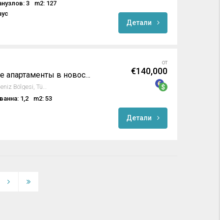
анузлов: 3
m2: 127
аус
Детали
от
€140,000
Продаются роскошные апартаменты в новостройке в престижном комплексе Gold City Каргыджак, Алания
Goldcity, Alanya, Antalya, Akdeniz Bölgesi, Türkiye
ванна: 1,2
m2: 53
Детали