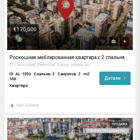
€170,000
Роскошная меблированная квартира с 2 спальнями в Махмутларе, Алания
212 Nolu Sokak, Mahmutlar, Alanya, Antalya, Akdeniz Bölgesi, 07450, Türkiye
ID: AL-1350
Спальни: 2
Санузлов: 2
m2:
Детали
100
Квартира
Halil Gülseren
ПРОДАЖА
ГОРЯЧЕЕ ПРЕДЛОЖЕНИЕ!