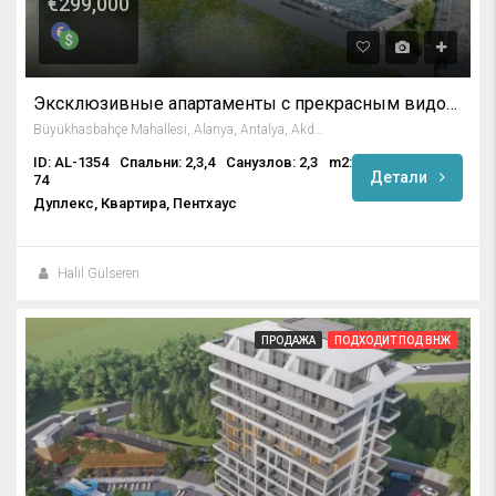
€299,000
Эксклюзивные апартаменты с прекрасным видом на Аланию
Büyükhasbahçe Mahallesi, Alanya, Antalya, Akdeniz Bölgesi, Türkiye
ID: AL-1354
Спальни: 2,3,4
Санузлов: 2,3
m2:
Детали
74
Дуплекс, Квартира, Пентхаус
Halil Gülseren
ПРОДАЖА
ПОДХОДИТ ПОД ВНЖ