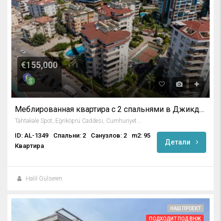
€155,000
Меблированная квартира с 2 спальнями в Джикджилли, Алания
Tahtakale Spot, Eğriköprü Caddesi, Cumhuriyet Mahallesi, Alanya, Antalya, Akdeniz Bölgesi, 07469, Türkiye
ID: AL-1349
Спальни: 2
Санузлов: 2
m2: 95
Детали
Квартира
Halil Gülseren
НАШ ПРОЕКТ
ПОДХОДИТ ПОД ВНЖ