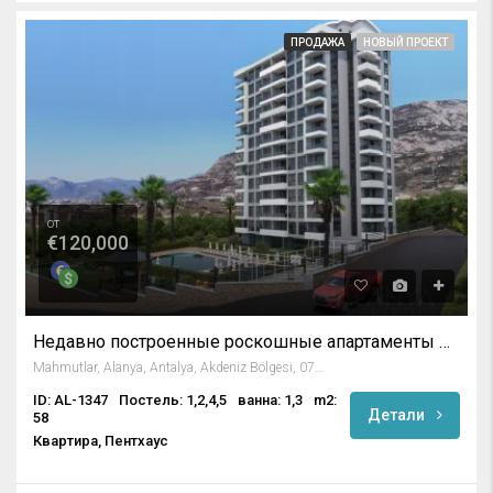
ПРОДАЖА
НОВЫЙ ПРОЕКТ
от
€120,000
Недавно построенные роскошные апартаменты в Махмутларе, Алания
Mahmutlar, Alanya, Antalya, Akdeniz Bölgesi, 07450, Türkiye
ID: AL-1347
Постель: 1,2,4,5
ванна: 1,3
m2:
Детали
58
Квартира, Пентхаус