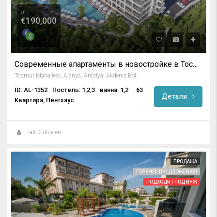
от
€190,000
Современные апартаменты в новостройке в Тосмуре, Алания
Tosmur Mahallesi, Alanya, Antalya, Akdeniz Bölgesi, Türkiye
ID: AL-1352
Постель: 1,2,3
ванна: 1,2
: 63
Детали
Квартира, Пентхаус
Halil Gülseren
ПРОДАЖА
ГОРЯЧЕЕ ПРЕДЛОЖЕНИЕ!
ПОДХОДИТ ПОД ВНЖ