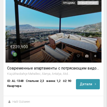
ПРОДАЖА
НОВЫЙ ПРОЕКТ
от
€239,900
Современные апартаменты с потрясающим видом на море в Алании
Küçükhasbahçe Mahallesi, Alanya, Antalya, Akdeniz Bölgesi, Türkiye
ID: AL-1348
Спальни: 2,3
ванна: 1,2
ö2: 90
Детали
Квартира
Halil Gülseren