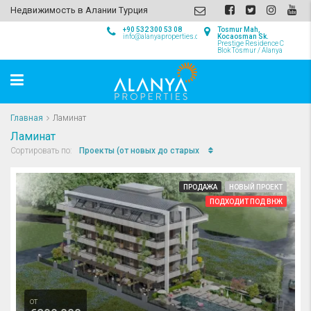
Недвижимость в Алании Турция
+90 532 300 53 08
Tosmur Mah,
info@alanyaproperties.com
Kocaosman Sk.
Prestige Residence C
Blok Tosmur / Alanya
Главная
Ламинат
Ламинат
Проекты (от новых до старых
Сортировать по:
ПРОДАЖА
НОВЫЙ ПРОЕКТ
ПОДХОДИТ ПОД ВНЖ
от