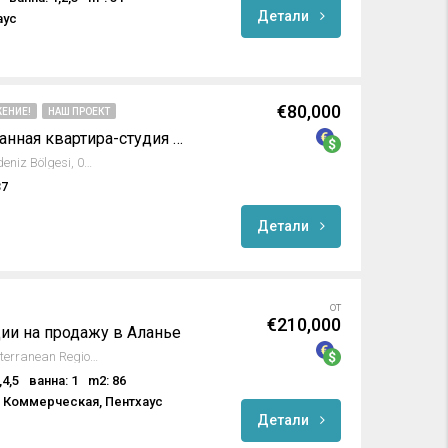
Детали
аус
€80,000
ЕНИЕ!
НАШ ПРОЕКТ
Полностью меблированная квартира-студия в Emerald Dreams
Avsallar, Alanya, Antalya, Akdeniz Bölgesi, 07407, Türkiye
37
Детали
от
€210,000
и на продажу в Аланье
Türkler, Alanya, Antalya, Mediterranean Region, 07410, Turkey
,4,5
ванна: 1
m2: 86
, Коммерческая, Пентхаус
Детали