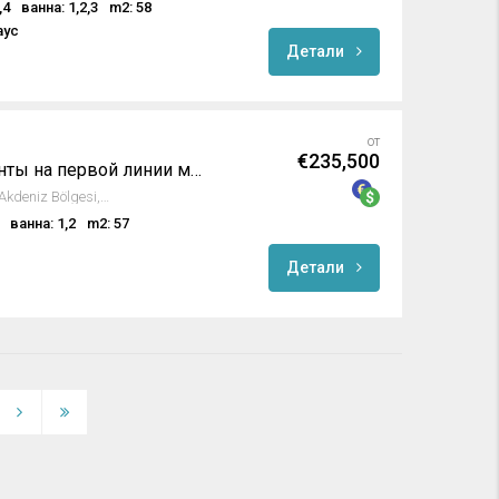
,4
ванна: 1,2,3
m2: 58
аус
Детали
от
€235,500
Роскошные апартаменты на первой линии моря в Махмутларе, Алания
Mahmutlar, Alanya, Antalya, Akdeniz Bölgesi, 07450, Türkiye
ванна: 1,2
m2: 57
Детали