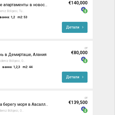
€140,000
Продаются роскошные апартаменты в новостройке в престижном комплексе Gold City Каргыджак, Алания
Goldcity, Alanya, Antalya, Akdeniz Bölgesi, Türkiye
ванна: 1,2
m2: 53
Детали
от
€80,000
нь в Демирташе, Алания
Demirtaş, Alanya, Antalya, Akdeniz Bölgesi, 07430, Türkiye
ванна: 1,2,3
m2: 44
Детали
от
€139,500
Современная жизнь на берегу моря в Авсалларе, Алания
Avsallar, Alanya, Antalya, Akdeniz Bölgesi, 07407, Türkiye