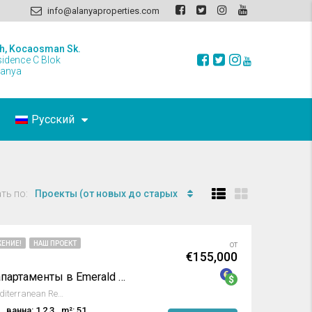
info@alanyaproperties.com
h, Kocaosman Sk.
sidence C Blok
lanya
Русский
ть по:
Проекты (от новых до старых
ЕНИЕ!
НАШ ПРОЕКТ
от
€155,000
Ультрасовременные апартаменты в Emerald Grand Deluxe
Avsallar, Alanya, Antalya, Mediterranean Region, Turkey
ванна: 1,2,3
m²: 51