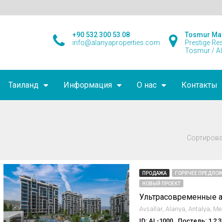
+90 532 300 53 08
Tosmur Ma
info@alanyaproperties.com
Prestige Re
Tosmur / A
Таиланд
Информация
О нас
Контакты
Сортирова
ПРОДАЖА
ГОРЯЧЕЕ ПРЕДЛОЖ
НОВЫЙ ПРОЕКТ
ID: AL-1000
Постель: 1,2,3