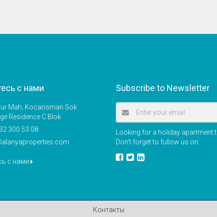
есь с нами
Subscribe to Newsletter
r Mah, Kocaosman Sok
ige Residence C Blok
32 300 53 08
Looking for a holiday apartment t
@alanyaproperties.com
Don’t forget to fullow us on:
сь с нами
Контакты