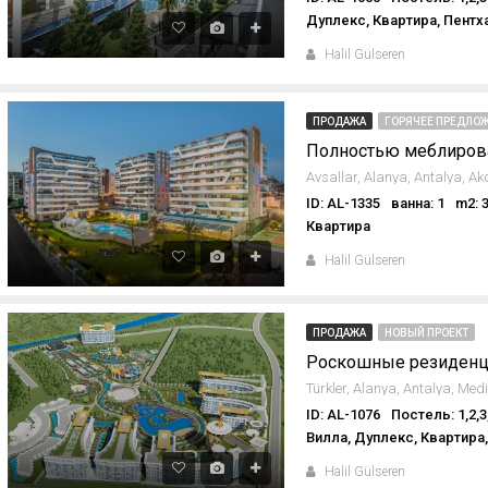
Дуплекс, Квартира, Пентх
Halil Gülseren
ПРОДАЖА
ГОРЯЧЕЕ ПРЕДЛОЖ
ID: AL-1335
ванна: 1
m2: 
Квартира
Halil Gülseren
ПРОДАЖА
НОВЫЙ ПРОЕКТ
Роскошные резиденци
ID: AL-1076
Постель: 1,2,3
Вилла, Дуплекс, Квартира
Halil Gülseren