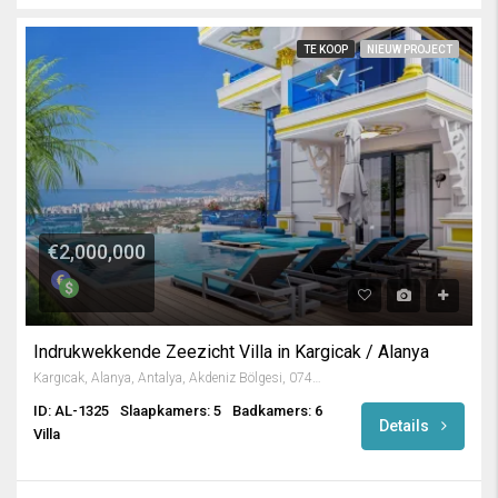
TE KOOP
NIEUW PROJECT
€2,000,000
Indrukwekkende Zeezicht Villa in Kargicak / Alanya
Kargıcak, Alanya, Antalya, Akdeniz Bölgesi, 07435, Türkiye
ID: AL-1325
Slaapkamers: 5
Badkamers: 6
Details
Villa