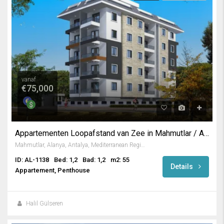
vanaf
€75,000
Appartementen Loopafstand van Zee in Mahmutlar / Alanya
Mahmutlar, Alanya, Antalya, Mediterranean Region, 07450, Turkey
ID: AL-1138
Bed: 1,2
Bad: 1,2
m2: 55
Details
Appartement, Penthouse
Halil Gülseren