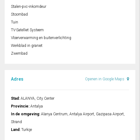
Stalen-pvc-inkomdeur
Stoombad
Tuin
TV-Satelliet Systeem
Vloerverwarming en buitenverlichting
Werkblad in graniet
Zwembad
Adres
Openen in Google Maps
Stad:
ALANYA, City Center
Provincie:
Antalya
In de omgeving:
Alanya Centrum, Antalya Airport, Gazipasa Airport,
Strand
Land:
Turkije