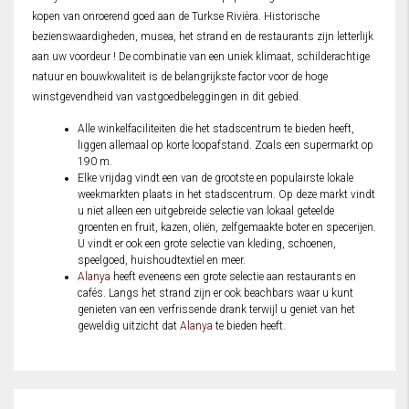
kopen van onroerend goed aan de Turkse Rivièra. Historische
bezienswaardigheden, musea, het strand en de restaurants zijn letterlijk
aan uw voordeur ! De combinatie van een uniek klimaat, schilderachtige
natuur en bouwkwaliteit is de belangrijkste factor voor de hoge
winstgevendheid van vastgoedbeleggingen in dit gebied.
Alle winkelfaciliteiten die het stadscentrum te bieden heeft,
liggen allemaal op korte loopafstand. Zoals een supermarkt op
190 m.
Elke vrijdag vindt een van de grootste en populairste lokale
weekmarkten plaats in het stadscentrum. Op deze markt vindt
u niet alleen een uitgebreide selectie van lokaal geteelde
groenten en fruit, kazen, oliën, zelfgemaakte boter en specerijen.
U vindt er ook een grote selectie van kleding, schoenen,
speelgoed, huishoudtextiel en meer.
Alanya
heeft eveneens een grote selectie aan restaurants en
cafés. Langs het strand zijn er ook beachbars waar u kunt
genieten van een verfrissende drank terwijl u geniet van het
geweldig uitzicht dat
Alanya
te bieden heeft.