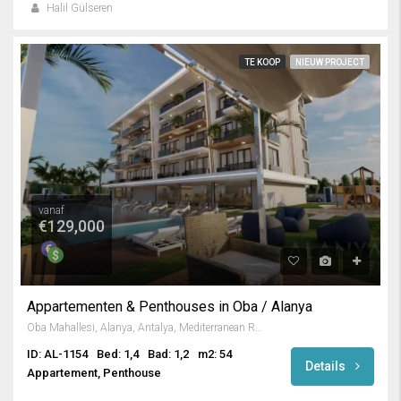
Halil Gülseren
TE KOOP
NIEUW PROJECT
vanaf
€129,000
Appartementen & Penthouses in Oba / Alanya
Oba Mahallesi, Alanya, Antalya, Mediterranean Region, Turkey
ID: AL-1154
Bed: 1,4
Bad: 1,2
m2: 54
Details
Appartement, Penthouse