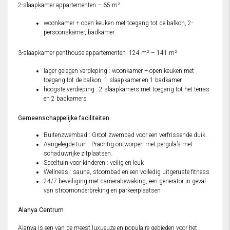
2-slaapkamer appartementen – 65 m²
woonkamer + open keuken met toegang tot de balkon, 2-
persoonskamer, badkamer
3-slaapkamer penthouse appartementen 124 m² – 141 m²
lager gelegen verdieping : woonkamer + open keuken met
toegang tot de balkon, 1 slaapkamer en 1 badkamer
hoogste verdieping : 2 slaapkamers met toegang tot het terras
en 2 badkamers
Gemeenschappelijke faciliteiten
Buitenzwembad : Groot zwembad voor een verfrissende duik.
Aangelegde tuin : Prachtig ontworpen met pergola’s met
schaduwrijke zitplaatsen.
Speeltuin voor kinderen : veilig en leuk
Wellness : sauna, stoombad en een volledig uitgeruste fitness
24/7 beveiliging met camerabewaking, een generator in geval
van stroomonderbreking en parkeerplaatsen
Alanya Centrum
Alanya is een van de meest luxueuze en populaire gebieden voor het