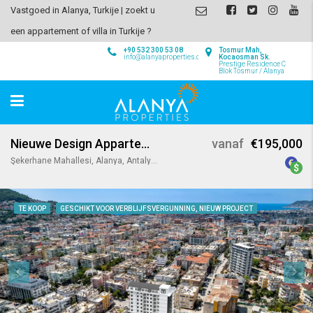
Vastgoed in Alanya, Turkije | zoekt u
een appartement of villa in Turkije ?
+90 532 300 53 08
Tosmur Mah,
info@alanyaproperties.com
Kocaosman Sk.
Prestige Residence C
Blok Tosmur / Alanya
Nieuwe Design Appartementen in Centrum Alanya
vanaf
€195,000
Şekerhane Mahallesi, Alanya, Antalya, Akdeniz Bölgesi, Türkiye
TE KOOP
GESCHIKT VOOR VERBLIJFSVERGUNNING, NIEUW PROJECT