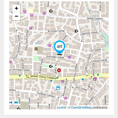
+
−
Leaflet
| ©
OpenStreetMap
contributors