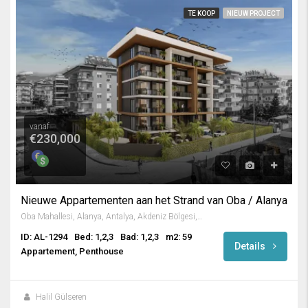
TE KOOP
NIEUW PROJECT
vanaf
€230,000
Nieuwe Appartementen aan het Strand van Oba / Alanya
Oba Mahallesi, Alanya, Antalya, Akdeniz Bölgesi, Türkiye
ID: AL-1294
Bed: 1,2,3
Bad: 1,2,3
m2: 59
Details
Appartement, Penthouse
Halil Gülseren